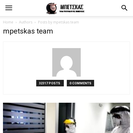
Home
Authors
Posts by mpetskas team
mpetskas team
32317 POSTS
0 COMMENTS