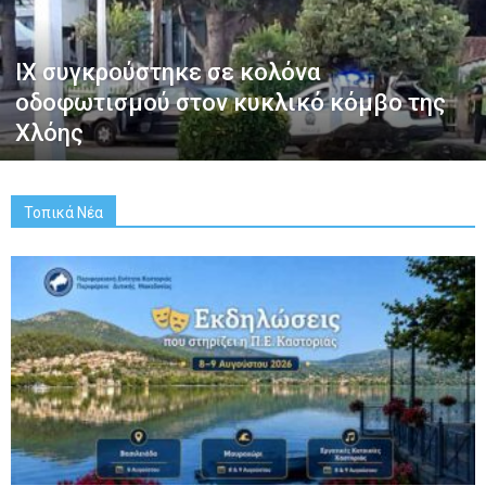
ΙΧ συγκρούστηκε σε κολόνα
οδοφωτισμού στον κυκλικό κόμβο της
Χλόης
Τοπικά Νέα