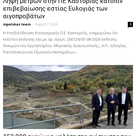
Λήψη μέτρων στην ΠΕ Καστοριάς κατόπιν
επιβεβαίωσης εστίας Ευλογιάς των
αιγοπροβάτων
mpetskas team
-
August 7, 2026
0
Η Υποδιεύθυνση Κτηνιατρικής Π.Ε. Καστοριάς, ενημερώνει ότι
κατόπιν έκδοσης της με αρ. πρωτ. 260124/05-08-2026 έκθεσης
δοκιμών του Εργαστηρίου Μοριακής Διαγνωστικής., Α.Π., Ιολογίας,
Ρικετσιακών και Εξωτικών Νοσημάτων...