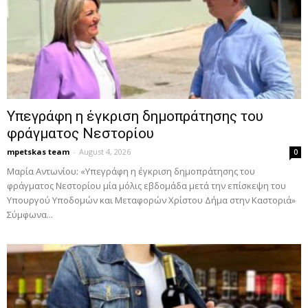
Υπεγράφη η έγκριση δημοπράτησης του
φράγματος Νεστορίου
mpetskas team
-
August 4, 2026
0
Μαρία Αντωνίου: «Υπεγράφη η έγκριση δημοπράτησης του
φράγματος Νεστορίου μία μόλις εβδομάδα μετά την επίσκεψη του
Υπουργού Υποδομών και Μεταφορών Χρίστου Δήμα στην Καστοριά»
Σύμφωνα...