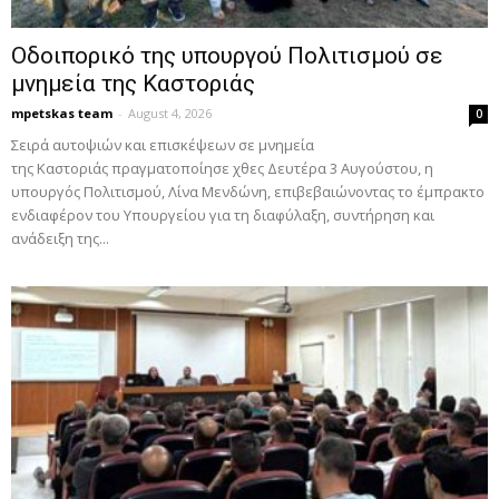
Οδοιπορικό της υπουργού Πολιτισμού σε
μνημεία της Καστοριάς
mpetskas team
-
August 4, 2026
0
Σειρά αυτοψιών και επισκέψεων σε μνημεία
της Καστοριάς πραγματοποίησε χθες Δευτέρα 3 Αυγούστου, η
υπουργός Πολιτισμού, Λίνα Μενδώνη, επιβεβαιώνοντας το έμπρακτο
ενδιαφέρον του Υπουργείου για τη διαφύλαξη, συντήρηση και
ανάδειξη της...