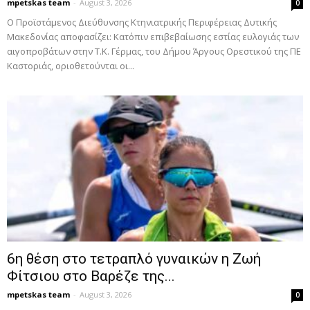
mpetskas team
-
August 3, 2026
0
Ο Προϊστάμενος Διεύθυνσης Κτηνιατρικής Περιφέρειας Δυτικής
Μακεδονίας αποφασίζει: Κατόπιν επιβεβαίωσης εστίας ευλογιάς των
αιγοπροβάτων στην Τ.Κ. Γέρμας, του Δήμου Άργους Ορεστικού της ΠΕ
Καστοριάς, οριοθετούνται οι...
6η θέση στο τετραπλό γυναικών η Ζωή
Φίτσιου στο Βαρέζε της...
mpetskas team
-
August 3, 2026
0