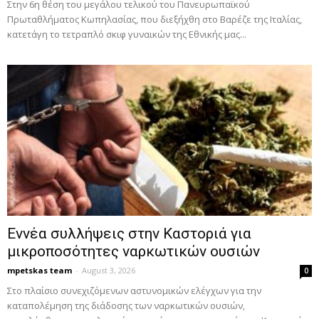
Στην 6η θέση του μεγάλου τελικού του Πανευρωπαϊκού
Πρωταθλήματος Κωπηλασίας, που διεξήχθη στο Βαρέζε της Ιταλίας,
κατετάγη το τετραπλό σκιφ γυναικών της Εθνικής μας...
Εννέα συλλήψεις στην Καστοριά για
μικροποσότητες ναρκωτικών ουσιών
mpetskas team
-
August 3, 2026
0
Στο πλαίσιο συνεχιζόμενων αστυνομικών ελέγχων για την
καταπολέμηση της διάδοσης των ναρκωτικών ουσιών,