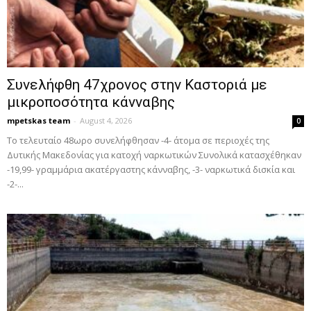
Συνελήφθη 47χρονος στην Καστοριά με
μικροποσότητα κάνναβης
mpetskas team
-
August 4, 2026
0
Το τελευταίο 48ωρο συνελήφθησαν -4- άτομα σε περιοχές της
Δυτικής Μακεδονίας για κατοχή ναρκωτικών Συνολικά κατασχέθηκαν
-19,99- γραμμάρια ακατέργαστης κάνναβης, -3- ναρκωτικά δισκία και
-2-...