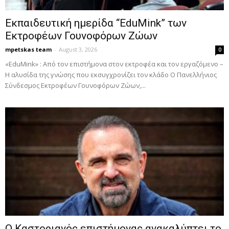
Εκπαιδευτική ημερίδα “EduMink” των
Εκτροφέων Γουνοφόρων Ζώων
mpetskas team
-
August 3, 2026
0
«EduMink» : Από τον επιστήμονα στον εκτροφέα και τον εργαζόμενο –
Η αλυσίδα της γνώσης που εκσυγχρονίζει τον κλάδο Ο Πανελλήνιος
Σύνδεσμος Εκτροφέων Γουνοφόρων Ζώων,...
Ο Καστοριανός επιστήμονας ανακαλύπτει το