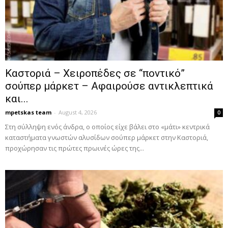
Καστοριά – Χειροπέδες σε “ποντικό”
σούπερ μάρκετ – Αφαιρούσε αντικλεπτικά
και...
mpetskas team
-
August 4, 2026
0
Στη σύλληψη ενός άνδρα, ο οποίος είχε βάλει στο «μάτι» κεντρικά
καταστήματα γνωστών αλυσίδων σούπερ μάρκετ στην Καστοριά,
προχώρησαν τις πρώτες πρωινές ώρες της...