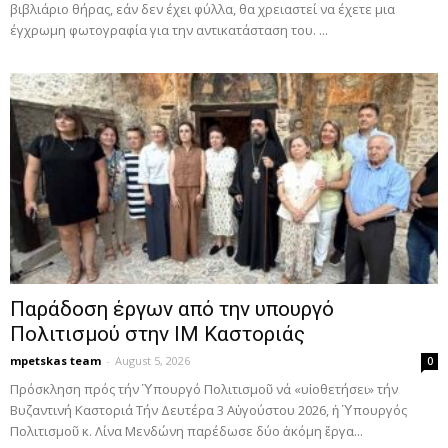
βιβλιάριο θήρας, εάν δεν έχει φύλλα, θα χρειαστεί να έχετε μια
έγχρωμη φωτογραφία για την αντικατάσταση του. ...
Παράδοση έργων από την υπουργό
Πολιτισμού στην ΙΜ Καστοριάς
mpetskas team
-
August 5, 2026
0
Πρόσκληση πρός τήν Ὑπουργό Πολιτισμοῦ νά «υἱοθετήσει» τήν
Βυζαντινή Καστοριά Τήν Δευτέρα 3 Αὐγούστου 2026, ἡ Ὑπουργός
Πολιτισμοῦ κ. Λίνα Μενδώνη παρέδωσε δύο ἀκόμη ἔργα...