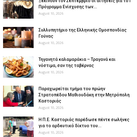
Ξεκινούν τον Σεπτέμβριο οι αιτήσεις για το Γ’
Πρόγραμμα Ενίσχυσης των...
August 10, 2026
Συλλυπητήριο της Ελληνικής Ομοσπονδίας
Γούνας
August 10, 2026
Τηγανητά καλαμαράκια – Τραγανά και
νόστιμα, σαν της ταβέρνας
August 10, 2026
Παραχωρείται τμήμα του πρώην
Στρατοπέδου Μαθιουδάκη στην Μητρόπολη
Καστοριάς
August 10, 2026
Η Π.Ε. Καστοριάς παρέδωσε πέντε σωλήνες
για το αρδευτικό δίκτυο του...
August 10, 2026