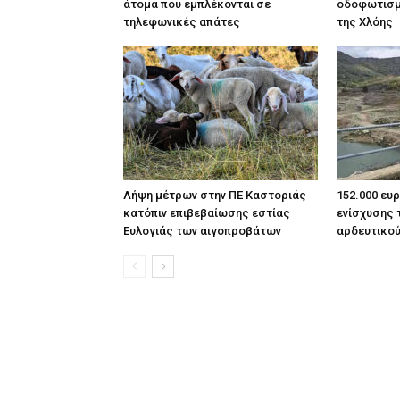
άτομα που εμπλέκονται σε
οδοφωτισμ
τηλεφωνικές απάτες
της Χλόης
Λήψη μέτρων στην ΠΕ Καστοριάς
152.000 ευ
κατόπιν επιβεβαίωσης εστίας
ενίσχυσης 
Ευλογιάς των αιγοπροβάτων
αρδευτικο