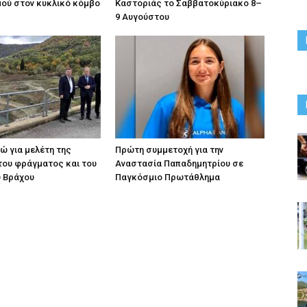
ού στον κυκλικό κόμβο
Καστοριάς το Σαββατοκύριακο 8–
9 Αυγούστου
ρώ για μελέτη της
Πρώτη συμμετοχή για την
του φράγματος και του
Αναστασία Παπαδημητρίου σε
ύ Βράχου
Παγκόσμιο Πρωτάθλημα