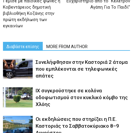
Γέμισε με παιδικές φωνές η
Ευχαριστήριο από το “Κέλετρον
Κοβεντάρειος δημοτική
Αγάπη Για Το Παιδί”
βιβλιοθήκη Κοζάνης στην
πρώτη εκδήλωση των
εγκαινίων
Διαβάστε επίσης
MORE FROM AUTHOR
Συνελήφθησαν στην Καστοριά 2 άτομα
που εμπλέκονται σε τηλεφωνικές
απάτες
ΙΧ συγκρούστηκε σε κολόνα
οδοφωτισμού στον κυκλικό κόμβο της
Χλόης
Οι εκδηλώσεις που στηρίζει η Π.Ε.
Καστοριάς το Σαββατοκύριακο 8–9
Αυγούστου