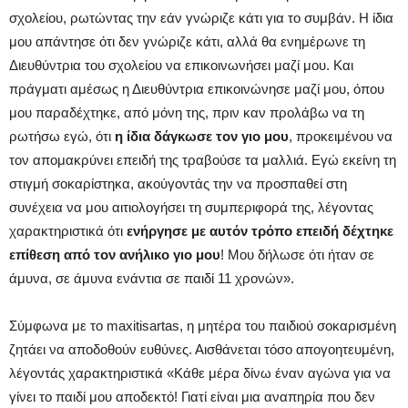
σχολείου, ρωτώντας την εάν γνώριζε κάτι για το συμβάν. Η ίδια
μου απάντησε ότι δεν γνώριζε κάτι, αλλά θα ενημέρωνε τη
Διευθύντρια του σχολείου να επικοινωνήσει μαζί μου. Και
πράγματι αμέσως η Διευθύντρια επικοινώνησε μαζί μου, όπου
μου παραδέχτηκε, από μόνη της, πριν καν προλάβω να τη
ρωτήσω εγώ, ότι
η ίδια δάγκωσε τον γιο μου
, προκειμένου να
τον απομακρύνει επειδή της τραβούσε τα μαλλιά. Εγώ εκείνη τη
στιγμή σοκαρίστηκα, ακούγοντάς την να προσπαθεί στη
συνέχεια να μου αιτιολογήσει τη συμπεριφορά της, λέγοντας
χαρακτηριστικά ότι
ενήργησε με αυτόν τρόπο επειδή δέχτηκε
επίθεση από τον ανήλικο γιο μου
! Μου δήλωσε ότι ήταν σε
άμυνα, σε άμυνα ενάντια σε παιδί 11 χρονών».
Σύμφωνα με το maxitisartas, η μητέρα του παιδιού σοκαρισμένη
ζητάει να αποδοθούν ευθύνες. Αισθάνεται τόσο απογοητευμένη,
λέγοντάς χαρακτηριστικά «Κάθε μέρα δίνω έναν αγώνα για να
γίνει το παιδί μου αποδεκτό! Γιατί είναι μια αναπηρία που δεν