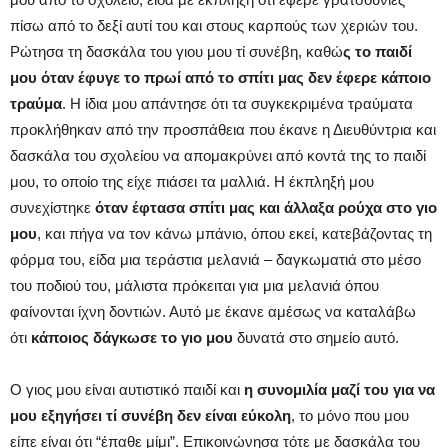
πίσω από το δεξί αυτί του και στους καρπούς των χεριών του.
Ρώτησα τη δασκάλα του γιου μου τί συνέβη, καθώ
ς το παιδί
μου όταν έφυγε το πρωί από το σπίτι μας δεν έφερε κάποιο
τραύμα
. Η ίδια μου απάντησε ότι τα συγκεκριμένα τραύματα
προκλήθηκαν από την προσπάθεια που έκανε η Διευθύντρια και
δασκάλα του σχολείου να απομακρύνει από κοντά της το παιδί
μου, το οποίο της είχε πιάσει τα μαλλιά. Η έκπληξή μου
συνεχίστηκε
όταν έφτασα σπίτι μας και άλλαξα ρούχα στο γιο
μου
, και πήγα να τον κάνω μπάνιο, όπου εκεί, κατεβάζοντας τη
φόρμα του, είδα μια τεράστια μελανιά – δαγκωματιά στο μέσο
του ποδιού του, μάλιστα πρόκειται για μια μελανιά όπου
φαίνονται ίχνη δοντιών. Αυτό με έκανε αμέσως να καταλάβω
ότι
κάποιος δάγκωσε το γιο μου
δυνατά στο σημείο αυτό.
Ο γιος μου είναι αυτιστικό παιδί και
η συνομιλία μαζί του για να
μου εξηγήσει τί συνέβη δεν είναι εύκολη
, το μόνο που μου
είπε είναι ότι “έπαθε μίμι”. Επικοινώνησα τότε με δασκάλα του