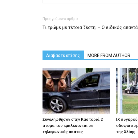
Προηγούμενο άρθρο
Τι τρώμε με τέτοια ζέστη; – Ο ειδικός απαντά
Διαβάστε επίσης
MORE FROM AUTHOR
Συνελήφθησαν στην Καστοριά 2
ΙΧ συγκρού
άτομα που εμπλέκονται σε
οδοφωτισμ
τηλεφωνικές απάτες
της Χλόης