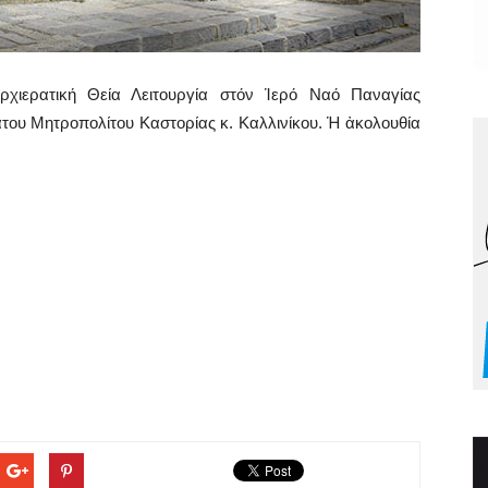
ρχιερατική Θεία Λειτουργία στόν Ἱερό Ναό Παναγίας
του Μητροπολίτου Καστορίας κ. Καλλινίκου. Ἡ ἀκολουθία