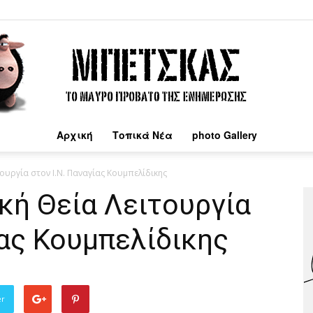
Αρχική
Τοπικά Νέα
photo Gallery
Μπέτσκας
ουργία στον Ι.Ν. Παναγίας Κουμπελίδικης
κή Θεία Λειτουργία
ίας Κουμπελίδικης
er