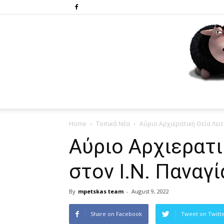
Home
Τοπικά Νέα
Αύριο Αρχιερατική Θεία Λειτ
Αύριο Αρχιερατι
στον Ι.Ν. Παναγ
By
mpetskas team
-
August 9, 2022
Share on Facebook
Tweet on Twitt