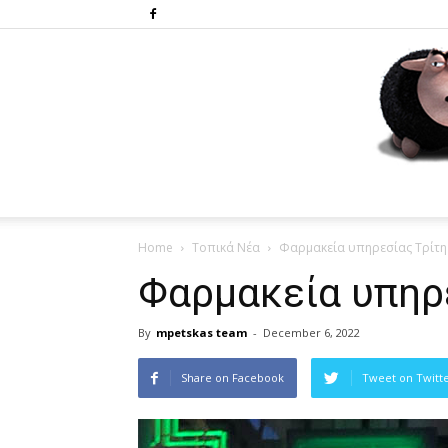
Home
Τοπικά Νέα
Φαρμακεία υπηρεσίας Τρίτη
Φαρμακεία υπηρ
By
mpetskas team
-
December 6, 2022
Share on Facebook
Tweet on Twitt