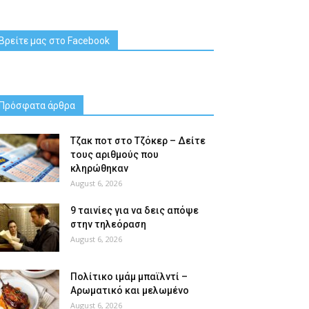
Βρείτε μας στο Facebook
Πρόσφατα άρθρα
Tζακ ποτ στο Τζόκερ – Δείτε
τους αριθμούς που
κληρώθηκαν
August 6, 2026
9 ταινίες για να δεις απόψε
στην τηλεόραση
August 6, 2026
Πολίτικο ιμάμ μπαϊλντί –
Αρωματικό και μελωμένο
August 6, 2026