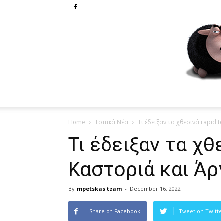
Home
Τοπικά Νέα
Τι έδειξαν τα χθεσινά rapid 
Τι έδειξαν τα χθε
Καστοριά και Ά
By
mpetskas team
-
December 16, 2022
Share on Facebook
Tweet on Twitt