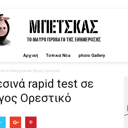
Αρχική
Τοπικά Νέα
photo Gallery
Μπέτσκας
test σε Καστοριά και Άργος Ορεστικό
σινά rapid test σε
ργος Ορεστικό
er