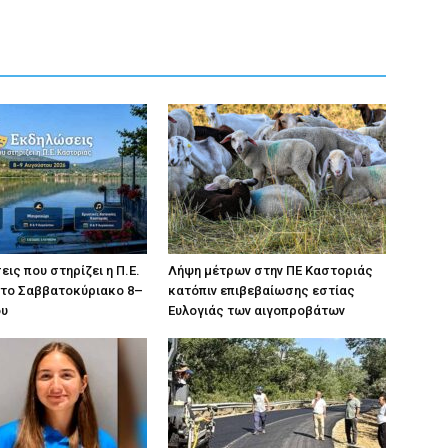
ις που στηρίζει η Π.Ε.
Λήψη μέτρων στην ΠΕ Καστοριάς
 το Σαββατοκύριακο 8–
κατόπιν επιβεβαίωσης εστίας
ου
Ευλογιάς των αιγοπροβάτων