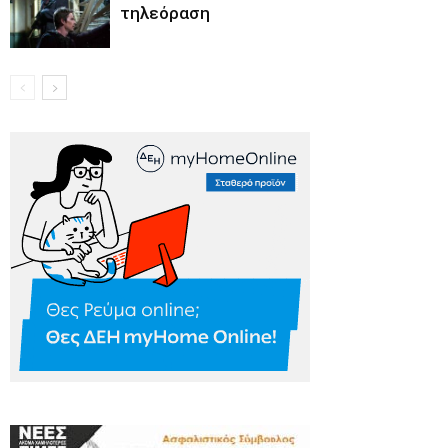
τηλεόραση