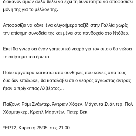
διακανονισμών αλλά θέλει να έχει τη δυνατότητα να αποφασίσει
μόνη της για το μέλλον της.
Αποφασίζει να κάνει ένα ολιγοήμερο ταξίδι στην Γαλλία χωρίς
την επίσημη συνοδεία της και μένει στο πανδοχείο στο Ντόβερ.
Εκεί θα γνωρίσει έναν γοητευτικό νεαρό για τον οποίο θα νιώσει
το σκίρτημα του έρωτα.
Πολύ αργότερα και κάτω από συνθήκες που κανείς από τους
δύο δεν επιδιώκει, θα καταλάβει ότι ο νεαρός άγνωστος άντρας
ήταν ο πρίγκηπας Αλβέρτος…
Παίζουν: Ρόμι Σνάιντερ, Άντριαν Χόφεν, Μάγκντα Σνάιντερ, Πολ
Χόρμπιγκερ, Κριστλ Μαρντέιν, Πέτερ Βεκ
*ΕΡΤ2, Κυριακή 28/05, στις 21:00