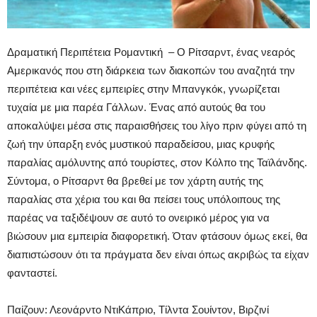
Δραματική Περιπέτεια Ρομαντική – Ο Ρίτσαρντ, ένας νεαρός
Αμερικανός που στη διάρκεια των διακοπών του αναζητά την
περιπέτεια και νέες εμπειρίες στην Μπανγκόκ, γνωρίζεται
τυχαία με μια παρέα Γάλλων. Ένας από αυτούς θα του
αποκαλύψει μέσα στις παραισθήσεις του λίγο πριν φύγει από τη
ζωή την ύπαρξη ενός μυστικού παραδείσου, μιας κρυφής
παραλίας αμόλυντης από τουρίστες, στον Κόλπο της Ταϊλάνδης.
Σύντομα, ο Ρίτσαρντ θα βρεθεί με τον χάρτη αυτής της
παραλίας στα χέρια του και θα πείσει τους υπόλοιπους της
παρέας να ταξιδέψουν σε αυτό το ονειρικό μέρος για να
βιώσουν μια εμπειρία διαφορετική. Όταν φτάσουν όμως εκεί, θα
διαπιστώσουν ότι τα πράγματα δεν είναι όπως ακριβώς τα είχαν
φανταστεί.
Παίζουν: Λεονάρντο ΝτιΚάπριο, Τίλντα Σουίντον, Βιρζινί