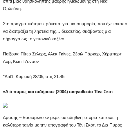
σπίτι μιας θρησκόληπτης μαύρης ηλικιωμένης στη Νέα
Ορλεάνη.
Στη πραγματικότητα πρόκειται για μια συμμορία, που έχει σκοπό
να διαπράξει τη ληστεία της… δεκαετίας, σκάβοντας μια
σήραγγα ως το γειτονικό καζίνο.
Παίζουν: Πίτερ Σέλερς, Αλεκ Γκίνες, Σέσιλ Πάρκερ, Χέρμπερτ
Λομ, Κέιτι Τζονσον
*Ant1, Κυριακή 28/05, στις 21:45
«Διά πυρός και σιδήρου» (2004) σκηνοθεσία Τόνι Σκοτ
Δράσης – Βασισμένο εν μέρει σε αληθινή ιστορία και ίσως η
καλύτερη ταινία με την υπογραφή του Τόνι Σκότ, το Δια Πυρός