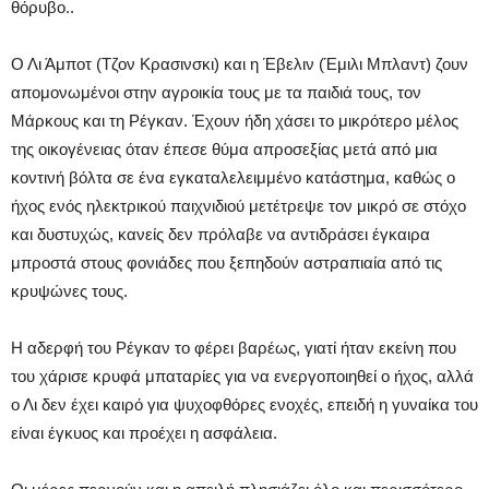
θόρυβο..
Ο Λι Άμποτ (Τζον Κρασινσκι) και η Έβελιν (Έμιλι Μπλαντ) ζουν
απομονωμένοι στην αγροικία τους με τα παιδιά τους, τον
Μάρκους και τη Ρέγκαν. Έχουν ήδη χάσει το μικρότερο μέλος
της οικογένειας όταν έπεσε θύμα απροσεξίας μετά από μια
κοντινή βόλτα σε ένα εγκαταλελειμμένο κατάστημα, καθώς ο
ήχος ενός ηλεκτρικού παιχνιδιού μετέτρεψε τον μικρό σε στόχο
και δυστυχώς, κανείς δεν πρόλαβε να αντιδράσει έγκαιρα
μπροστά στους φονιάδες που ξεπηδούν αστραπιαία από τις
κρυψώνες τους.
Η αδερφή του Ρέγκαν το φέρει βαρέως, γιατί ήταν εκείνη που
του χάρισε κρυφά μπαταρίες για να ενεργοποιηθεί ο ήχος, αλλά
ο Λι δεν έχει καιρό για ψυχοφθόρες ενοχές, επειδή η γυναίκα του
είναι έγκυος και προέχει η ασφάλεια.