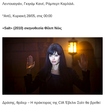
Λεντουαγιάν, Γκιγιόμ Κανέ, Ρόμπερτ Καρλάιλ.
*Ant1, Κυριακή 28/05, στις 00:00
«Salt» (2010) σκηνοθεσία Φίλιπ Νόις
Δράσης, θρίλερ – Η πράκτορας της CIA ‘Εβελιν Σολτ θα βρεθεί