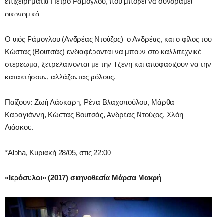
επιχειρηματία Πέτρο Ράμογλου, που μπορεί να συνδράμει
οικονομικά.
Ο υιός Ράμογλου (Ανδρέας Ντούζος), ο Ανδρέας, και ο φίλος του
Κώστας (Βουτσάς) ενδιαφέρονται να μπουν στο καλλιτεχνικό
στερέωμα, ξετρελαίνονται με την Τζένη και αποφασίζουν να την
κατακτήσουν, αλλάζοντας ρόλους.
Παίζουν: Ζωή Λάσκαρη, Ρένα Βλαχοπούλου, Μάρθα
Καραγιάννη, Κώστας Βουτσάς, Ανδρέας Ντούζος, Χλόη
Λιάσκου.
*Alpha, Κυριακή 28/05, στις 22:00
«Ιερόσυλοι» (2017) σκηνοθεσία Μάρσα Μακρή