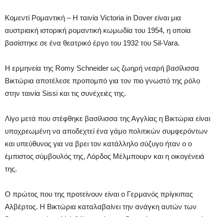
Κομεντί Ρομαντική – Η ταινία Victoria in Dover είναι μια
αυστριακή ιστορική ρομαντική κωμωδία του 1954, η οποία
βασίστηκε σε ένα θεατρικό έργο του 1932 του Sil-Vara.
Η ερμηνεία της Romy Schneider ως ζωηρή νεαρή βασίλισσα
Βικτώρια αποτέλεσε προπομπό για τον πιο γνωστό της ρόλο
στην ταινία Sissi και τις συνέχειές της.
Λίγο μετά που στέφθηκε βασίλισσα της Αγγλίας η Βικτώρια είναι
υποχρεωμένη να αποδεχτεί ένα γάμο πολιτικών συμφερόντων
και υπεύθυνος για να βρει τον κατάλληλο σύζυγο ήταν ο ο
έμπιστος σύμβουλός της, Λόρδος Μέλμπουρν και η οικογένειά
της.
Ο πρώτος που της προτείνουν είναι ο Γερμανός πρίγκιπας
Αλβέρτος. Η Βικτώρια καταλαβαίνει την ανάγκη αυτών των