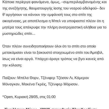
Κάποια περίεργα φαινόμενα, όμως, –συμπεριλαμβανομένης και
της ανεξήγητης, θαυματουργής ίασης του νεαρού αδελφού– δεν
θ’ αργήσουν να κάνουν την εμφάνισή τους στο σπίτι της
οικογένειας, με αποτέλεσμα η Μπελ να υποψιαστεί πλέον ότι η
μητέρα τους απέκρυψε την πλήρη ανατριχιαστική αλήθεια για το
μυστηριώδες σπίτι…
Όταν πλέον συνειδητοποιήσουν όλοι ότι το σπίτι στο οποίο
μετακόμισαν είναι το ξακουστό στοιχειωμένο σπίτι του Άμιτιβιλ,
ίσως να είναι αργά. Υπάρχει άραγε τρόπος να βγει κανείς από
την κόλαση;
Παίζουν:
Μπέλα Θορν, Τζένιφερ Τζέισον Λι, Κάμερον
Μόναγκαν, Μακένα Γκρέις, Τζένιφερ Μόρισον.
*Open, Κυριακή 28/05, στις 01:00