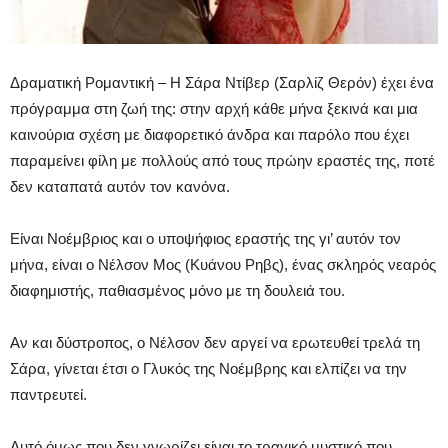
Δραματική Ρομαντική – Η Σάρα Ντίβερ (Σαρλίζ Θερόν) έχει ένα
πρόγραμμα στη ζωή της: στην αρχή κάθε μήνα ξεκινά και μια
καινούρια σχέση με διαφορετικό άνδρα και παρόλο που έχει
παραμείνει φίλη με πολλούς από τους πρώην εραστές της, ποτέ
δεν καταπατά αυτόν τον κανόνα.
Είναι Νοέμβριος και ο υποψήφιος εραστής της γι’ αυτόν τον
μήνα, είναι ο Νέλσον Μος (Κυάνου Ρηβς), ένας σκληρός νεαρός
διαφημιστής, παθιασμένος μόνο με τη δουλειά του.
Αν και δύστροπος, ο Νέλσον δεν αργεί να ερωτευθεί τρελά τη
Σάρα, γίνεται έτσι ο Γλυκός της Νοέμβρης και ελπίζει να την
παντρευτεί.
Αυτό όμως που δεν γνωρίζει είναι το τραγικό μυστικό που