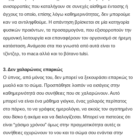
ανισορροπίες που καταλήγουν σε συνεχές αίσθημα έντασης ή
άγχους το οποίο, επίσης λόγω καθημερινότητας, δεν μπορούμε
καν να αντιληφθούμε. Η απάντηση βρίσκεται σε μία κατηγορία
φυσικών προιόντων, τα προσαρμογόνα, που εξισορροπούν την
ορμονική λειτουργία και επαναφέρουν τον οργανισμό σε ήρεμη
κατάσταση. Ανάμεσα στα πιο γνωστά από αυτά είναι το
τζίντζερ, το maca αλλά και το βότανο tulsi.
3. Δεν χαλαρώνεις επαρκώς
Ο ύπνος, από μόνος του, δεν μπορεί να ξεκουράσει επαρκώς το
μυαλό και το σώμα. Προσπάθησε λοιπόν να εισάγεις στην
καθημερινότητά σου συνήθειες που σε χαλαρώνουν. Αυτό
μπορεί να είναι ένα μάθημα γιόγκα, ένας χαλαρός περίπατος
στο πάρκο, το να γράφεις ημερολόγιο, να ακούς τον αγαπημένο
σου δίσκο ή ακόμα και να διαλογίζεσαι. Μπορεί να πιστεύεις ότι
είναι “χάσιμο χρόνου” όμως στην πραγματικότητα αυτές οι
συνήθειες οχυρώνουν το νου και το σώμα σου ενάντια στην