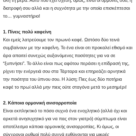
όλη τη μέρα. Αυτό που έχει σχέση, όμως, είναι οι ορμόνες σου, η
διατροφή σου αλλά και η συχνότητα με την οποία επισκέπτεσαι
το… γυμναστήριο!
1. Πίνεις πολύ καφείνη
Και εμείς λατρεύουμε τον πρωινό καφέ. Ωστόσο δύο τεινά
συμβαίνουν με την καφεΐνη. Το ένα είναι οτι προκαλεί εθισμό και
άρα απαιτεί συνεχώς αυξανόμενες ποσότητες για να σε
“ξυπνήσει”. Το άλλο είναι πως αφότου περάσει η επίδρασή της,
ρίχνει την ενέργειά σου στα Τάρταρα και επηρεάζει αρνητικά
την ποιότητα του ύπνου σου. Η λύση; Πιες έως δύο ποτήρια
καφέ το πρωί αλλά μην πιεις ούτε σταγόνα μετά το μεσημέρι!
2. Κάποια ορμονική ανισορροποία
Είναι εκπληκτικό το πόσο συχνά ένα ενοχλητικό (αλλά όχι και
αρκετά ανησυχητικό για να πας στον γιατρό) σύμπτωμα είναι
αποτέλεσμα κάποια ορμονικής ανισορροπίας. Κι όμως, οι
σύγχρονοι ρυθμοί πολύ συχνά ευθύνονται για μικρές