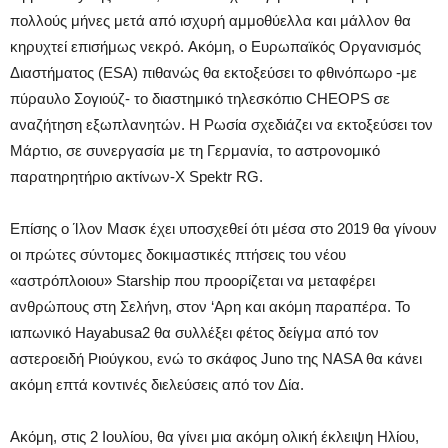
πολλούς μήνες μετά από ισχυρή αμμοθύελλα και μάλλον θα
κηρυχτεί επισήμως νεκρό. Ακόμη, ο Ευρωπαϊκός Οργανισμός
Διαστήματος (ESA) πιθανώς θα εκτοξεύσει το φθινόπωρο -με
πύραυλο Σογιούζ- το διαστημικό τηλεσκόπιο CHEOPS σε
αναζήτηση εξωπλανητών. Η Ρωσία σχεδιάζει να εκτοξεύσει τον
Μάρτιο, σε συνεργασία με τη Γερμανία, το αστρονομικό
παρατηρητήριο ακτίνων-Χ Spektr RG.
Επίσης ο Ίλον Μασκ έχει υποσχεθεί ότι μέσα στο 2019 θα γίνουν
οι πρώτες σύντομες δοκιμαστικές πτήσεις του νέου
«αστρόπλοιου» Starship που προορίζεται να μεταφέρει
ανθρώπους στη Σελήνη, στον ‘Αρη και ακόμη παραπέρα. Το
ιαπωνικό Hayabusa2 θα συλλέξει φέτος δείγμα από τον
αστεροειδή Ριούγκου, ενώ το σκάφος Juno της NASA θα κάνει
ακόμη επτά κοντινές διελεύσεις από τον Δία.
Ακόμη, στις 2 Ιουλίου, θα γίνει μια ακόμη ολική έκλειψη Ηλίου,