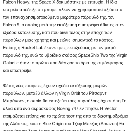
Falcon Heavy, της Space X δοκιμάστηκε με επιτυχία. Η ίδια
εταιρεία απέδειξε ότι μπορεί πλέον να χρησιμοποιεί αξιόπιστα
τον επαναχρησιμοποιούμενο μικρότερο πύραυλό της, τον
Falcon 9, ο οποίος μετά την εκτόξευση επιστρέφει άθικτος στην
εξέδρα εκτόξευσης, κάτι που δίνει τέλος στην εποχή των
πυραύλων μιας χρήσης και μειώνει σημαντικά το κόστος.
Επίσης η Rocket Lab έκανε τρεις εκτοξεύσεις με τον μικρό
πύραυλό της, ενώ το υβριδικό σκάφος SpaceShip Two της Virgin
Galactic ήταν το πρώτο που διέσχισε το όριο της ατμόσφαιρας
και επέστρεψε.
Φέτος νέες εταιρείες έχουν σχέδια εκτόξευσης μικρών
πυραύλων, μεταξύ άλλων η Virgin Orbit του Ρίτσαρντ
Μπράνσον, η οποία θα εκτοξεύει τους πυραύλους όχι από τη Γη,
αλλά από ένα αεροσκάφος Boeing 747 εν πτήσει. Η Vector
ετοιμάζεται επίσης για το πρώτο τεστ της από το διαστημοδρόμιο
της Αλάσκας, ενώ η Blue Origin του Τζεφ Μπέζος (Amazon) θα