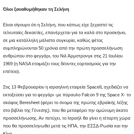
Όλοι ξαναθυμήθηκαν τη Σελήνη
Είναι σίγουρο ότι η Σελήνη, που κάπως είχε ξεχαστεί τις
τελευταίες δεκαετίες, επανέρχεται για τα καλά στο προσκήνιο,
σε μια κατάλληλη μάλιστα συγκυρία, καθώς φέτος
συμπληρώνονται 50 χρόνια από την πρώτη προσσελήνωση
ανθρώπου στο φεγγάρι, του Νιλ Άρμστρονγκ στις 21 Ιουλίου
1969 (η NASA ετοιμάζει τους δέοντες εορτασμούς για την
επέτειο).
Στις 13 Φεβρουαρίου η ισραηλινή εταιρεία SpaceIL σχεδιάζει να
εκτοξεύσει για το φεγγάρι -με πύραυλο Falcon 9 της Space X- το
σκάφος Beresheet (φέρει το όνομα της πρώτης εβραϊκής λέξης
στο βιβλίο της Γένεσης), που θα μεταφέρει την ομώνυμη άκατο
προσσελήνωσης. Αν πετύχει, το Ισραήλ θα γίνει η τέταρτη χώρα
που θα προσσεληνωθεί μετά τις ΗΠΑ, την ΕΣΣΔ-Ρωσία και την
Κίνα.