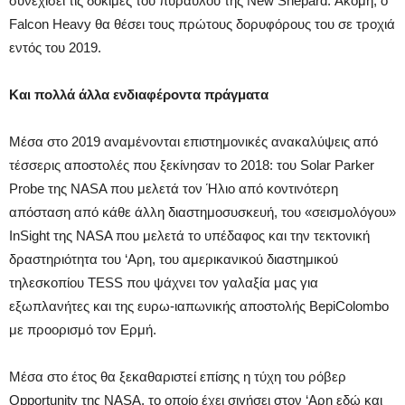
συνεχίσει τις δοκιμές του πυραύλου της New Shepard. Ακόμη, ο
Falcon Heavy θα θέσει τους πρώτους δορυφόρους του σε τροχιά
εντός του 2019.
Και πολλά άλλα ενδιαφέροντα πράγματα
Μέσα στο 2019 αναμένονται επιστημονικές ανακαλύψεις από
τέσσερις αποστολές που ξεκίνησαν το 2018: του Solar Parker
Probe της NASA που μελετά τον Ήλιο από κοντινότερη
απόσταση από κάθε άλλη διαστημοσυσκευή, του «σεισμολόγου»
InSight της NASA που μελετά το υπέδαφος και την τεκτονική
δραστηριότητα του ‘Αρη, του αμερικανικού διαστημικού
τηλεσκοπίου TESS που ψάχνει τον γαλαξία μας για
εξωπλανήτες και της ευρω-ιαπωνικής αποστολής BepiColombo
με προορισμό τον Ερμή.
Μέσα στο έτος θα ξεκαθαριστεί επίσης η τύχη του ρόβερ
Opportunity της NASA, το οποίο έχει σιγήσει στον ‘Αρη εδώ και