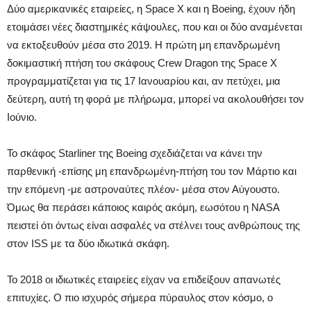
Δύο αμερικανικές εταιρείες, η Space X και η Boeing, έχουν ήδη
ετοιμάσει νέες διαστημικές κάψουλες, που και οι δύο αναμένεται
να εκτοξευθούν μέσα στο 2019. Η πρώτη μη επανδρωμένη
δοκιμαστική πτήση του σκάφους Crew Dragon της Space Χ
προγραμματίζεται για τις 17 Ιανουαρίου και, αν πετύχει, μια
δεύτερη, αυτή τη φορά με πλήρωμα, μπορεί να ακολουθήσει τον
Ιούνιο.
Το σκάφος Starliner της Boeing σχεδιάζεται να κάνει την
παρθενική -επίσης μη επανδρωμένη-πτήση του τον Μάρτιο και
την επόμενη -με αστροναύτες πλέον- μέσα στον Αύγουστο.
Όμως θα περάσει κάποιος καιρός ακόμη, εωσότου η NASA
πειστεί ότι όντως είναι ασφαλές να στέλνει τους ανθρώπους της
στον ISS με τα δύο ιδιωτικά σκάφη.
Το 2018 οι ιδιωτικές εταιρείες είχαν να επιδείξουν απανωτές
επιτυχίες. Ο πιο ισχυρός σήμερα πύραυλος στον κόσμο, ο