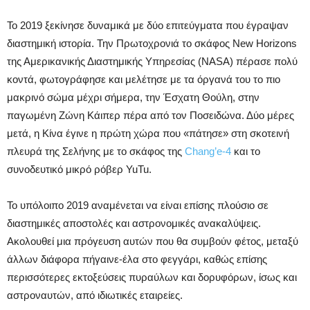
Το 2019 ξεκίνησε δυναμικά με δύο επιτεύγματα που έγραψαν
διαστημική ιστορία. Την Πρωτοχρονιά το σκάφος New Horizons
της Αμερικανικής Διαστημικής Υπηρεσίας (NASA) πέρασε πολύ
κοντά, φωτογράφησε και μελέτησε με τα όργανά του το πιο
μακρινό σώμα μέχρι σήμερα, την Έσχατη Θούλη, στην
παγωμένη Ζώνη Κάιπερ πέρα από τον Ποσειδώνα. Δύο μέρες
μετά, η Κίνα έγινε η πρώτη χώρα που «πάτησε» στη σκοτεινή
πλευρά της Σελήνης με το σκάφος της
Chang’e-4
και το
συνοδευτικό μικρό ρόβερ YuTu.
Το υπόλοιπο 2019 αναμένεται να είναι επίσης πλούσιο σε
διαστημικές αποστολές και αστρονομικές ανακαλύψεις.
Ακολουθεί μια πρόγευση αυτών που θα συμβούν φέτος, μεταξύ
άλλων διάφορα πήγαινε-έλα στο φεγγάρι, καθώς επίσης
περισσότερες εκτοξεύσεις πυραύλων και δορυφόρων, ίσως και
αστροναυτών, από ιδιωτικές εταιρείες.