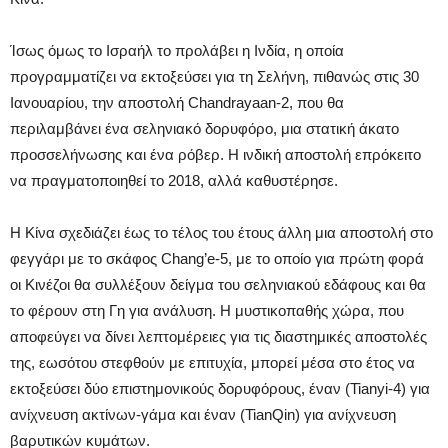
Ίσως όμως το Ισραήλ το προλάβει η Ινδία, η οποία
προγραμματίζει να εκτοξεύσει για τη Σελήνη, πιθανώς στις 30
Ιανουαρίου, την αποστολή Chandrayaan-2, που θα
περιλαμβάνει ένα σεληνιακό δορυφόρο, μια στατική άκατο
προσσελήνωσης και ένα ρόβερ. Η ινδική αποστολή επρόκειτο
να πραγματοποιηθεί το 2018, αλλά καθυστέρησε.
Η Κίνα σχεδιάζει έως το τέλος του έτους άλλη μια αποστολή στο
φεγγάρι με το σκάφος Chang’e-5, με το οποίο για πρώτη φορά
οι Κινέζοι θα συλλέξουν δείγμα του σεληνιακού εδάφους και θα
το φέρουν στη Γη για ανάλυση. Η μυστικοπαθής χώρα, που
αποφεύγει να δίνει λεπτομέρειες για τις διαστημικές αποστολές
της, εωσότου στεφθούν με επιτυχία, μπορεί μέσα στο έτος να
εκτοξεύσει δύο επιστημονικούς δορυφόρους, έναν (Tianyi-4) για
ανίχνευση ακτίνων-γάμα και έναν (TianQin) για ανίχνευση
βαρυτικών κυμάτων.