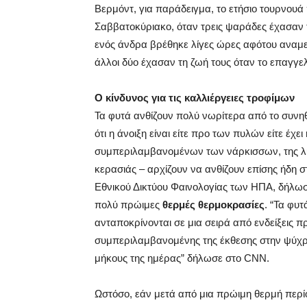
Βερμόντ, για παράδειγμα, το ετήσιο τουρνο
Σαββατοκύριακο, όταν τρεις ψαράδες έχασαν 
ενός άνδρα βρέθηκε λίγες ώρες αφότου αναμενό
άλλοι δύο έχασαν τη ζωή τους όταν το επαγγε
Ο κίνδυνος για τις καλλιέργειες τροφίμων
Τα φυτά ανθίζουν πολύ νωρίτερα από το συνη
ότι η άνοιξη είναι είτε προ των πυλών είτε έχ
συμπεριλαμβανομένων των νάρκισσων, της λυ
κερασιάς – αρχίζουν να ανθίζουν επίσης ήδη σ
Εθνικού Δικτύου Φαινολογίας των ΗΠΑ, δήλωσε
πολύ πρώιμες
θερμές θερμοκρασίες
. “Τα φυ
ανταποκρίνονται σε μια σειρά από ενδείξεις π
συμπεριλαμβανομένης της έκθεσης στην ψύχρα 
μήκους της ημέρας” δήλωσε στο CNN.
Ωστόσο, εάν μετά από μια πρώιμη θερμή περί