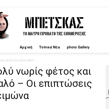
Αρχική
Τοπικά Νέα
photo Gallery
Μπέτσκας
αι αυτό δεν είναι καλό –...
ολύ νωρίς φέτος και
καλό – Οι επιπτώσεις
ειμώνα