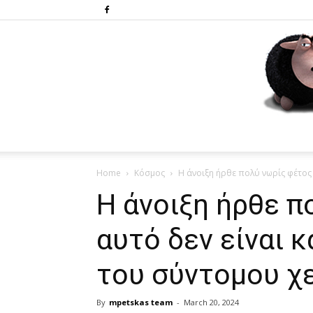
Home
Κόσμος
Η άνοιξη ήρθε πολύ νωρίς φέτος κ
Η άνοιξη ήρθε π
αυτό δεν είναι 
του σύντομου χ
By
mpetskas team
-
March 20, 2024