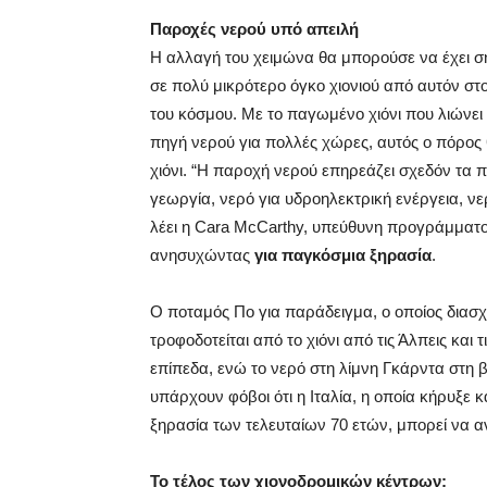
Παροχές νερού υπό απειλή
Η αλλαγή του χειμώνα θα μπορούσε να έχει σ
σε πολύ μικρότερο όγκο χιονιού από αυτόν στ
του κόσμου. Με το παγωμένο χιόνι που λιώνει
πηγή νερού για πολλές χώρες, αυτός ο πόρος
χιόνι. “Η παροχή νερού επηρεάζει σχεδόν τα π
γεωργία, νερό για υδροηλεκτρική ενέργεια, νε
λέει η Cara McCarthy, υπεύθυνη προγράμματ
ανησυχώντας
για παγκόσμια ξηρασία
.
Ο ποταμός Πο για παράδειγμα, ο οποίος διασχί
τροφοδοτείται από το χιόνι από τις Άλπεις και
επίπεδα, ενώ το νερό στη λίμνη Γκάρντα στη β
υπάρχουν φόβοι ότι η Ιταλία, η οποία κήρυξε 
ξηρασία των τελευταίων 70 ετών, μπορεί να α
Το τέλος των χιονοδρομικών κέντρων;