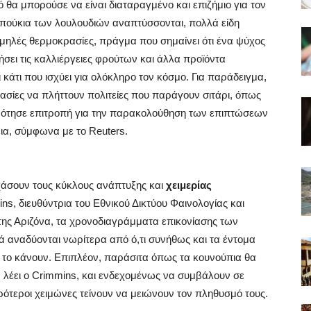
 θα μπορούσε να είναι διαταραγμένο και επιζήμιο για τον
πούκια των λουλουδιών αναπτύσσονται, πολλά είδη
χαμηλές θερμοκρασίες, πράγμα που σημαίνει ότι ένα ψύχος
ήσει τις καλλιέργειες φρούτων και άλλα προϊόντα
ι κάτι που ισχύει για ολόκληρο τον κόσμο. Για παράδειγμα,
ασίες να πλήττουν πολιτείες που παράγουν σιτάρι, όπως
γκρότησε επιτροπή για την παρακολούθηση των επιπτώσεων
ια, σύμφωνα με το Reuters.
χάσουν τους κύκλους ανάπτυξης και
χειμερίας
s, διευθύντρια του Εθνικού Δικτύου Φαινολογίας και
ης Αριζόνα, τα χρονοδιαγράμματα επικονίασης των
αναδύονται νωρίτερα από ό,τι συνήθως και τα έντομα
να το κάνουν. Επιπλέον, παράσιτα όπως τα κουνούπια θα
 λέει ο Crimmins, και ενδεχομένως να συμβάλουν σε
ρότεροι χειμώνες τείνουν να μειώνουν τον πληθυσμό τους.