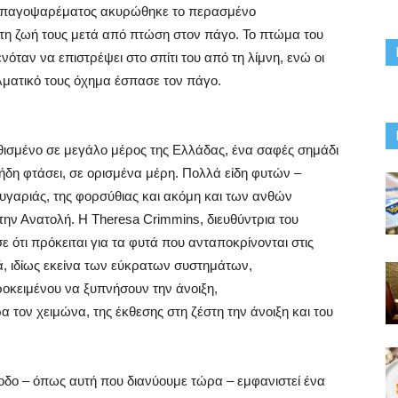
υά παγοψαρέματος ακυρώθηκε το περασμένο
τη ζωή τους μετά από πτώση στον πάγο. Το πτώμα του
ταν να επιστρέψει στο σπίτι του από τη λίμνη, ενώ οι
λματικό τους όχημα έσπασε τον πάγο.
θισμένο σε μεγάλο μέρος της Ελλάδας, ένα σαφές σημάδι
ει ήδη φτάσει, σε ορισμένα μέρη. Πολλά είδη φυτών –
γαριάς, της φορσύθιας και ακόμη και των ανθών
την Ανατολή. Η Theresa Crimmins, διευθύντρια του
 ότι πρόκειται για τα φυτά που ανταποκρίνονται στις
τά, ιδίως εκείνα των εύκρατων συστημάτων,
ροκειμένου να ξυπνήσουν την άνοιξη,
τον χειμώνα, της έκθεσης στη ζέστη την άνοιξη και του
οδο – όπως αυτή που διανύουμε τώρα – εμφανιστεί ένα