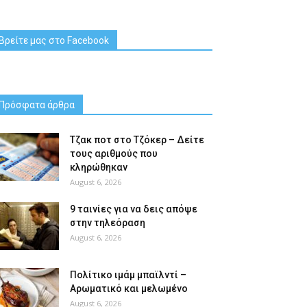
Βρείτε μας στο Facebook
Πρόσφατα άρθρα
Tζακ ποτ στο Τζόκερ – Δείτε
τους αριθμούς που
κληρώθηκαν
August 6, 2026
9 ταινίες για να δεις απόψε
στην τηλεόραση
August 6, 2026
Πολίτικο ιμάμ μπαϊλντί –
Αρωματικό και μελωμένο
August 6, 2026