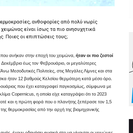
θερμοκρασίες, ανθοφορίες από πολύ νωρίς
 χειμώνας είναι ίσως τα πιο ανησυχητικά
ς. Ποιες οι επιπτώσεις τους;
οι που ανήκαν στην εποχή του χειμώνα,
ήταν οι πιο ζεστοί
ν Δεκέμβριο έως τον Φεβρουάριο, οι μεγαλύτερες
Άνω Μεσοδυτικές Πολιτείες, στις Μεγάλες Λίμνες και στα
σκα ήταν 12 βαθμούς Κελσίου θερμότερη κατά μέσο όρο.
βρουάριος που έχει καταγραφεί παγκοσμίως, σύμφωνα με
ίμα Copernicus, η οποία είχε καταγράψει ότι το 2023
ποτέ και η πρώτη φορά που ο πλανήτης ξεπέρασε τον 1,5
 της θερμοκρασίας από την αρχή της βιομηχανικής
γής, έχουν οδηγήσει φυσικά στο να γίνονται οι χειμώνες