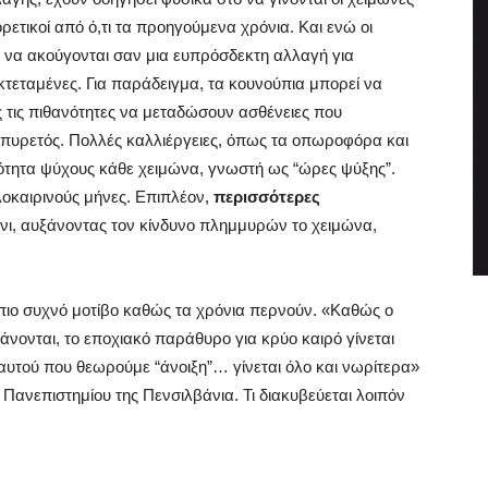
ρετικοί από ό,τι τα προηγούμενα χρόνια. Και ενώ οι
 να ακούγονται σαν μια ευπρόσδεκτη αλλαγή για
εκτεταμένες. Για παράδειγμα, τα κουνούπια μπορεί να
 τις πιθανότητες να μεταδώσουν ασθένειες που
ς πυρετός. Πολλές καλλιέργειες, όπως τα οπωροφόρα και
ότητα ψύχους κάθε χειμώνα, γνωστή ως “ώρες ψύξης”.
λοκαιρινούς μήνες. Επιπλέον,
περισσότερες
όνι, αυξάνοντας τον κίνδυνο πλημμυρών το χειμώνα,
πιο συχνό μοτίβο καθώς τα χρόνια περνούν. «Καθώς ο
άνονται, το εποχιακό παράθυρο για κρύο καιρό γίνεται
η αυτού που θεωρούμε “άνοιξη”… γίνεται όλο και νωρίτερα»
 Πανεπιστημίου της Πενσιλβάνια. Τι διακυβεύεται λοιπόν