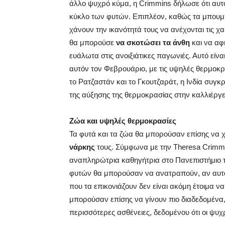
άλλο ψυχρό κύμα, η Crimmins δήλωσε ότι αυτό
κύκλο των φυτών. Επιπλέον, καθώς τα μπουμ
χάνουν την ικανότητά τους να ανέχονται τις 
θα μπορούσε
να σκοτώσει τα άνθη
και να αφ
ευάλωτα στις ανοιξιάτικες παγωνιές. Αυτό είνα
αυτόν τον Φεβρουάριο, με τις υψηλές θερμοκρ
το Ρατζαστάν και το Γκουτζαράτ, η Ινδία συ
της αύξησης της θερμοκρασίας στην καλλιέργε
Ζώα και υψηλές θερμοκρασίες
Τα φυτά και τα ζώα θα μπορούσαν επίσης να 
νάρκης
τους. Σύμφωνα με την Theresa Crimmin
αναπληρώτρια καθηγήτρια στο Πανεπιστήμιο τ
φυτών θα μπορούσαν να ανατραπούν, αν αυτά 
που τα επικονιάζουν δεν είναι ακόμη έτοιμα 
μπορούσαν επίσης να γίνουν πιο διαδεδομένα,
περισσότερες ασθένειες, δεδομένου ότι οι ψυχ