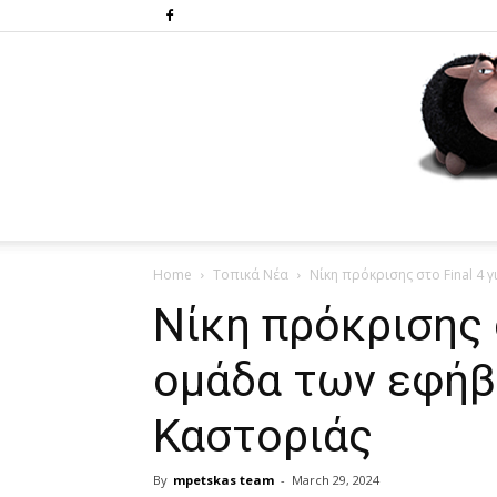
Home
Τοπικά Νέα
Νίκη πρόκρισης στο Final 4 γ
Νίκη πρόκρισης σ
ομάδα των εφήβ
Καστοριάς
By
mpetskas team
-
March 29, 2024