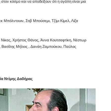
 στον κόσμο και να αποδείξουν ότι η αγάπη είναι μια
 Μπόλντουιν, Στιβ Μπούσεμι, Τζίμι Κίμελ, Λίζα
ς Νίκας, Χρήστος Θάνος, Άννα Κουτσαφτίκη, Νέστωρ
 Βασίλης Μήλιος , Δανάη Ζαμπούκου, Παύλος
σία Ντίμης Δαδήρας