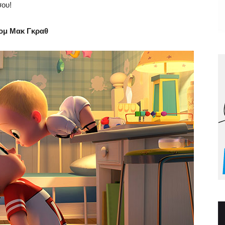
σου!
Τομ Μακ Γκραθ