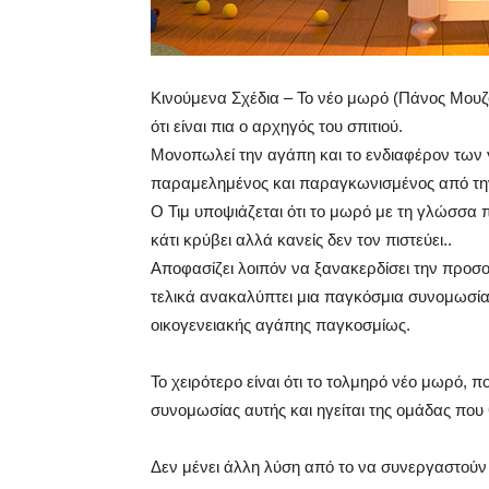
Κινούμενα Σχέδια – Το νέο μωρό (Πάνος Μουζ
ότι είναι πια ο αρχηγός του σπιτιού.
Μονοπωλεί την αγάπη και το ενδιαφέρον των γ
παραμελημένος και παραγκωνισμένος από τη
Ο Τιμ υποψιάζεται ότι το μωρό με τη γλώσσα 
κάτι κρύβει αλλά κανείς δεν τον πιστεύει..
Αποφασίζει λοιπόν να ξανακερδίσει την προσο
τελικά ανακαλύπτει μια παγκόσμια συνομωσία 
οικογενειακής αγάπης παγκοσμίως.
Το χειρότερο είναι ότι το τολμηρό νέο μωρό, πο
συνομωσίας αυτής και ηγείται της ομάδας που
Δεν μένει άλλη λύση από το να συνεργαστούν