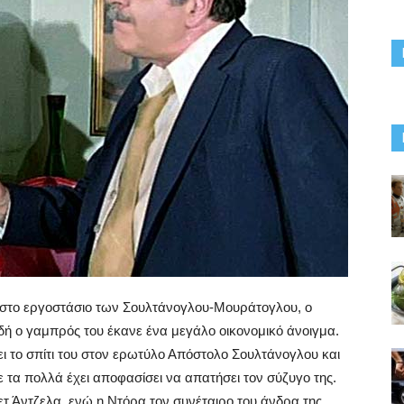
 στο εργοστάσιο των Σουλτάνογλου-Μουράτογλου, ο
δή ο γαμπρός του έκανε ένα μεγάλο οικονομικό άνοιγμα.
ει το σπίτι του στον ερωτύλο Απόστολο Σουλτάνογλου και
 τα πολλά έχει αποφασίσει να απατήσει τον σύζυγο της.
τ Άντζελα, ενώ η Ντόρα τον συνέταιρο του άνδρα της