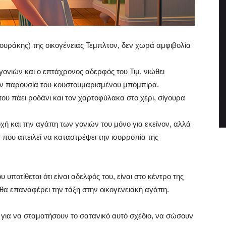
ουράκης) της οικογένειας Τεμπλτον, δεν χωρά αμφιβολία
ονιών και ο επτάχρονος αδερφός του Τιμ, νιώθει
ν παρουσία του κουστουμαρισμένου μπόμπιρα.
που πάει ροδάνι και τον χαρτοφύλακα στο χέρι, σίγουρα
χή και την αγάπη των γονιών του μόνο για εκείνον, αλλά
που απειλεί να καταστρέψει την ισορροπία της
υ υποτίθεται ότι είναι αδελφός του, είναι στο κέντρο της
 θα επαναφέρει την τάξη στην οικογενειακή αγάπη.
 για να σταματήσουν το σατανικό αυτό σχέδιο, να σώσουν