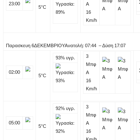
23:00
Α
5
°C
16
Km/h
Παρασκευη
6
ΔΕΚΕΜΒΡΙΟΥ
Ανατολή: 07:44 – Δύση 17:07
3
93%
υγρ.
Μπφ
02:00
Α
5
°C
16
Km/h
3
92%
υγρ.
Μπφ
05:00
Α
5
°C
16
Km/h