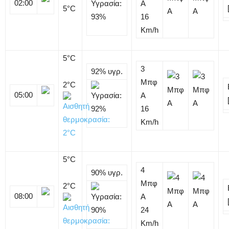
02:00
Α
5
°C
16
Km/h
5
°C
3
92%
υγρ.
Μπφ
2°C
05:00
Α
16
Km/h
5
°C
4
90%
υγρ.
Μπφ
2°C
08:00
Α
24
Km/h