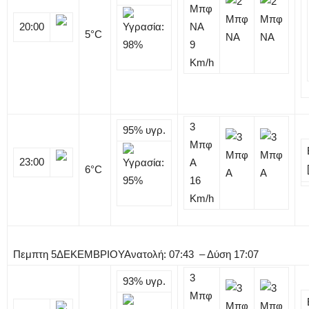
Μπφ
20:00
NA
5
°C
9
Km/h
3
95%
υγρ.
Μπφ
23:00
Α
6
°C
16
Km/h
Πεμπτη
5
ΔΕΚΕΜΒΡΙΟΥ
Ανατολή: 07:43 – Δύση 17:07
3
93%
υγρ.
Μπφ