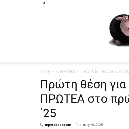
Home
Τοπικά Νέα
Πρώτη θέση για δύο αθλητές
Πρώτη θέση για
ΠΡΩΤΕΑ στο πρ
΄25
By
mpetskas team
-
February 10, 2025