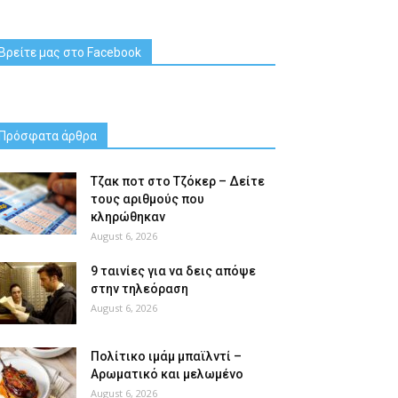
Βρείτε μας στο Facebook
Πρόσφατα άρθρα
Tζακ ποτ στο Τζόκερ – Δείτε
τους αριθμούς που
κληρώθηκαν
August 6, 2026
9 ταινίες για να δεις απόψε
στην τηλεόραση
August 6, 2026
Πολίτικο ιμάμ μπαϊλντί –
Αρωματικό και μελωμένο
August 6, 2026