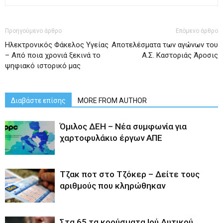
Προηγούμενο άρθρο
Επόμενο άρθρο
Ηλεκτρονικός Φάκελος Υγείας
Αποτελέσματα των αγώνων του
– Από ποια χρονιά ξεκινά το
Α.Σ. Καστοριάς Άροσις
ψηφιακό ιστορικό μας
Διαβάστε επίσης
MORE FROM AUTHOR
Όμιλος ΔΕΗ – Νέα συμφωνία για
χαρτοφυλάκιο έργων ΑΠΕ
Tζακ ποτ στο Τζόκερ – Δείτε τους
αριθμούς που κληρώθηκαν
Στα 65 τα κρούσματα Ιού Δυτικού