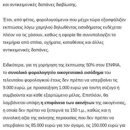
και αντικειμενικές δαπάνες διαβίωσης.
Έτσι, από φέτος, φορολογούμενοι που μέχρι τώρα εξασφάλιζαν
εκπτώσεις λόγω χαμηλού δηλωθέντος εισοδήματος ενδέχεται
πλέον να τις χάσουν, καθώς η εφορία θα συνυπολογίζει τα
τεκμήρια από σπίτια, οχήματα, καταθέσεις και άλλες
αντικειμενικές δαπάνες.
Ειδικότερα, για τη χορήγηση της έκπτωσης 50% στον ΕΝΦΙΑ,
το
συνολικό φορολογητέο οικογενειακό εισόδημα
του
τελευταίου φορολογικού έτους δεν πρέπει να υπερβαίνει τις
9.000 ευρώ, με προσαύξηση 1.000 ευρώ για τον/τη σύζυγο ή
συμβιούντα και κάθε εξαρτώμενο μέλος. Επιπλέον, θα
λαμβάνεται υπόψη
η επιφάνεια των ακινήτων
της οικογένειας,
η οποία δεν πρέπει να ξεπερνά τα 150 τ.μ., καθώς και η
συνολική αξία της ακίνητης περιουσίας που δεν πρέπει να
υπερβαίνει τις 85.000 ευρώ για τον άγαμο, τις 150.000 ευρώ για