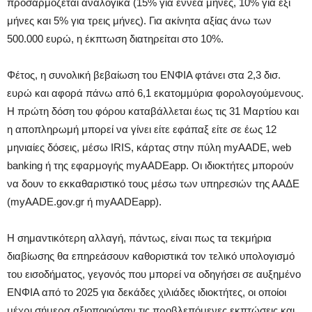
προσαρμόζεται αναλογικά (15% για εννέα μήνες, 10% για έξι
μήνες και 5% για τρεις μήνες). Για ακίνητα αξίας άνω των
500.000 ευρώ, η έκπτωση διατηρείται στο 10%.
Φέτος, η συνολική βεβαίωση του ΕΝΦΙΑ φτάνει στα 2,3 δισ.
ευρώ και αφορά πάνω από 6,1 εκατομμύρια φορολογούμενους.
Η πρώτη δόση του φόρου καταβάλλεται έως τις 31 Μαρτίου και
η αποπληρωμή μπορεί να γίνει είτε εφάπαξ είτε σε έως 12
μηνιαίες δόσεις, μέσω IRIS, κάρτας στην πύλη myAADE, web
banking ή της εφαρμογής myAADEapp. Οι ιδιοκτήτες μπορούν
να δουν το εκκαθαριστικό τους μέσω των υπηρεσιών της ΑΑΔΕ
(myAADE.gov.gr ή myAADEapp).
Η σημαντικότερη αλλαγή, πάντως, είναι πως τα τεκμήρια
διαβίωσης θα επηρεάσουν καθοριστικά τον τελικό υπολογισμό
του εισοδήματος, γεγονός που μπορεί να οδηγήσει σε αυξημένο
ΕΝΦΙΑ από το 2025 για δεκάδες χιλιάδες ιδιοκτήτες, οι οποίοι
μέχρι σήμερα αξιοποιούσαν τις προβλεπόμενες εκπτώσεις και