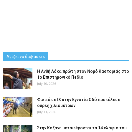
Αξίζει να διαβάσετε
Η Ανθή Λόκα πρώτη στον Νομό Καστοριάς στο
1ο Επιστημονικό Πεδίο
July 10, 2026
Φωτιά σε ΙΧ στην Εγνατία Οδό προκάλεσε
ουρές χιλιομέτρων
July 11, 2026
Στην Κοζάνη μεταφέρονται τα 14 ελάφια του