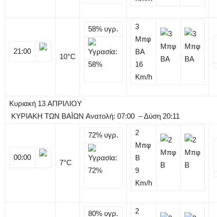
3
58%
υγρ.
Μπφ
21:00
BA
10
°C
16
Km/h
Κυριακή
13
ΑΠΡΙΛΙΟΥ
ΚΥΡΙΑΚΗ ΤΩΝ ΒΑΪΩΝ
Ανατολή: 07:00 – Δύση 20:11
2
72%
υγρ.
Μπφ
00:00
B
7
°C
9
Km/h
2
80%
υγρ.