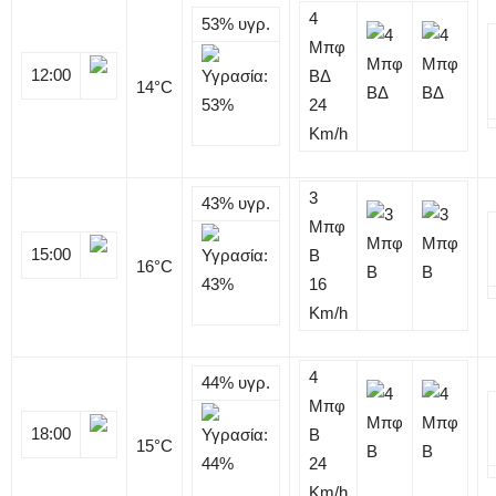
4
53%
υγρ.
Μπφ
12:00
ΒΔ
14
°C
24
Km/h
3
43%
υγρ.
Μπφ
15:00
B
16
°C
16
Km/h
4
44%
υγρ.
Μπφ
18:00
B
15
°C
24
Km/h