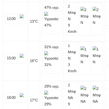
2
47%
υγρ.
Μπφ
12:00
N
13
°C
9
Km/h
1
31%
υγρ.
Μπφ
15:00
N
16
°C
3
Km/h
2
29%
υγρ.
Μπφ
18:00
NA
17
°C
9