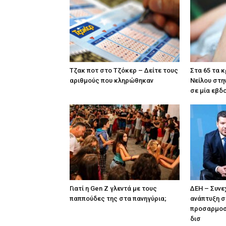
Tζακ ποτ στο Τζόκερ – Δείτε τους
Στα 65 τα 
αριθμούς που κληρώθηκαν
Νείλου στη
σε μία εβδ
Γιατί η Gen Z γλεντά με τους
ΔΕΗ – Συνε
παππούδες της στα πανηγύρια;
ανάπτυξη σ
προσαρμοσ
δισ