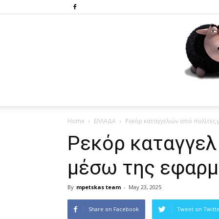
Home
ΕΛΛΑΔΑ
Ρεκόρ καταγγελιών από πολίτες 
Ρεκόρ καταγγελ
μέσω της εφαρμο
By
mpetskas team
-
May 23, 2025
Share on Facebook
Tweet on Twitt