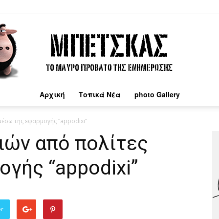
Αρχική
Τοπικά Νέα
photo Gallery
Μπέτσκας
μέσω της εφαρμογής “appodixi”
ιών από πολίτες
γής “appodixi”
er