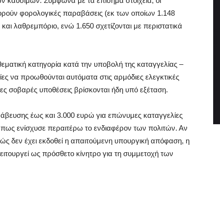
ν καυσίμων. Σύμφωνα με τα επίσημα στοιχεία, οι
φορούν φορολογικές παραβάσεις (εκ των οποίων 1.148
και λαθρεμπόριο, ενώ 1.650 σχετίζονται με περιστατικά
θεματική κατηγορία κατά την υποβολή της καταγγελίας –
ίες να προωθούνται αυτόματα στις αρμόδιες ελεγκτικές
νες σοβαρές υποθέσεις βρίσκονται ήδη υπό εξέταση.
ράβευσης έως και 3.000 ευρώ για επώνυμες καταγγελίες
 πως ενίσχυσε περαιτέρω το ενδιαφέρον των πολιτών. Αν
θώς δεν έχει εκδοθεί η απαιτούμενη υπουργική απόφαση, η
λειτουργεί ως πρόσθετο κίνητρο για τη συμμετοχή των