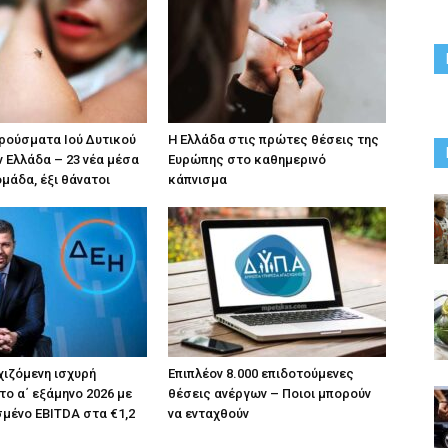
κρούσματα Ιού Δυτικού
Η Ελλάδα στις πρώτες θέσεις της
ν Ελλάδα – 23 νέα μέσα
Ευρώπης στο καθημερινό
ομάδα, έξι θάνατοι
κάπνισμα
χιζόμενη ισχυρή
Επιπλέον 8.000 επιδοτούμενες
το α΄ εξάμηνο 2026 με
θέσεις ανέργων – Ποιοι μπορούν
μένο EBITDA στα €1,2
να ενταχθούν