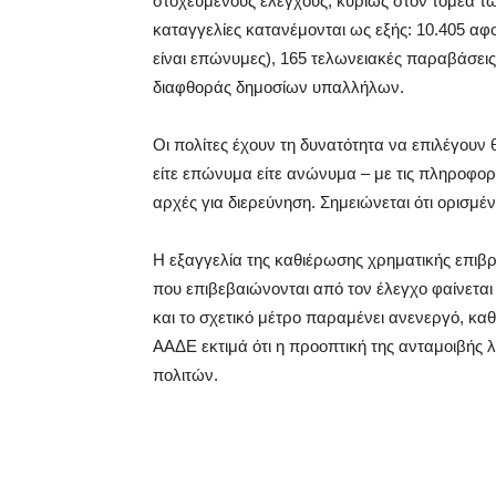
στοχευμένους ελέγχους, κυρίως στον τομέα τω
καταγγελίες κατανέμονται ως εξής: 10.405 α
είναι επώνυμες), 165 τελωνειακές παραβάσεις 
διαφθοράς δημοσίων υπαλλήλων.
Οι πολίτες έχουν τη δυνατότητα να επιλέγουν 
είτε επώνυμα είτε ανώνυμα – με τις πληροφορ
αρχές για διερεύνηση. Σημειώνεται ότι ορισμέ
Η εξαγγελία της καθιέρωσης χρηματικής επιβ
που επιβεβαιώνονται από τον έλεγχο φαίνεται
και το σχετικό μέτρο παραμένει ανενεργό, κα
ΑΑΔΕ εκτιμά ότι η προοπτική της ανταμοιβής 
πολιτών.