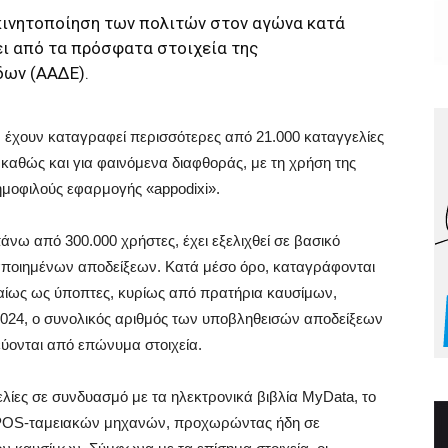
 κινητοποίηση των πολιτών στον αγώνα κατά
ι από τα πρόσφατα στοιχεία της
δων (ΑΑΔΕ).
υ, έχουν καταγραφεί περισσότερες από 21.000 καταγγελίες
 καθώς και για φαινόμενα διαφθοράς, με τη χρήση της
ημοφιλούς εφαρμογής «appodixi».
άνω από 300.000 χρήστες, έχει εξελιχθεί σε βασικό
αποιημένων αποδείξεων. Κατά μέσο όρο, καταγράφονται
ιαίως ως ύποπτες, κυρίως από πρατήρια καυσίμων,
 2024, ο συνολικός αριθμός των υποβληθεισών αποδείξεων
δεύονται από επώνυμα στοιχεία.
ελίες σε συνδυασμό με τα ηλεκτρονικά βιβλία MyData, το
 POS-ταμειακών μηχανών, προχωρώντας ήδη σε