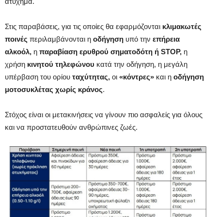
ατύχημα.
Στις παραβάσεις, για τις οποίες θα εφαρμόζονται
κλιμακωτές
ποινές
περιλαμβάνονται η
οδήγηση
υπό την
επήρεια
αλκοόλ,
η
παραβίαση ερυθρού σηματοδότη ή STOP,
η
χρήση
κινητού τηλεφώνου
κατά την οδήγηση, η μεγάλη
υπέρβαση του ορίου
ταχύτητας,
οι
«κόντρες»
και η
οδήγηση
μοτοσυκλέτας
χωρίς κράνος
.
Στόχος είναι οι μετακινήσεις να γίνουν πιο ασφαλείς για όλους
και να προστατευθούν ανθρώπινες ζωές.