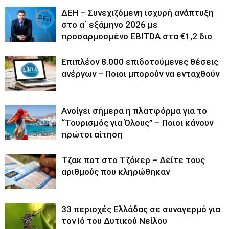
ΔΕΗ – Συνεχιζόμενη ισχυρή ανάπτυξη
στο α΄ εξάμηνο 2026 με
προσαρμοσμένο EBITDA στα €1,2 δισ
Επιπλέον 8.000 επιδοτούμενες θέσεις
ανέργων – Ποιοι μπορούν να ενταχθούν
Ανοίγει σήμερα η πλατφόρμα για το
“Τουρισμός για Όλους” – Ποιοι κάνουν
πρώτοι αίτηση
Tζακ ποτ στο Τζόκερ – Δείτε τους
αριθμούς που κληρώθηκαν
33 περιοχές Ελλάδας σε συναγερμό για
τον Ιό του Δυτικού Νείλου