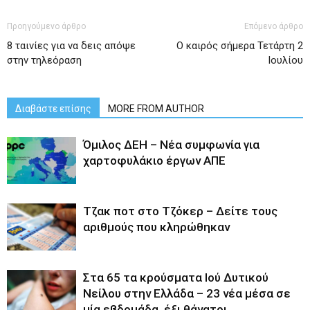
Προηγούμενο άρθρο
Επόμενο άρθρο
8 ταινίες για να δεις απόψε
Ο καιρός σήμερα Τετάρτη 2
στην τηλεόραση
Ιουλίου
Διαβάστε επίσης
MORE FROM AUTHOR
Όμιλος ΔΕΗ – Νέα συμφωνία για
χαρτοφυλάκιο έργων ΑΠΕ
Tζακ ποτ στο Τζόκερ – Δείτε τους
αριθμούς που κληρώθηκαν
Στα 65 τα κρούσματα Ιού Δυτικού
Νείλου στην Ελλάδα – 23 νέα μέσα σε
μία εβδομάδα, έξι θάνατοι