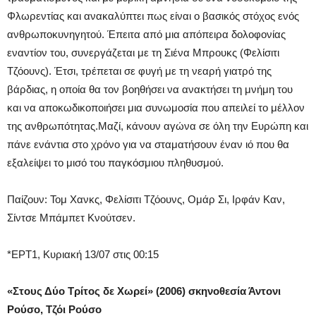
Φλωρεντίας και ανακαλύπτει πως είναι ο βασικός στόχος ενός
ανθρωποκυνηγητού. Έπειτα από μια απόπειρα δολοφονίας
εναντίον του, συνεργάζεται με τη Σιένα Μπρουκς (Φελίσιτι
Τζόουνς). Έτσι, τρέπεται σε φυγή με τη νεαρή γιατρό της
βάρδιας, η οποία θα τον βοηθήσει να ανακτήσει τη μνήμη του
και να αποκωδικοποιήσει μια συνωμοσία που απειλεί το μέλλον
της ανθρωπότητας.Μαζί, κάνουν αγώνα σε όλη την Ευρώπη και
πάνε ενάντια στο χρόνο για να σταματήσουν έναν ιό που θα
εξαλείψει το μισό του παγκόσμιου πληθυσμού.
Παίζουν: Τομ Χανκς, Φελίσιτι Τζόουνς, Ομάρ Σι, Ιρφάν Καν,
Σίντσε Μπάμπετ Κνούτσεν.
*ΕΡΤ1, Κυριακή 13/07 στις 00:15
«Στους Δύο Τρίτος δε Χωρεί» (2006) σκηνοθεσία Άντονι
Ρούσο, Τζόι Ρούσο