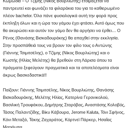
Κωμωδία – Ο Τζίμης (Νίκος Βουρλιώτης) ετοιμάζεται να
παντρευτεί και φωνάζει τα φιλαράκια του για το καθιερωμένο
πλέον bachelor. Όλα πάνε φυσιολογικά αυτή την φορά προς
έκπληξη όλων και η ώρα του γάμου έχει φτάσει. Αυτό όμως που
θα ακυρώσει και αυτόν τον γάμο δεν θα αργήσει να έρθει… Ο
Ρένος (Θανάσης Βισκαδουράκης) θα απαχθεί στην εκκλησία.
Στην προσπάθειά τους να βρουν τον φίλο τους ο Αντώνης
(Γιάννης Τσιμιτσέλης), ο Τζίμης (Νίκος Βουρλιώτης) και ο
Κωστής (Ηλίας Μελέτης) θα βρεθούν στη Λάρισα όπου τα
πράγματα ξεφεύγουν πραγματικά και τα αποτελέσματα είναι
άκρως διασκεδαστικά!!
Παίζουν: Γιάννης Τσιμιτσέλης, Νίκος Βουρλιώτης, Θανάσης
Βισκαδουράκης, Μελέτης Ηλίας, Κατερίνα Γερονικολού,
Βασιλική Τρουφάκου, Δημήτρης Σταρόβας, Αναστάσης Κολοβός,
Τάσος Παλαντζίδης, Βίκυ Κάβουρα, Jerome Kaluta, Τόνι Σφήνος,
Κόνι Μεταξά, Τάκης Ζαχαράτος, Κόρτνεϊ Πάρκερ, Ησαΐας
Ματιάμπα.