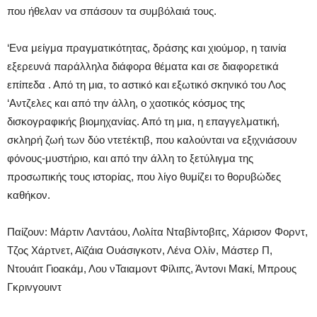
που ήθελαν να σπάσουν τα συμβόλαιά τους.
‘Ενα μείγμα πραγματικότητας, δράσης και χιούμορ, η ταινία
εξερευνά παράλληλα διάφορα θέματα και σε διαφορετικά
επίπεδα . Από τη μια, το αστικό και εξωτικό σκηνικό του Λος
‘Αντζελες και από την άλλη, ο χαοτικός κόσμος της
δισκογραφικής βιομηχανίας. Από τη μια, η επαγγελματική,
σκληρή ζωή των δύο ντετέκτιβ, που καλούνται να εξιχνιάσουν
φόνους-μυστήριο, και από την άλλη το ξετύλιγμα της
προσωπικής τους ιστορίας, που λίγο θυμίζει το θορυβώδες
καθήκον.
Παίζουν: Μάρτιν Λαντάου, Λολίτα Νταβίντοβιτς, Χάρισον Φορντ,
Τζος Χάρτνετ, Αϊζάια Ουάσιγκοτν, Λένα Ολίν, Μάστερ Π,
Ντουάιτ Γιοακάμ, Λου νΤαιαμοντ Φίλιπς, Άντονι Μακί, Μπρους
Γκρινγουιντ