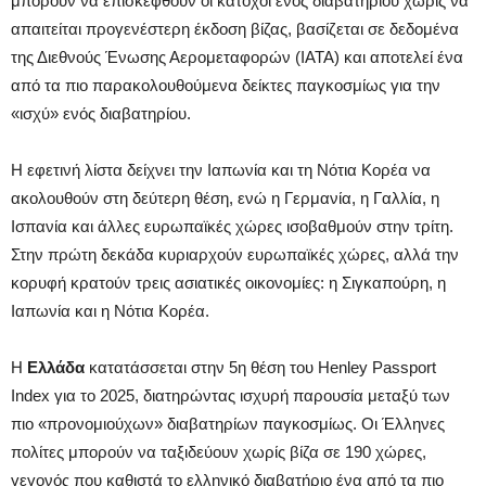
μπορούν να επισκεφθούν οι κάτοχοι ενός διαβατηρίου χωρίς να
απαιτείται προγενέστερη έκδοση βίζας, βασίζεται σε δεδομένα
της Διεθνούς Ένωσης Αερομεταφορών (IATA) και αποτελεί ένα
από τα πιο παρακολουθούμενα δείκτες παγκοσμίως για την
«ισχύ» ενός διαβατηρίου.
Η εφετινή λίστα δείχνει την Ιαπωνία και τη Νότια Κορέα να
ακολουθούν στη δεύτερη θέση, ενώ η Γερμανία, η Γαλλία, η
Ισπανία και άλλες ευρωπαϊκές χώρες ισοβαθμούν στην τρίτη.
Στην πρώτη δεκάδα κυριαρχούν ευρωπαϊκές χώρες, αλλά την
κορυφή κρατούν τρεις ασιατικές οικονομίες: η Σιγκαπούρη, η
Ιαπωνία και η Νότια Κορέα.
Η
Ελλάδα
κατατάσσεται στην 5η θέση του Henley Passport
Index για το 2025, διατηρώντας ισχυρή παρουσία μεταξύ των
πιο «προνομιούχων» διαβατηρίων παγκοσμίως. Οι Έλληνες
πολίτες μπορούν να ταξιδεύουν χωρίς βίζα σε 190 χώρες,
γεγονός που καθιστά το ελληνικό διαβατήριο ένα από τα πιο