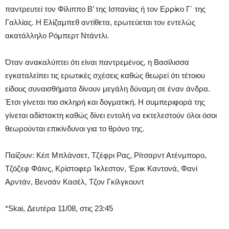
παντρευτεί τον Φίλιππο Β’ της Ισπανίας ή τον Ερρίκο Γ΄ της
Γαλλίας. Η Ελίζαμπεθ αντίθετα, ερωτεύεται τον εντελώς
ακατάλληλο Ρόμπερτ Ντάντλι.
Όταν ανακαλύπτει ότι είναι παντρεμένος, η Βασίλισσα
εγκαταλείπει τις ερωτικές σχέσεις καθώς θεωρεί ότι τέτοιου
είδους συναισθήματα δίνουν μεγάλη δύναμη σε έναν άνδρα.
Έτσι γίνεται πιο σκληρή και δογματική. Η συμπεριφορά της
γίνεται αδίστακτη καθώς δίνει εντολή να εκτελεστούν όλοι όσοι
θεωρούνται επικίνδυνοι για το θρόνο της.
Παίζουν: Κέιτ Μπλάνσετ, Τζέφρι Ρας, Ρίτσαρντ Ατένμπορο,
Τζόζεφ Φάινς, Κρίστοφερ Ίκλεστον, ‘Ερικ Καντονά, Φανί
Αρντάν, Βενσάν Κασέλ, Τζον Γκίλγκουντ
*Skai, Δευτέρα 11/08, στις 23:45