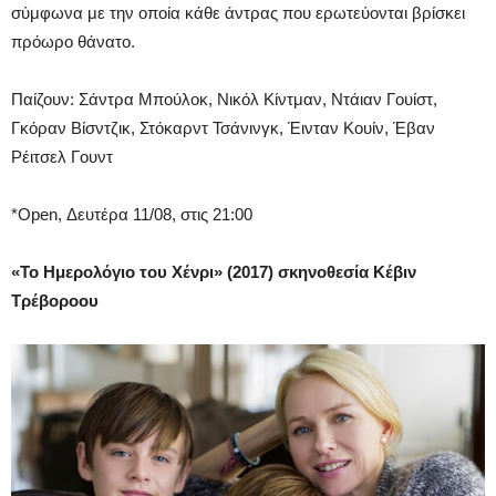
σύμφωνα με την οποία κάθε άντρας που ερωτεύονται βρίσκει
πρόωρο θάνατο.
Παίζουν: Σάντρα Μπούλοκ, Νικόλ Κίντμαν, Ντάιαν Γουίστ,
Γκόραν Βίσντζικ, Στόκαρντ Τσάνινγκ, Έινταν Κουίν, Έβαν
Ρέιτσελ Γουντ
*Open, Δευτέρα 11/08, στις 21:00
«Το Ημερολόγιο του Χένρι» (2017) σκηνοθεσία Κέβιν
Τρέβοροου