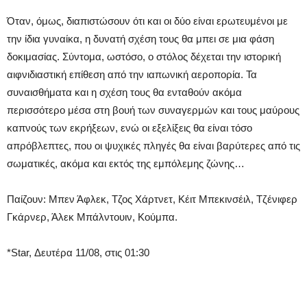
Όταν, όμως, διαπιστώσουν ότι και οι δύο είναι ερωτευμένοι με
την ίδια γυναίκα, η δυνατή σχέση τους θα μπει σε μια φάση
δοκιμασίας. Σύντομα, ωστόσο, ο στόλος δέχεται την ιστορική
αιφνιδιαστική επίθεση από την ιαπωνική αεροπορία. Τα
συναισθήματα και η σχέση τους θα ενταθούν ακόμα
περισσότερο μέσα στη βουή των συναγερμών και τους μαύρους
καπνούς των εκρήξεων, ενώ οι εξελίξεις θα είναι τόσο
απρόβλεπτες, που οι ψυχικές πληγές θα είναι βαρύτερες από τις
σωματικές, ακόμα και εκτός της εμπόλεμης ζώνης…
Παίζουν: Μπεν Άφλεκ, Τζος Χάρτνετ, Κέιτ Μπεκινσέιλ, Τζένιφερ
Γκάρνερ, Άλεκ Μπάλντουιν, Κούμπα.
*Star, Δευτέρα 11/08, στις 01:30