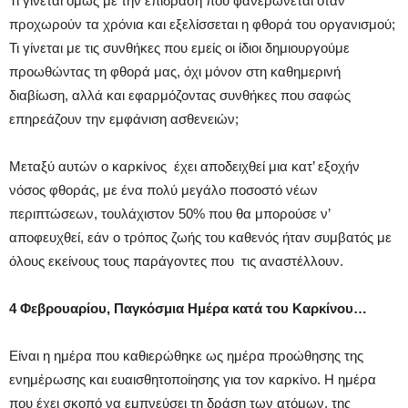
Τι γίνεται όμως με την επίδραση που φανερώνεται όταν
προχωρούν τα χρόνια και εξελίσσεται η φθορά του οργανισμού;
Τι γίνεται με τις συνθήκες που εμείς οι ίδιοι δημιουργούμε
προωθώντας τη φθορά μας, όχι μόνον στη καθημερινή
διαβίωση, αλλά και εφαρμόζοντας συνθήκες που σαφώς
επηρεάζουν την εμφάνιση ασθενειών;
Μεταξύ αυτών ο καρκίνος έχει αποδειχθεί μια κατ’ εξοχήν
νόσος φθοράς, με ένα πολύ μεγάλο ποσοστό νέων
περιπτώσεων, τουλάχιστον 50% που θα μπορούσε ν’
αποφευχθεί, εάν ο τρόπος ζωής του καθενός ήταν συμβατός με
όλους εκείνους τους παράγοντες που τις αναστέλλουν.
4 Φεβρουαρίου, Παγκόσμια Ημέρα κατά του Καρκίνου…
Είναι η ημέρα που καθιερώθηκε ως ημέρα προώθησης της
ενημέρωσης και ευαισθητοποίησης για τον καρκίνο. Η ημέρα
που έχει σκοπό να εμπνεύσει τη δράση των ατόμων, της