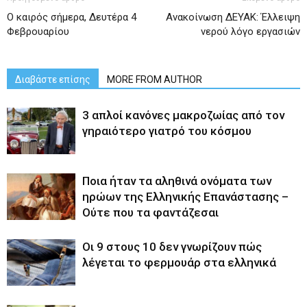
Ο καιρός σήμερα, Δευτέρα 4
Ανακοίνωση ΔΕΥΑΚ: Έλλειψη
Φεβρουαρίου
νερού λόγο εργασιών
Διαβάστε επίσης
MORE FROM AUTHOR
3 απλοί κανόνες μακροζωίας από τον
γηραιότερο γιατρό του κόσμου
Ποια ήταν τα αληθινά ονόματα των
ηρώων της Ελληνικής Επανάστασης –
Ούτε που τα φαντάζεσαι
Οι 9 στους 10 δεν γνωρίζουν πώς
λέγεται το φερμουάρ στα ελληνικά