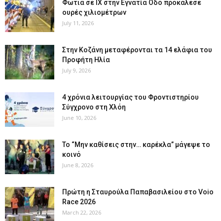
Φωτιά σε ΙΧ στην Εγνατία Οδό προκάλεσε
ουρές χιλιομέτρων
July 11, 2026
Στην Κοζάνη μεταφέρονται τα 14 ελάφια του
Προφήτη Ηλία
July 9, 2026
4 χρόνια λειτουργίας του Φροντιστηρίου
Σύγχρονο στη Χλόη
June 10, 2026
Το “Μην καθίσεις στην… καρέκλα” μάγεψε το
κοινό
June 8, 2026
Πρώτη η Σταυρούλα Παπαβασιλείου στο Voio
Race 2026
March 22, 2026