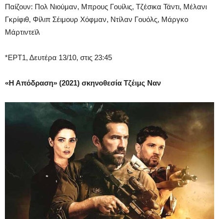
Παίζουν: Πολ Νιούμαν, Μπρους Γουίλις, Τζέσικα Τάντι, Μέλανι
Γκρίφιθ, Φίλιπ Σέιμουρ Χόφμαν, Ντίλαν Γουόλς, Μάργκο
Μάρτιντεϊλ
*ΕΡΤ1, Δευτέρα 13/10, στις 23:45
«Η Απόδραση» (2021) σκηνοθεσία Τζέιμς Ναν