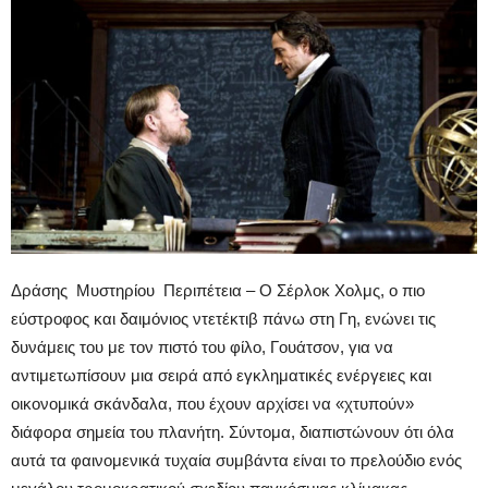
Δράσης Μυστηρίου Περιπέτεια – Ο Σέρλοκ Χολμς, ο πιο
εύστροφος και δαιμόνιος ντετέκτιβ πάνω στη Γη, ενώνει τις
δυνάμεις του με τον πιστό του φίλο, Γουάτσον, για να
αντιμετωπίσουν μια σειρά από εγκληματικές ενέργειες και
οικονομικά σκάνδαλα, που έχουν αρχίσει να «χτυπούν»
διάφορα σημεία του πλανήτη. Σύντομα, διαπιστώνουν ότι όλα
αυτά τα φαινομενικά τυχαία συμβάντα είναι το πρελούδιο ενός