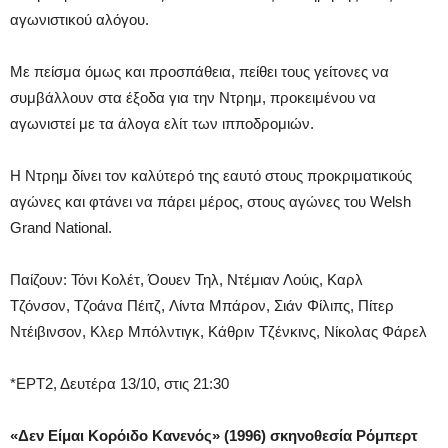
αγωνιστικού αλόγου.
Με πείσμα όμως και προσπάθεια, πείθει τους γείτονες να
συμβάλλουν στα έξοδα για την Ντρημ, προκειμένου να
αγωνιστεί με τα άλογα ελίτ των ιπποδρομιών.
Η Ντρημ δίνει τον καλύτερό της εαυτό στους προκριματικούς
αγώνες και φτάνει να πάρει μέρος, στους αγώνες του Welsh
Grand National.
Παίζουν: Τόνι Κολέτ, Όουεν Τηλ, Ντέμιαν Λούις, Καρλ
Τζόνσον, Τζοάνα Πέιτζ, Λίντα Μπάρον, Σιάν Φίλιπς, Πίτερ
Ντέιβινσον, Κλερ Μπόλντιγκ, Κάθριν Τζένκινς, Νίκολας Φάρελ
*ΕΡΤ2, Δευτέρα 13/10, στις 21:30
«Δεν Eίμαι Kορόιδο Kανενός» (1996) σκηνοθεσία Ρόμπερτ