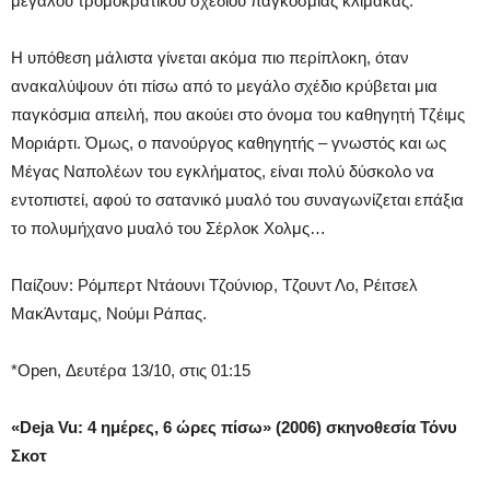
μεγάλου τρομοκρατικού σχεδίου παγκόσμιας κλίμακας.
Η υπόθεση μάλιστα γίνεται ακόμα πιο περίπλοκη, όταν
ανακαλύψουν ότι πίσω από το μεγάλο σχέδιο κρύβεται μια
παγκόσμια απειλή, που ακούει στο όνομα του καθηγητή Τζέιμς
Μοριάρτι. Όμως, ο πανούργος καθηγητής – γνωστός και ως
Μέγας Ναπολέων του εγκλήματος, είναι πολύ δύσκολο να
εντοπιστεί, αφού το σατανικό μυαλό του συναγωνίζεται επάξια
το πολυμήχανο μυαλό του Σέρλοκ Χολμς…
Παίζουν: Ρόμπερτ Ντάουνι Τζούνιορ, Τζουντ Λο, Ρέιτσελ
ΜακΆνταμς, Νούμι Ράπας.
*Open, Δευτέρα 13/10, στις 01:15
«
Deja Vu: 4 ημέρες, 6 ώρες πίσω
» (2006) σκηνοθεσία Τόνυ
Σκοτ