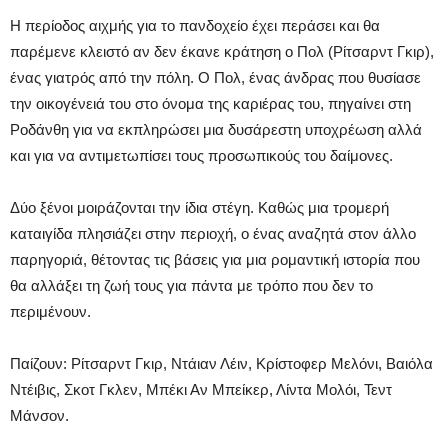
Η περίοδος αιχμής για το πανδοχείο έχει περάσει και θα
παρέμενε κλειστό αν δεν έκανε κράτηση ο Πολ (Ρίτσαρντ Γκιρ),
ένας γιατρός από την πόλη. Ο Πολ, ένας άνδρας που θυσίασε
την οικογένειά του στο όνομα της καριέρας του, πηγαίνει στη
Ροδάνθη για να εκπληρώσει μια δυσάρεστη υποχρέωση αλλά
και για να αντιμετωπίσει τους προσωπικούς του δαίμονες.
Δύο ξένοι μοιράζονται την ίδια στέγη. Καθώς μια τρομερή
καταιγίδα πλησιάζει στην περιοχή, ο ένας αναζητά στον άλλο
παρηγοριά, θέτοντας τις βάσεις για μια ρομαντική ιστορία που
θα αλλάξει τη ζωή τους για πάντα με τρόπο που δεν το
περιμένουν.
Παίζουν: Ρίτσαρντ Γκιρ, Ντάιαν Λέιν, Κρίστοφερ Μελόνι, Βαιόλα
Ντέιβις, Σκοτ Γκλεν, Μπέκι Αν Μπείκερ, Λίντα Μολόι, Τεντ
Μάνσον.