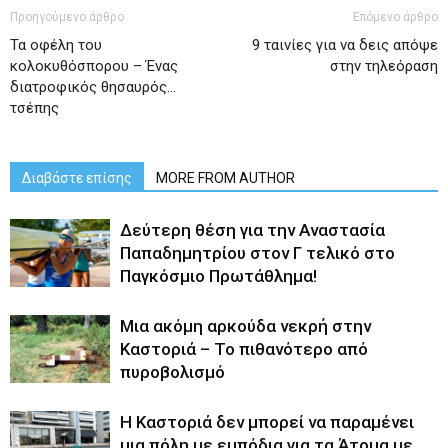
Προηγούμενο άρθρο
Επόμενο άρθρο
Τα οφέλη του
9 ταινίες για να δεις απόψε
κολοκυθόσπορου – Ένας
στην τηλεόραση
διατροφικός θησαυρός…
τσέπης
Διαβάστε επίσης
MORE FROM AUTHOR
Δεύτερη θέση για την Αναστασία
Παπαδημητρίου στον Γ τελικό στο
Παγκόσμιο Πρωτάθλημα!
Μια ακόμη αρκούδα νεκρή στην
Καστοριά – Το πιθανότερο από
πυροβολισμό
Η Καστοριά δεν μπορεί να παραμένει
μια πόλη με εμπόδια για τα Άτομα με