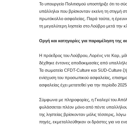
Το υπουργείο Πολιτισμού υποστήριξε ότι το σύ
υπάλληλοι που βρίσκονταν εκείνη τη στιγμή 
πρωτόκολλο ασφαλείας. Παρά ταύτα, η έρευνα
τη μεγαλύτερη ληστεία στο Λούβρο μετά την κ
Οργή και κατηγορίες για παραμέληση της α
Η πρόεδρος του Λούβρου, Λορένς ντε Καρ, μί
δέχθηκε έντονες αποδοκιμασίες από υπαλλήλο
Τα σωματεία CFDT-Culture και SUD-Culture ζ
ενίσχυση του προσωπικού ασφαλείας, επισημα
ασφαλείας έχει μετατεθεί για την περίοδο 2025
Σύμφωνα με πληροφορίες, η Γκαλερί του Απόλ
φυλάσσεται πλέον μόνο από πέντε υπαλλήλους
της ληστείας βρίσκονταν μόλις τέσσερις, λόγ
πηγές, εκμεταλλεύθηκαν οι δράστες για να εν