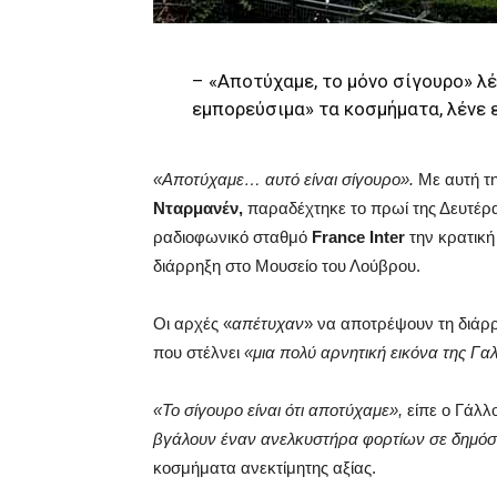
– «Αποτύχαμε, το μόνο σίγουρο» λέ
εμπορεύσιμα» τα κοσμήματα, λένε ε
«Αποτύχαμε… αυτό είναι σίγουρο».
Με αυτή τη
Νταρμανέν,
παραδέχτηκε το πρωί της Δευτέρ
ραδιοφωνικό σταθμό
France Inter
την κρατική
διάρρηξη στο Μουσείο του Λούβρου.
Οι αρχές «
απέτυχαν
» να αποτρέψουν τη διάρ
που στέλνει
«μια πολύ αρνητική εικόνα της Γα
«Το σίγουρο είναι ότι αποτύχαμε»,
είπε ο Γάλλ
βγάλουν έναν ανελκυστήρα φορτίων σε δημόσ
κοσμήματα ανεκτίμητης αξίας.