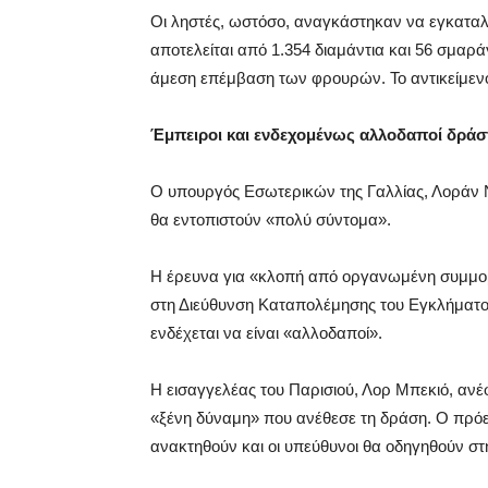
Οι ληστές, ωστόσο, αναγκάστηκαν να εγκαταλ
αποτελείται από 1.354 διαμάντια και 56 σμαρά
άμεση επέμβαση των φρουρών. Το αντικείμενο
Έμπειροι και ενδεχομένως αλλοδαποί δράσ
Ο υπουργός Εσωτερικών της Γαλλίας, Λοράν Νο
θα εντοπιστούν «πολύ σύντομα».
Η έρευνα για «κλοπή από οργανωμένη συμμορ
στη Διεύθυνση Καταπολέμησης του Εγκλήματος
ενδέχεται να είναι «αλλοδαποί».
Η εισαγγελέας του Παρισιού, Λορ Μπεκιό, ανέφ
«ξένη δύναμη» που ανέθεσε τη δράση. Ο πρό
ανακτηθούν και οι υπεύθυνοι θα οδηγηθούν στ