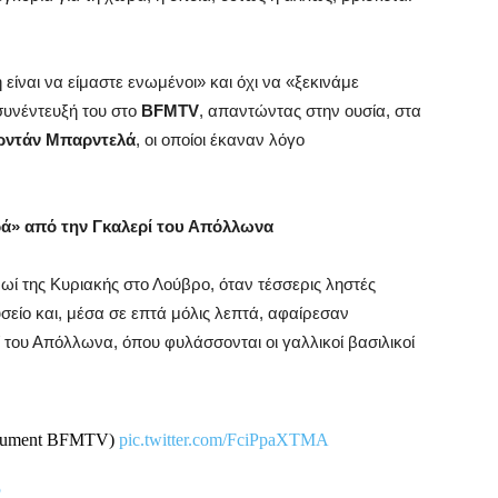
ίναι να είμαστε ενωμένοι» και όχι να «ξεκινάμε
συνέντευξή του στο
BFMTV
, απαντώντας στην ουσία, στα
ρντάν Μπαρντελά
, οι οποίοι έκαναν λόγο
ρά» από την Γκαλερί του Απόλλωνα
ί της Κυριακής στο Λούβρο, όταν τέσσερις ληστές
ίο και, μέσα σε επτά μόλις λεπτά, αφαίρεσαν
 του Απόλλωνα, όπου φυλάσσονται οι γαλλικοί βασιλικοί
document BFMTV)
pic.twitter.com/FciPpaXTMA
5