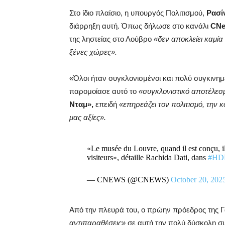
Στο ίδιο πλαίσιο, η υπουργός Πολιτισμού,
Ρασί
διάρρηξη αυτή. Όπως δήλωσε στο κανάλι
CN
της ληστείας στο Λούβρο
«δεν αποκλείει καμί
ξένες χώρες».
«Όλοι ήταν συγκλονισμένοι και πολύ συγκινημ
παρομοίασε αυτό το
«συγκλονιστικό αποτέλεσ
Νταμ»,
επειδή
«επηρεάζει τον πολιτισμό, την κ
μας αξίες».
«Le musée du Louvre, quand il est conçu, il
visiteurs», détaille Rachida Dati, dans
#HD
— CNEWS (@CNEWS)
October 20, 202
Από την πλευρά του, ο πρώην πρόεδρος της Γ
αντιπαραθέσεις»
σε αυτή την πολύ δύσκολη συ