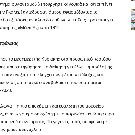
στημα συναγερμού λειτούργησε κανονικά και ότι οι πέντε
στην Γκαλερί αντέδρασαν άμεσα εφαρμόζοντας το
 θα εξετάσει την αλυσίδα ευθυνών, καθώς πρόκειται για
λοπή της «Μόνα Λίζα» το 1911.
σφάλειας
λησε το μεσημέρι της Κυριακής στο προσωπικό, ωστόσο
υς που κατηγόρησαν τη διοίκηση για έλλειψη πρόληψης.
ήτησαν ανεξάρτητο έλεγχο των μέτρων φύλαξης και
ίνοντας ότι το σχέδιο αναβάθμισης του συστήματος
-2029.
λωνα – η πιο επισκέψιμη και ευάλωτη του μουσείου –
, έναν λιγότερο σε σχέση με το παρελθόν, ενώ την ώρα
ω πρωινού διαλείμματος. Το γεγονός αυτό, σύμφωνα με
εργήσουν ανενόχλητοι.