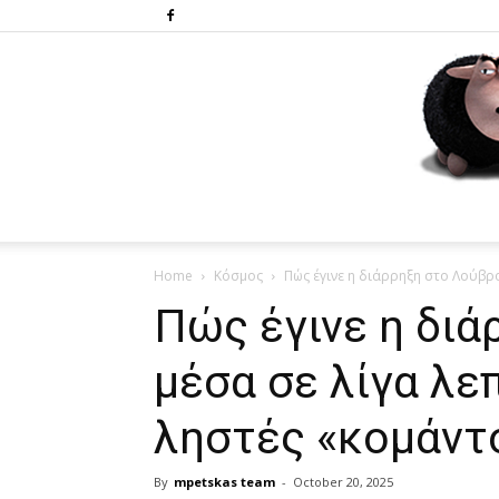
Home
Κόσμος
Πώς έγινε η διάρρηξη στο Λούβρο 
Πώς έγινε η δι
μέσα σε λίγα λε
ληστές «κομάντ
By
mpetskas team
-
October 20, 2025