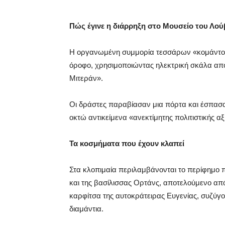
Πώς έγινε η διάρρηξη στο Μουσείο του Λο
Η οργανωμένη συμμορία τεσσάρων «κομάντο»
όροφο, χρησιμοποιώντας ηλεκτρική σκάλα απ
Μιτεράν».
Οι δράστες παραβίασαν μια πόρτα και έσπασ
οκτώ αντικείμενα «ανεκτίμητης πολιτιστικής α
Τα κοσμήματα που έχουν κλαπεί
Στα κλοπιμαία περιλαμβάνονται το περίφημο π
και της βασίλισσας Ορτάνς, αποτελούμενο από 
καρφίτσα της αυτοκράτειρας Ευγενίας, συζύγο
διαμάντια.