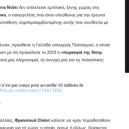
ντα Ντάτι
δεν απέκλεισε εμπλοκή, ξένης χώρας στη
ews
, ο εισαγγελέας που είναι υπεύθυνος για την έρευνα
α υπόθεση, συμπεριλαμβανομένης αυτής που συνδέεται με
ένοι», πρόσθεσε η Γαλλίδα υπουργός Πολιτισμού, η οποία
μα»
με ότι προκάλεσε το 2019 η
«πυρκαγιά της Νοτρ
οινή μας κληρονομιά, τη συνοχή μας και τις πολιτιστικές
 n’est pas conçu pour accueillir 10 millions de
Pros
pic.twitter.com/u73XhT3P4Z
5
αλλίας,
Φρανσουά Ολάντ
κάλεσε να
«μην πυροδοτηθούν
γκυρία για τη χώρα, η οποία, ούτως ή άλλως, βρίσκεται