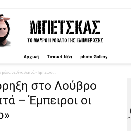
Αρχική
Τοπικά Νέα
photo Gallery
Μπέτσκας
μέσα σε λίγα λεπτά – Έμπειροι...
άρρηξη στο Λούβρο
πτά – Έμπειροι οι
ο»