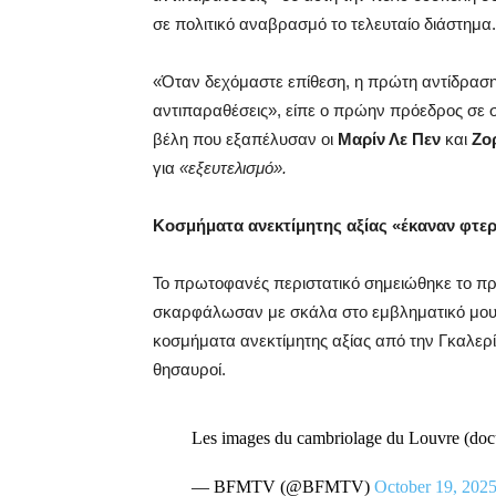
σε πολιτικό αναβρασμό το τελευταίο διάστημα.
«Όταν δεχόμαστε επίθεση, η πρώτη αντίδραση ε
αντιπαραθέσεις», είπε ο πρώην πρόεδρος σε 
βέλη που εξαπέλυσαν οι
Μαρίν Λε Πεν
και
Ζο
για
«εξευτελισμό».
Κοσμήματα ανεκτίμητης αξίας «έκαναν φτε
Το πρωτοφανές περιστατικό σημειώθηκε το πρω
σκαρφάλωσαν με σκάλα στο εμβληματικό μουσε
κοσμήματα ανεκτίμητης αξίας από την Γκαλερί
θησαυροί.
Les images du cambriolage du Louvre (
— BFMTV (@BFMTV)
October 19, 202