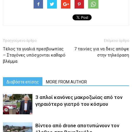
Προηγούμενο άρθρο
Επόμενο άρθρο
Τέλος τα γυαλιά πρεσβυωπίας
7 ταινίες για να δεις απόψε
– Σταγόνες υπόσχονται καθαρό
στην τηλεόραση
βλέμμα
Διαβάστε επίσης
MORE FROM AUTHOR
3 απλοί κανόνες μακροζωίας από τον
γηραιότερο γιατρό του κόσμου
Βίντεο από drone αποτυπώνουν τον