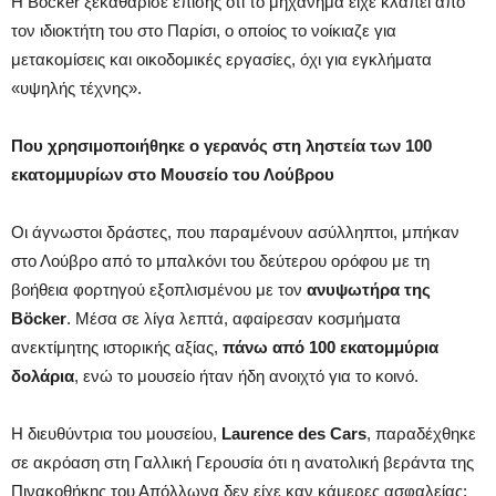
Η Böcker ξεκαθάρισε επίσης ότι το μηχάνημα είχε κλαπεί από
τον ιδιοκτήτη του στο Παρίσι, ο οποίος το νοίκιαζε για
μετακομίσεις και οικοδομικές εργασίες, όχι για εγκλήματα
«υψηλής τέχνης».
Που χρησιμοποιήθηκε ο γερανός στη ληστεία των 100
εκατομμυρίων στο Μουσείο του Λούβρου
Οι άγνωστοι δράστες, που παραμένουν ασύλληπτοι, μπήκαν
στο Λούβρο από το μπαλκόνι του δεύτερου ορόφου με τη
βοήθεια φορτηγού εξοπλισμένου με τον
ανυψωτήρα της
Böcker
. Μέσα σε λίγα λεπτά, αφαίρεσαν κοσμήματα
ανεκτίμητης ιστορικής αξίας,
πάνω από 100 εκατομμύρια
δολάρια
, ενώ το μουσείο ήταν ήδη ανοιχτό για το κοινό.
Η διευθύντρια του μουσείου,
Laurence des Cars
, παραδέχθηκε
σε ακρόαση στη Γαλλική Γερουσία ότι η ανατολική βεράντα της
Πινακοθήκης του Απόλλωνα δεν είχε καν κάμερες ασφαλείας: