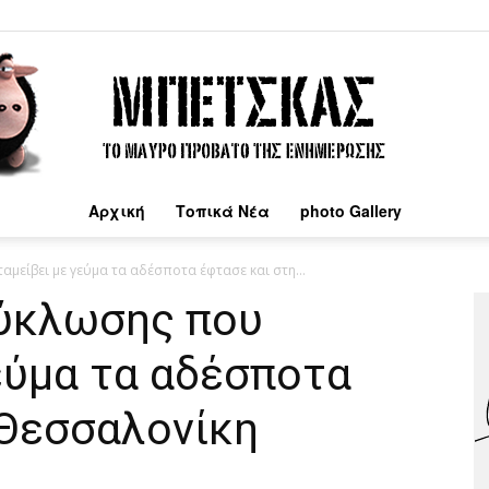
Αρχική
Τοπικά Νέα
photo Gallery
Μπέτσκας
μείβει με γεύμα τα αδέσποτα έφτασε και στη...
ύκλωσης που
εύμα τα αδέσποτα
 Θεσσαλονίκη