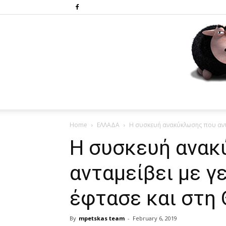
Home
ΕΛΛΑΔΑ
Η συσκευή ανακύκλωσης που αντα
Η συσκευή ανακ
ανταμείβει με γ
έφτασε και στη
By
mpetskas team
-
February 6, 2019