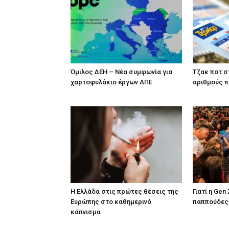
Όμιλος ΔΕΗ – Νέα συμφωνία για
Tζακ ποτ σ
χαρτοφυλάκιο έργων ΑΠΕ
αριθμούς 
Η Ελλάδα στις πρώτες θέσεις της
Γιατί η Gen
Ευρώπης στο καθημερινό
παππούδες 
κάπνισμα