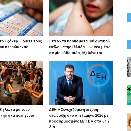
το Τζόκερ – Δείτε τους
Στα 65 τα κρούσματα Ιού Δυτικού
που κληρώθηκαν
Νείλου στην Ελλάδα – 23 νέα μέσα
σε μία εβδομάδα, έξι θάνατοι
 Z γλεντά με τους
ΔΕΗ – Συνεχιζόμενη ισχυρή
της στα πανηγύρια;
ανάπτυξη στο α΄ εξάμηνο 2026 με
προσαρμοσμένο EBITDA στα €1,2
δισ