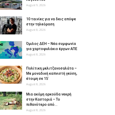
August 9, 2026
10 ταινίες για να δεις απόψε
στην τηλεόραση
August 8, 2026
Όμιλος ΔΕΗ – Νέα συμφωνία
για χαρτοφυλάκιο έργων ΑΠΕ
August 8, 2026
Πολίτικη μελιτζανοσαλάτα –
Με μοναδική καπνιστή γεύση,
έτοιμη σε 15΄
August 8, 2026
Μια ακόμη αρκούδα νεκρή
στην Καστοριά – Το
πιθανότερο από...
August 8, 2026