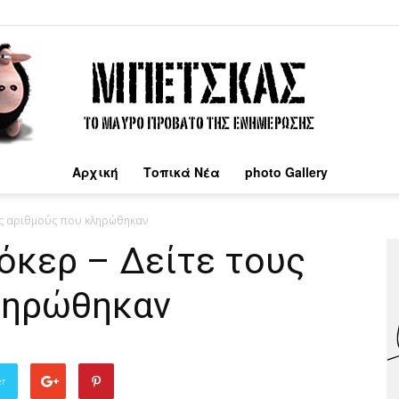
Αρχική
Τοπικά Νέα
photo Gallery
Μπέτσκας
υς αριθμούς που κληρώθηκαν
όκερ – Δείτε τους
ληρώθηκαν
er