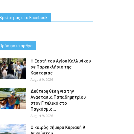
Βρείτε μας στο Facebook
Πρόσφατα άρθρα
H Εορτή του Αγίου Καλλινίκου
σε Παρεκκλήσιο της
Καστοριάς
August 9, 2026
Δεύτερη θέση για την
Αναστασία Παπαδημητρίου
στον Γ τελικό στο
Παγκόσμιο...
August 9, 2026
Ο καιρός σήμερα Κυριακή 9
Αυγούστου