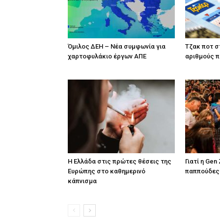
Όμιλος ΔΕΗ – Νέα συμφωνία για
Tζακ ποτ σ
χαρτοφυλάκιο έργων ΑΠΕ
αριθμούς 
Η Ελλάδα στις πρώτες θέσεις της
Γιατί η Gen
Ευρώπης στο καθημερινό
παππούδες 
κάπνισμα