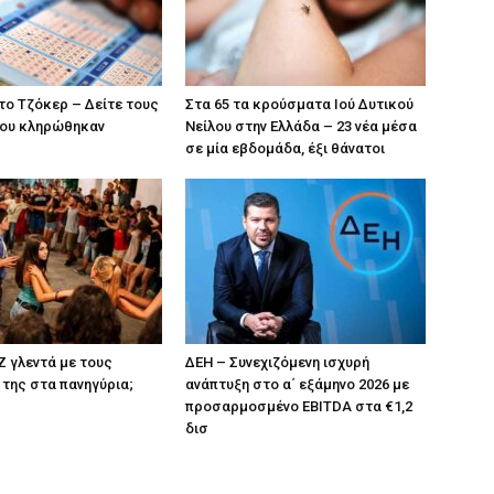
το Τζόκερ – Δείτε τους
Στα 65 τα κρούσματα Ιού Δυτικού
που κληρώθηκαν
Νείλου στην Ελλάδα – 23 νέα μέσα
σε μία εβδομάδα, έξι θάνατοι
 Z γλεντά με τους
ΔΕΗ – Συνεχιζόμενη ισχυρή
της στα πανηγύρια;
ανάπτυξη στο α΄ εξάμηνο 2026 με
προσαρμοσμένο EBITDA στα €1,2
δισ