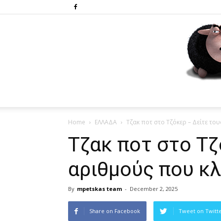
Home
ΕΛΛΑΔΑ
Tζακ ποτ στο Τζόκερ – Δείτε το
Tζακ ποτ στο Τζ
αριθμούς που κ
By
mpetskas team
-
December 2, 2025
Share on Facebook
Tweet on Twitt