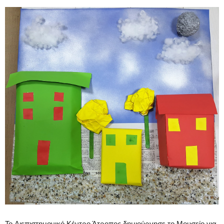
Το Διεπιστημονικό Κέντρο Άτροπος δημιούργησε το Μουσείο για