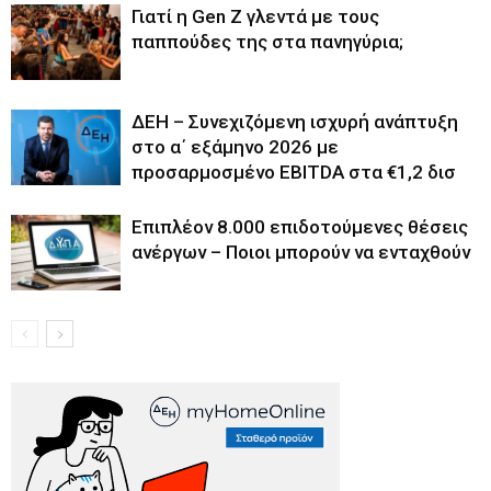
Γιατί η Gen Z γλεντά με τους
παππούδες της στα πανηγύρια;
ΔΕΗ – Συνεχιζόμενη ισχυρή ανάπτυξη
στο α΄ εξάμηνο 2026 με
προσαρμοσμένο EBITDA στα €1,2 δισ
Επιπλέον 8.000 επιδοτούμενες θέσεις
ανέργων – Ποιοι μπορούν να ενταχθούν