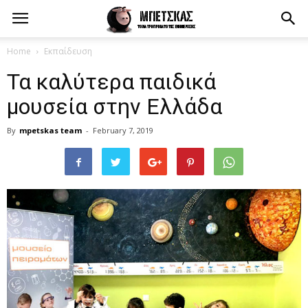
Home
Εκπαίδευση
Τα καλύτερα παιδικά
μουσεία στην Ελλάδα
By
mpetskas team
-
February 7, 2019