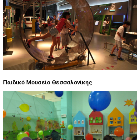
Παιδικό Μουσείο Θεσσαλονίκης