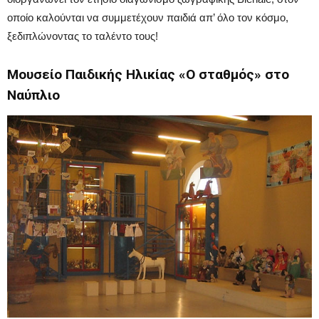
οποίο καλούνται να συμμετέχουν παιδιά απ’ όλο τον κόσμο,
ξεδιπλώνοντας το ταλέντο τους!
Μουσείο Παιδικής Ηλικίας «Ο σταθμός» στο
Ναύπλιο