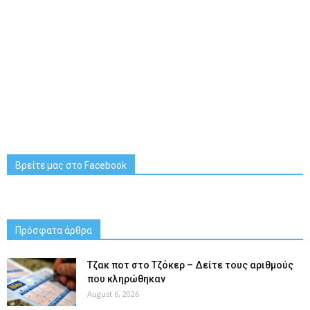
Βρείτε μας στο Facebook
Πρόσφατα άρθρα
Tζακ ποτ στο Τζόκερ – Δείτε τους αριθμούς
που κληρώθηκαν
August 6, 2026