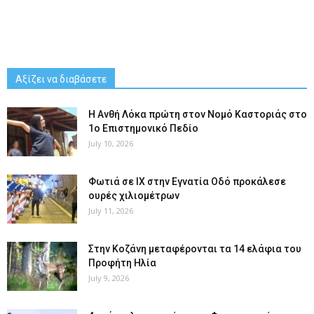
Αξίζει να διαβάσετε
Η Ανθή Λόκα πρώτη στον Νομό Καστοριάς στο
1ο Επιστημονικό Πεδίο
July 10, 2026
Φωτιά σε ΙΧ στην Εγνατία Οδό προκάλεσε
ουρές χιλιομέτρων
July 11, 2026
Στην Κοζάνη μεταφέρονται τα 14 ελάφια του
Προφήτη Ηλία
July 9, 2026