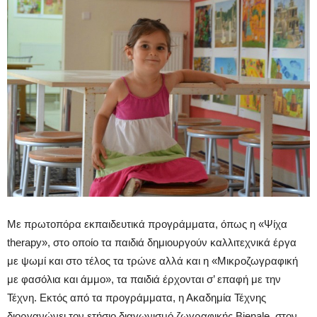
Με πρωτοπόρα εκπαιδευτικά προγράμματα, όπως η «Ψίχα
therapy», στο οποίο τα παιδιά δημιουργούν καλλιτεχνικά έργα
με ψωμί και στο τέλος τα τρώνε αλλά και η «Μικροζωγραφική
με φασόλια και άμμο», τα παιδιά έρχονται σ’ επαφή με την
Τέχνη. Εκτός από τα προγράμματα, η Ακαδημία Τέχνης
διοργανώνει τον ετήσιο διαγωνισμό ζωγραφικής Bienale, στον