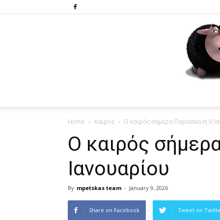
Home
Καιρός
Ο καιρός σήμερα Παρασκευή 9 Ι
Ο καιρός σήμερ
Ιανουαρίου
By
mpetskas team
-
January 9, 2026
Share on Facebook
Tweet on Twitt