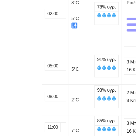
8
°C
Ριπέ
78%
υγρ.
02:00
5°C
91%
υγρ.
3 Μ
05:00
5
°C
16 
93%
υγρ.
2 Μ
08:00
2
°C
9 K
85%
υγρ.
3 Μ
11:00
7
°C
16 