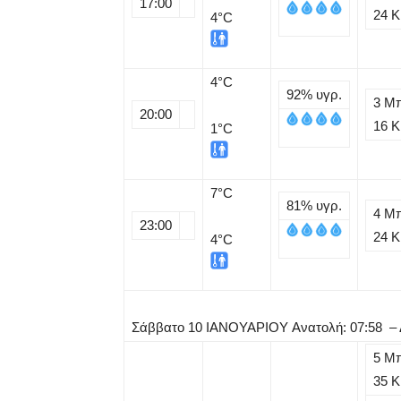
17:00
24 
4°C
4
°C
92%
υγρ.
3 Μ
20:00
16 
1°C
7
°C
81%
υγρ.
4 Μ
23:00
24 
4°C
Σάββατο
10
ΙΑΝΟΥΑΡΙΟΥ
Ανατολή: 07:58 –
5 Μ
35 