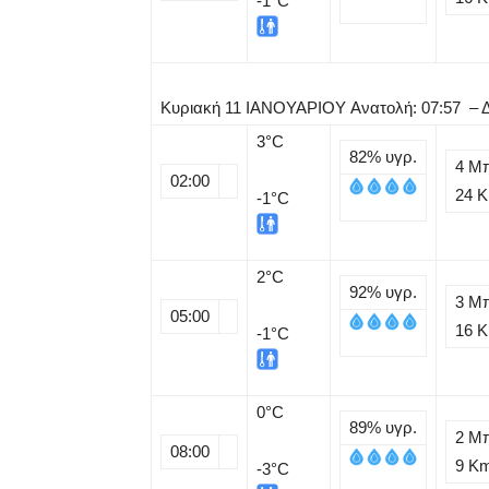
-1°C
Κυριακή
11
ΙΑΝΟΥΑΡΙΟΥ
Ανατολή: 07:57 – 
3
°C
82%
υγρ.
4 Μ
02:00
24 
-1°C
2
°C
92%
υγρ.
3 Μ
05:00
16 
-1°C
0
°C
89%
υγρ.
2 Μ
08:00
9 K
-3°C