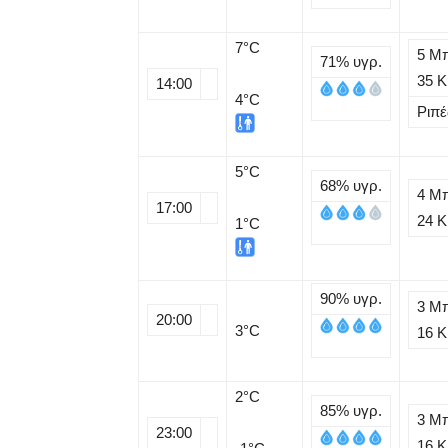
7
°C
5 Μ
71%
υγρ.
35 
14:00
4°C
Ριπέ
5
°C
68%
υγρ.
4 Μ
17:00
24 
1°C
90%
υγρ.
3 Μ
20:00
3
°C
16 
2
°C
85%
υγρ.
3 Μ
23:00
16 