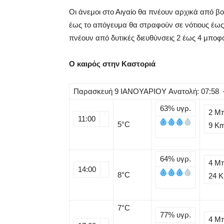
Οι άνεμοι στο Αιγαίο θα πνέουν αρχικά από β
έως το απόγευμα θα στραφούν σε νότιους έως ν
πνέουν από δυτικές διευθύνσεις 2 έως 4 μποφ
Ο καιρός στην Καστοριά
Παρασκευή
9
ΙΑΝΟΥΑΡΙΟΥ
Ανατολή: 07:58 
63%
υγρ.
2 Μ
11:00
5
°C
9 K
64%
υγρ.
4 Μ
14:00
8
°C
24 
7
°C
77%
υγρ.
4 Μ