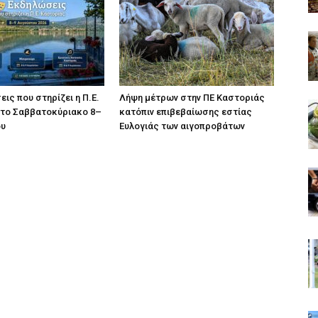
ις που στηρίζει η Π.Ε.
Λήψη μέτρων στην ΠΕ Καστοριάς
 το Σαββατοκύριακο 8–
κατόπιν επιβεβαίωσης εστίας
ου
Ευλογιάς των αιγοπροβάτων