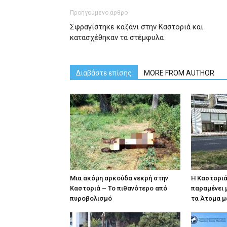
Προηγούμενο άρθρο
Σφραγίστηκε καζάνι στην Καστοριά και
κατασχέθηκαν τα στέμφυλα
Διαβάστε επίσης
MORE FROM AUTHOR
Μια ακόμη αρκούδα νεκρή στην
Η Καστοριά
Καστοριά – Το πιθανότερο από
παραμένει 
πυροβολισμό
τα Άτομα μ