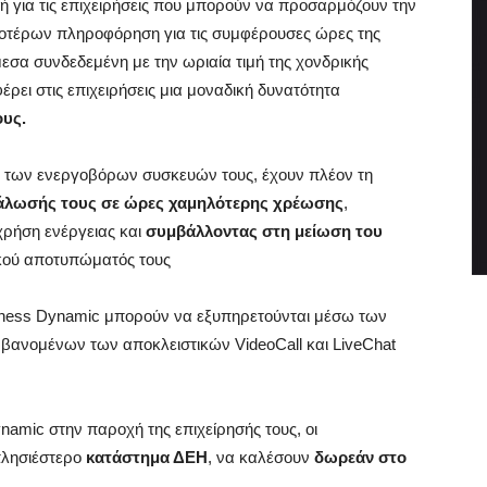
 ή για τις επιχειρήσεις που μπορούν να προσαρμόζουν την
οτέρων πληροφόρηση για τις συμφέρουσες ώρες της
εσα συνδεδεμένη με την ωριαία τιμή της χονδρικής
ρει στις επιχειρήσεις μια μοναδική δυνατότητα
ους.
ία των ενεργοβόρων συσκευών τους, έχουν πλέον τη
νάλωσής τους σε ώρες χαμηλότερης χρέωσης
,
 χρήση ενέργειας και
συμβάλλοντας στη μείωση του
ακού αποτυπώματός τους
siness Dynamic μπορούν να εξυπηρετούνται μέσω των
βανομένων των αποκλειστικών VideoCall και LiveChat
amic στην παροχή της επιχείρησής τους, οι
πλησιέστερο
κατάστημα ΔΕΗ
, να καλέσουν
δωρεάν στο