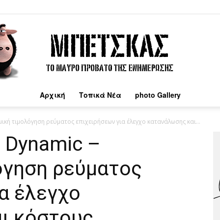
Αρχική
Τοπικά Νέα
photo Gallery
Μπέτσκας
ική τιμολόγηση ρεύματος επιχειρήσεων για έλεγχο κατανάλωσης και...
 Dynamic –
όγηση ρεύματος
α έλεγχο
ι κόστους