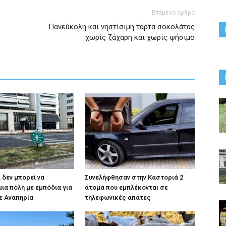
Επόμενο άρθρο
Πανεύκολη και νηστίσιμη τάρτα σοκολάτας
χωρίς ζάχαρη και χωρίς ψήσιμο
 δεν μπορεί να
Συνελήφθησαν στην Καστοριά 2
μια πόλη με εμπόδια για
άτομα που εμπλέκονται σε
ε Αναπηρία
τηλεφωνικές απάτες