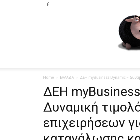
Home
ΕΛΛΑΔΑ
ΔΕΗ myBusiness Dynamic – Δυναμ
ΔΕΗ myBusiness
Δυναμική τιμολ
επιχειρήσεων γι
κατανάλωσης κα