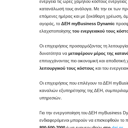
ενέργεια τις ώρες χαμηλού κόστους ενέργειας
κατανάλωσή τους ανάλογα. Με την εκ των πρ
επόμενες ημέρας και με ξεκάθαρη χρέωση, άμ
αγοράς, το
ΔΕΗ
myBusiness
Dynamic
προσφέ
ελαχιστοποίησης
του ενεργειακού τους κόστ
Οι επιχειρήσεις προσαρμόζοντας τη λειτουργ
δυνατότητα να
μεταφέρουν μέρος της κατα
επιτυγχάνοντας πιο οικονομική και αποδοτική
λειτουργικού τους κόστους
και του ενεργει
Οι επιχειρήσεις που επιλέγουν το ΔΕΗ myBu
καναλιών εξυπηρέτησης της ΔΕΗ, συμπεριλαμ
υπηρεσιών.
Για την ενεργοποίηση του ΔΕΗ myBusiness Dyn
ενδιαφερόμενοι μπορούν να επισκεφθούν το 
800-500-7000
ή να ενημερωθούν
στο
dei
.
gr
.