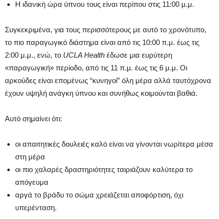
Η ιδανική ώρα ύπνου τους είναι περίπου στις 11:00 μ.μ.
Συγκεκριμένα, για τους περισσότερους με αυτό το χρονότυπο,
το πιο παραγωγικό διάστημα είναι από τις 10:00 π.μ. έως τις
2:00 μ.μ., ενώ, το
UCLA Health
έδωσε μια ευρύτερη
«παραγωγική» περίοδο, από τις 11 π.μ. έως τις 6 μ.μ. Οι
αρκούδες είναι επομένως “κυνηγοί” όλη μέρα αλλά ταυτόχρονα
έχουν υψηλή ανάγκη ύπνου και συνήθως κοιμούνται βαθιά.
Αυτό σημαίνει ότι:
οι απαιτητικές δουλειές καλό είναι να γίνονται νωρίτερα μέσα
στη μέρα
οι πιο χαλαρές δραστηριότητες ταιριάζουν καλύτερα το
απόγευμα
αργά το βράδυ το σώμα χρειάζεται αποφόρτιση, όχι
υπερένταση.