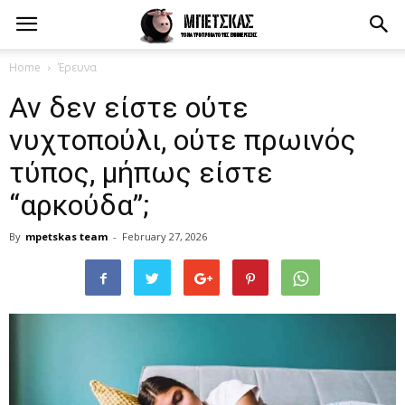
Home
Έρευνα
Αν δεν είστε ούτε
νυχτοπούλι, ούτε πρωινός
τύπος, μήπως είστε
“αρκούδα”;
By
mpetskas team
-
February 27, 2026