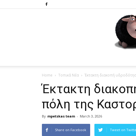
Home
Τοπικά Νέα
Έκτακτη διακοπή υδροδότησ
Έκτακτη διακοπ
πόλη της Καστο
By
mpetskas team
-
March 3, 2026
Share on Facebook
Tweet on Twitt