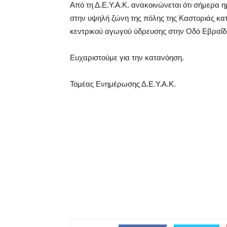
Από τη Δ.Ε.Υ.Α.Κ. ανακοινώνεται ότι σήμερα 
στην υψηλή ζώνη της πόλης της Καστοριάς κα
κεντρικού αγωγού ύδρευσης στην Οδό Εβραΐδο
Ευχαριστούμε για την κατανόηση.
Τομέας Ενημέρωσης Δ.Ε.Υ.Α.Κ.