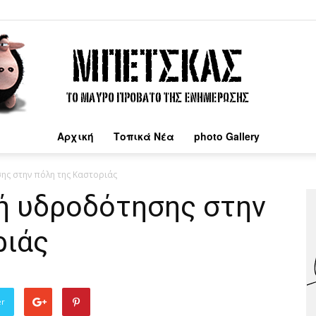
Αρχική
Τοπικά Νέα
photo Gallery
Μπέτσκας
ης στην πόλη της Καστοριάς
ή υδροδότησης στην
ριάς
er