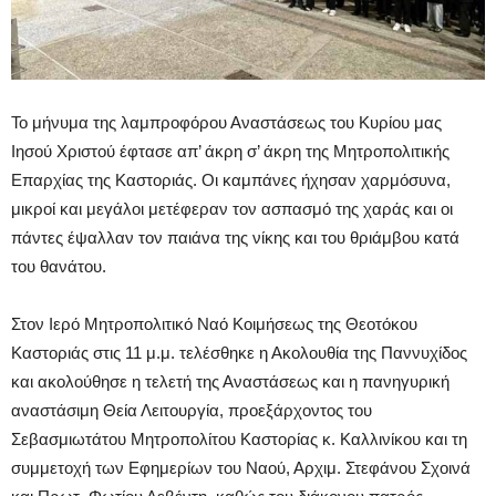
Το μήνυμα της λαμπροφόρου Αναστάσεως του Κυρίου μας
Ιησού Χριστού έφτασε απ’ άκρη σ’ άκρη της Μητροπολιτικής
Επαρχίας της Καστοριάς. Οι καμπάνες ήχησαν χαρμόσυνα,
μικροί και μεγάλοι μετέφεραν τον ασπασμό της χαράς και οι
πάντες έψαλλαν τον παιάνα της νίκης και του θριάμβου κατά
του θανάτου.
Στον Ιερό Μητροπολιτικό Ναό Κοιμήσεως της Θεοτόκου
Καστοριάς στις 11 μ.μ. τελέσθηκε η Ακολουθία της Παννυχίδος
και ακολούθησε η τελετή της Αναστάσεως και η πανηγυρική
αναστάσιμη Θεία Λειτουργία, προεξάρχοντος του
Σεβασμιωτάτου Μητροπολίτου Καστορίας κ. Καλλινίκου και τη
συμμετοχή των Εφημερίων του Ναού, Αρχιμ. Στεφάνου Σχοινά