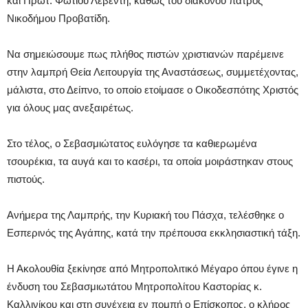
και Πρωτ. Φωτίου Λεβέντη, καθώς του διάκονου πατρός
Νικοδήμου Προβατίδη.
Να σημειώσουμε πως πλήθος πιστών χριστιανών παρέμεινε
στην λαμπρή Θεία Λειτουργία της Αναστάσεως, συμμετέχοντας,
μάλιστα, στο Δείπνο, το οποίο ετοίμασε ο Οικοδεσπότης Χριστός
για όλους μας ανεξαιρέτως.
Στο τέλος, ο Σεβασμιώτατος ευλόγησε τα καθιερωμένα
τσουρέκια, τα αυγά και το κασέρι, τα οποία μοιράστηκαν στους
πιστούς.
Ανήμερα της Λαμπρής, την Κυριακή του Πάσχα, τελέσθηκε ο
Εσπερινός της Αγάπης, κατά την πρέπουσα εκκλησιαστική τάξη.
Η Ακολουθία ξεκίνησε από Μητροπολιτικό Μέγαρο όπου έγινε η
ένδυση του Σεβασμιωτάτου Μητροπολίτου Καστορίας κ.
Καλλινίκου και στη συνέχεια εν πομπή ο Επίσκοπος, ο κλήρος