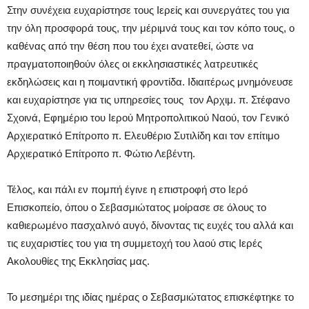
Στην συνέχεια ευχαρίστησε τους Ιερείς και συνεργάτες του για
την όλη προσφορά τους, την μέριμνά τους και τον κόπο τους, ο
καθένας από την θέση που του έχει ανατεθεί, ώστε να
πραγματοποιηθούν όλες οι εκκλησιαστικές λατρευτικές
εκδηλώσεις και η ποιμαντική φροντίδα. Ιδιαιτέρως μνημόνευσε
και ευχαρίστησε για τις υπηρεσίες τους τον Αρχιμ. π. Στέφανο
Σχοινά, Εφημέριο του Ιερού Μητροπολιτικού Ναού, τον Γενικό
Αρχιερατικό Επίτροπο π. Ελευθέριο Συτιλίδη και τον επίτιμο
Αρχιερατικό Επίτροπο π. Φώτιο Λεβέντη.
Τέλος, και πάλι εν πομπή έγινε η επιστροφή στο Ιερό
Επισκοπείο, όπου ο Σεβασμιώτατος μοίρασε σε όλους το
καθιερωμένο πασχαλινό αυγό, δίνοντας τις ευχές του αλλά και
τις ευχαριστίες του για τη συμμετοχή του λαού στις Ιερές
Ακολουθίες της Εκκλησίας μας.
Το μεσημέρι της ιδίας ημέρας ο Σεβασμιώτατος επισκέφτηκε το