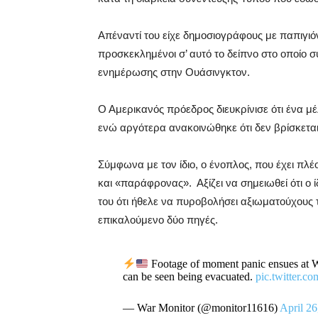
Απέναντί του είχε δημοσιογράφους με παπιγιό
προσκεκλημένοι σ’ αυτό το δείπνο στο οποίο 
ενημέρωσης στην Ουάσινγκτον.
Ο Αμερικανός πρόεδρος διευκρίνισε ότι ένα μ
ενώ αργότερα ανακοινώθηκε ότι δεν βρίσκεται
Σύμφωνα με τον ίδιο, ο ένοπλος, που έχει πλ
και «παράφρονας». Αξίζει να σημειωθεί ότι ο 
του ότι ήθελε να πυροβολήσει αξιωματούχου
επικαλούμενο δύο πηγές.
Footage of moment panic ensues at 
can be seen being evacuated.
pic.twitter.c
— War Monitor (@monitor11616)
April 26