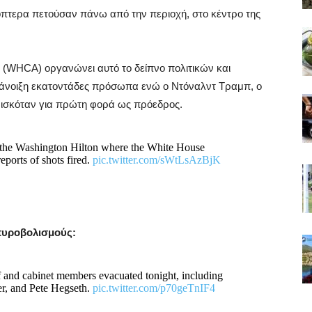
όπτερα πετούσαν πάνω από την περιοχή, στο κέντρο της
(WHCA) οργανώνει αυτό το δείπνο πολιτικών και
άνοιξη εκατοντάδες πρόσωπα ενώ ο Ντόναλντ Τραμπ, ο
υρισκόταν για πρώτη φορά ως πρόεδρος.
he Washington Hilton where the White House
eports of shots fired.
pic.twitter.com/sWtLsAzBjK
 πυροβολισμούς:
 and cabinet members evacuated tonight, including
r, and Pete Hegseth.
pic.twitter.com/p70geTnIF4