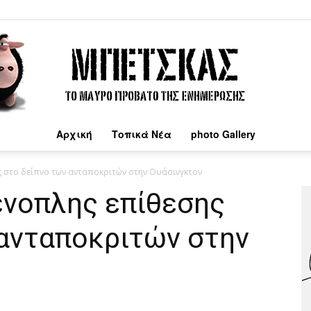
Αρχική
Τοπικά Νέα
photo Gallery
Μπέτσκας
ς στο δείπνο των ανταποκριτών στην Ουάσινγκτον
ένοπλης επίθεσης
 ανταποκριτών στην