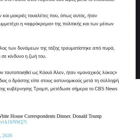
ν και μακριές τουαλέτες που, όπως αυτός, ήταν
συμμετέχει η «αφρόκρεμα» της πολιτικής και των μέσων
έλος των δυνάμεων της τάξης τραυματίστηκε από πυρά,
 σε κίνδυνο η ζωή του.
έον ταυτοποιηθεί ως Κόουλ Άλεν, ήταν «μοναχικός λύκος»
ίδιος ο δράστης είπε στους αστυνομικούς μετά τη σύλληψή
ς της κυβέρνησης Τραμπ, μετέδωσε σήμερα το CBS News
White House Correspondents Dinner. Donald Trump
om/ck1lrNbQ7i
, 2026