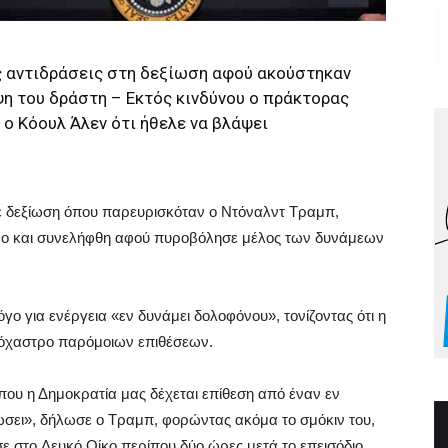
ς αντιδράσεις στη δεξίωση αφού ακούστηκαν
ψη του δράστη – Εκτός κινδύνου ο πράκτορας
ο Κόουλ Άλεν ότι ήθελε να βλάψει
ε δεξίωση όπου παρευρισκόταν ο Ντόναλντ Τραμπ,
χώρο και συνελήφθη αφού πυροβόλησε μέλος των δυνάμεων
γο για ενέργεια «εν δυνάμει δολοφόνου», τονίζοντας ότι η
τόχαστρο παρόμοιων επιθέσεων.
 που η Δημοκρατία μας δέχεται επίθεση από έναν εν
τώσει», δήλωσε ο Τραμπ, φορώντας ακόμα το σμόκιν του,
ε στο Λευκό Οίκο περίπου δύο ώρες μετά το επεισόδιο.