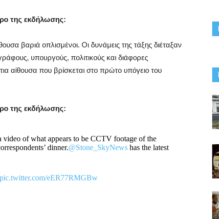
ώρο της εκδήλωσης:
ουσα βαριά οπλισμένοι. Οι δυνάμεις της τάξης διέταξαν
γράφους, υπουργούς, πολιτικούς και διάφορες
ια αίθουσα που βρίσκεται στο πρώτο υπόγειο του
ώρο της εκδήλωσης:
video of what appears to be CCTV footage of the
orrespondents’ dinner.
@Stone_SkyNews
has the latest
pic.twitter.com/eER77RMGBw