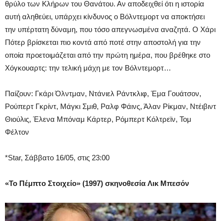
θρύλο των Κλήρων του Θανάτου. Αν αποδειχθεί ότι η ιστορία
αυτή αληθεύει, υπάρχει κίνδυνος ο Βόλντεμορτ να αποκτήσει
την υπέρτατη δύναμη, που τόσο απεγνωσμένα αναζητά. Ο Χάρι
Πότερ βρίσκεται πιο κοντά από ποτέ στην αποστολή για την
οποία προετοιμάζεται από την πρώτη ημέρα, που βρέθηκε στο
Χόγκουαρτς: την τελική μάχη με τον Βόλντεμορτ…
Παίζουν: Γκάρι Όλντμαν, Ντάνιελ Ράντκλιφ, Έμα Γουάτσον,
Ρούπερτ Γκρίντ, Μάγκι Σμιθ, Ραλφ Φάινς, Άλαν Ρίκμαν, Ντέιβιντ
Θιούλις, Έλενα Μπόναμ Κάρτερ, Ρόμπερτ Κόλτρεϊν, Τομ
Φέλτον
*Star, Σάββατο 16/05, στις 23:00
«Το Πέμπτο Στοιχείο» (1997) σκηνοθεσία Λικ Μπεσόν