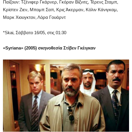
Παίζουν: Τζένιφερ Γκάρνερ, Γκόραν Βίζνιτς, Τέρενς Σταμπ,
Κρίστεν Ζιεν, Μπομπ Σαπ, Κρις Άκερμαν, Κόλιν Κάνιγκαμ,
Μαρκ Χιουγκτον, Λόρα Γουάρντ
*Skai, Σάββατο 16/05, στις 01:30
«Syriana» (2005) σκηνοθεσία Στίβεν Γκέιγκαν