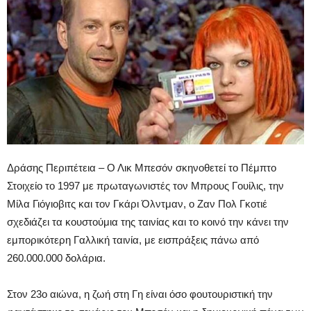
Δράσης Περιπέτεια – Ο Λικ Μπεσόν σκηνοθετεί το Πέμπτο
Στοιχείο το 1997 με πρωταγωνιστές τον Μπρους Γουίλις, την
Μίλα Γιόγιοβιτς και τον Γκάρι Όλντμαν, ο Ζαν Πολ Γκοτιέ
σχεδιάζει τα κουστούμια της ταινίας και το κοινό την κάνει την
εμπορικότερη Γαλλική ταινία, με εισπράξεις πάνω από
260.000.000 δολάρια.
Στον 23ο αιώνα, η ζωή στη Γη είναι όσο φουτουριστική την