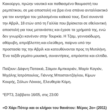
Κακούργο, πρώην ναυτικό και παθιασμένο θαυμαστή του
ρεμπέτικου, σε μια αποστολή να βρει ένα σπάνιο ανταλλακτικό
για τον κινητήρα του χαλασμένου καϊκιού τους. Εκεί συναντά
την Αβρίλ, 18 ετών από τη Γαλλία που βρίσκεται σε εθελοντική
αποστολή για τους μετανάστες και έχασε τα χρήματά της, ενώ
δεν γνωρίζει κανέναν στην Τουρκία. Η Τζαμ, γενναιόδωρη,
αθόρυβη, απρόβλεπτη και ελεύθερη, παίρνει υπό την
προστασία της την Αβρίλ και κατευθύνονται προς τη Μυτιλήνη.
Ένα ταξίδι γεμάτο μουσική, συναντήσεις, απρόοπτα και ελπίδα.
Παίζουν: Δάφνη Πατακιά, Σάιμον Αμπκαριάν, Μαρίν Καγιόν,
Μιχάλης Ιατρόπουλος, Γιάννης Μποσταντζόγλου, Κίμων
Κουρής, Σόλων Λέκκας, Ελευθερία Κόμη.
*ΕΡΤ3, Σάββατο 16/05, στις 23:00
«Ο Χάρι Πότερ και οι κλήροι του θανάτου: Μέρος 2ο» (2011)