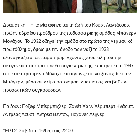
Δραματική – Η ταινία αφηγείται τη ζωή του Κουρτ Λαντάουερ,
πρώην εβραίου προέδρου της ποδοσφαιρικής ομάδας Μπάγερν
Μονάχου. Το 1932 οδηγεί την ομάδα στο πρώτο της γερμανικό
πρωτάθλημα, όμως με την άνοδο των ναζί το 1933
εξαναγκάζεται σε παραίτηση. Έχοντας χάσει όλη του την
οικογένεια στα στρατόπεδα συγκέντρωσης, επιστρέφει το 1947
στο κατεστραμμένο Μόναχο και αγωνίζεται να ξαναχτίσει την
Μπάγερν, μέσα σε κλίμα ρατσισμού, δυσπιστίας και βαθιών
προσωπικών συγκρούσεων.
Παίζουν: Γιόζεφ Μπίερμπιχλερ, Ζανέτ Χάιν, Χέρμπερτ Κνάουπ,
Αντρέας Λουστ, Αντρέα Βέντσλ, Γιοχάνες Λέχνερ
*ΕΡΤ2, Σάββατο 16/05, στις 22:00