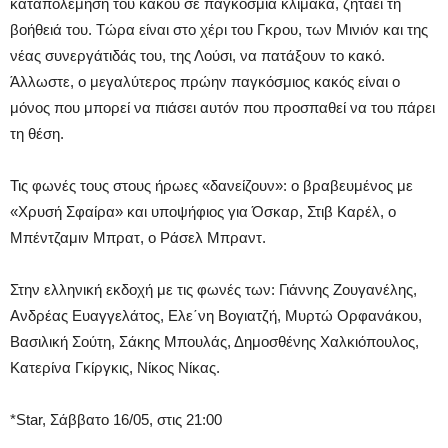
καταπολέμηση του κακού σε παγκόσμια κλίμακα, ζητάει τη
βοήθειά του. Τώρα είναι στο χέρι του Γκρου, των Μινιόν και της
νέας συνεργάτιδάς του, της Λούσι, να πατάξουν το κακό.
Άλλωστε, ο μεγαλύτερος πρώην παγκόσμιος κακός είναι ο
μόνος που μπορεί να πιάσει αυτόν που προσπαθεί να του πάρει
τη θέση.
Τις φωνές τους στους ήρωες «δανείζουν»: ο βραβευμένος με
«Χρυσή Σφαίρα» και υποψήφιος για Όσκαρ, Στιβ Καρέλ, ο
Μπέντζαμιν Μπρατ, ο Ράσελ Μπραντ.
Στην ελληνική εκδοχή με τις φωνές των: Γιάννης Ζουγανέλης,
Ανδρέας Ευαγγελάτος, Ελε΄νη Βογιατζή, Μυρτώ Ορφανάκου,
Βασιλική Σούτη, Σάκης Μπουλάς, Δημοσθένης Χαλκιόπουλος,
Κατερίνα Γκίργκις, Νίκος Νίκας.
*Star, Σάββατο 16/05, στις 21:00