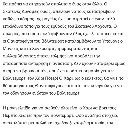
θα πρέπει να στηριχτούν απόλυτα ο ένας στον άλλο. Οι
Σκοτεινές Δυνάμεις όμως, απειλούν να τους καταστρέψουν
καθώς ο κόσμος της μαγείας έχει μετατραπεί σε έναν πολύ
επικίνδυνο τόπο για τους εχθρούς του Σκοτεινού Άρχοντα. Ο
πόλεμος, που τόσο πολύ φοβούνταν όλοι, έχει ξεσπάσει πια και
οι Θανατοφάγοι του Βόλντεμορτ καταλαμβάνουν το Υπουργείο
Μαγείας και το Χόγκουαρτς, τρομοκρατώντας και
συλλαμβάνοντας όποιον τολμήσει να προβάλει την
οποιαδήποτε αντίρρηση ή αντίσταση. Δεν έχουν καταφέρει όμως
ακόμα να βρουν αυτόν, που έχει τεράστια σημασία για τον
Βόλντεμορτ: τον Χάρι Πότερ! Ο Χάρι, ως ο εκλεκτός, θα γίνει το
θήραμα για τους Θανατοφάγους, οι οποίοι τον κυνηγούν για να
τον οδηγήσουν ενώπιον του Βόλντεμορτ.
Η μόνη ελπίδα για να σωθούν όλοι είναι ο Χάρι να βρει τους
Πεμπτουσιωτές πριν τον Βόλντεμορτ. Όσο αναζητά στοιχεία,
ανακαλύπτει μια παλιά και σχεδόν ξεχασμένη ιστορία, τον