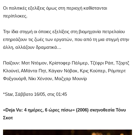
Οι πολιτικές εξελίξεις όμως στη περιοχή καθίστανται
περίπλοκες.
Την ίδια στιγμή οι όποιες εξελίξεις στη βιομηχανία πετρελαίου
επηρεάζουν τις ζωές των εργατών, που από τη μια στιγμή στην
άλλη, αλλάζουν δραματικά…
Παίζουν: Ματ Ντέιμον, Κρίστοφερ Πάλμερ, Τζέφρι Ράιτ, Τζορτζ
Κλούνεϊ, ΑΜάντα Πητ, Κάγιαν Νόβακ, Κρις Κούπερ, Ρόμπερτ
Φοξγουόρθ, Νίκι Χένσον, Μαζχαρ Μουνίρ
*Star, Σάββατο 16/05, στις 01:45
«
Deja Vu: 4 ημέρες, 6 ώρες πίσω
» (2006) σκηνοθεσία Τόνυ
Σκοτ