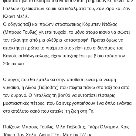
φαντάστηκε το σενάριο του Μπεσόν και η δημιουργική πένα των
Γάλλων σχεδιαστών κόμικ και ινδάλματά του, Ζαν Ζιρό και Ζαν
Κλοντ Μεζιέ.
Ο οδηγός ταξί και πρώην στρατιωτικός Κόρμπεν Ντάλας
(Μπρους Γουίλις) γίνεται τυχαία, το μόνο άτομο ικανό να σώσει
τον πλανήτη από μια ολέθρια καταστροφή. Πρέπει όμως να
αποκτήσει πρώτα το «πέμπτο στοιχείο» που οι δυνάμεις του
Κακού, οι Μάνγκαλορς είχαν υπεξαιρέσει με βίαιο τρόπο τον
20ο αιώνα.
Ο λόγος που θα εμπλακεί στην υπόθεση είναι μια νεαρή
γυναίκα, η Λίλου (Γιόβοβιτς) που πέφτει πάνω στο ταξί του από
τον ουρανό. Ο Ντάλλας τη βοηθά να εντοπίσει τέσσερις
μυστικιστικές πέτρες, που θα ενεργοποιήσουν ένα όπλο ενάντια
στο απόλυτο κακό που απειλεί τη ζωή στη Γη.
Παίζουν: Μπρους Γουίλις, Μίλα Γιόβοβιτς, Γκάρι Όλντμαν, Κρις
Τάκερ, Ίαν Χολμ, Λιουκ Πέρι, Μπρίον Τζέιμς.