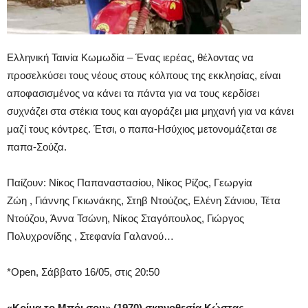
Ελληνική Ταινία Κωμωδία – Ένας ιερέας, θέλοντας να
προσελκύσει τους νέους στους κόλπους της εκκλησίας, είναι
αποφασισμένος να κάνει τα πάντα για να τους κερδίσει
συχνάζει στα στέκια τους και αγοράζει μια μηχανή για να κάνει
μαζί τους κόντρες. Έτσι, ο παπα-Ησύχιος μετονομάζεται σε
παπα-Σούζα.
Παίζουν: Νίκος Παπαναστασίου, Νίκος Ρίζος, Γεωργία
Ζώη , Γιάννης Γκιωνάκης, Στηβ Ντούζος, Ελένη Σάνιου, Τέτα
Ντούζου, Άννα Τσώνη, Νίκος Σταγόπουλος, Γιώργος
Πολυχρονίδης , Στεφανία Γαλανού…
*Open, Σάββατο 16/05, στις 20:50
«Κρίμα το Μπόι σου» (1970) σκηνοθεσία Κώστας