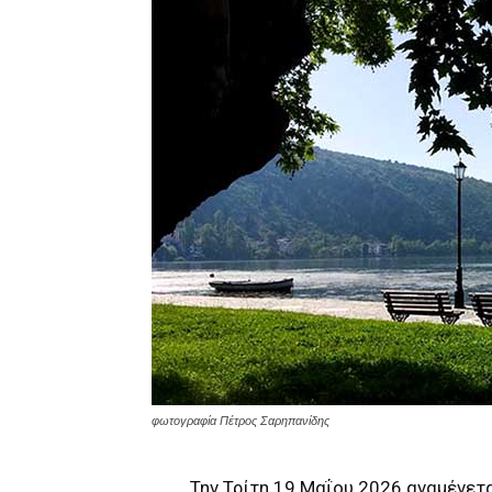
φωτογραφία Πέτρος Σαρηπανίδης
Την Τρίτη 19 Μαΐου 2026 αναμένετα