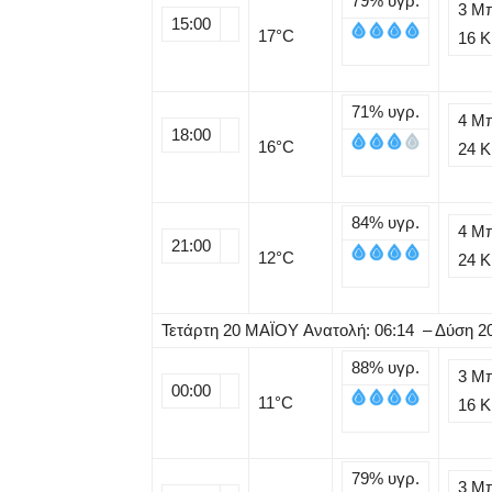
79%
υγρ.
3 Μ
15:00
17
°C
16 
71%
υγρ.
4 Μ
18:00
16
°C
24 
84%
υγρ.
4 Μ
21:00
12
°C
24 
Τετάρτη
20
ΜΑΪΟΥ
Ανατολή: 06:14 – Δύση 2
88%
υγρ.
3 Μ
00:00
11
°C
16 
79%
υγρ.
3 Μ