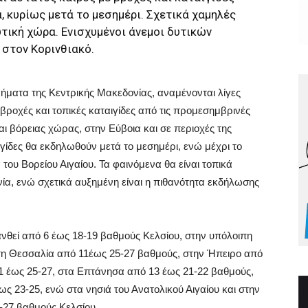
α, κυρίως μετά το μεσημέρι. Σχετικά χαμηλές
τική χώρα. Ενισχυμένοι άνεμοι δυτικών
 στον Κορινθιακό.
μήματα της Κεντρικής Μακεδονίας, αναμένονται λίγες
ροχές και τοπικές καταιγίδες από τις προμεσημβρινές
αι βόρειας χώρας, στην Εύβοια και σε περιοχές της
γίδες θα εκδηλωθούν μετά το μεσημέρι, ενώ μέχρι το
ου Βορείου Αιγαίου. Τα φαινόμενα θα είναι τοπικά
ία, ενώ σχετικά αυξημένη είναι η πιθανότητα εκδήλωσης
νθεί από 6 έως 18-19 βαθμούς Κελσίου, στην υπόλοιπη
τη Θεσσαλία από 11έως 25-27 βαθμούς, στην Ήπειρο από
11 έως 25-27, στα Επτάνησα από 13 έως 21-22 βαθμούς,
ως 23-25, ενώ στα νησιά του Ανατολικού Αιγαίου και στην
6-27 βαθμούς Κελσίου.