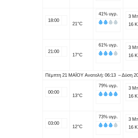
41%
υγρ.
3 Μ
18:00
21
°C
16 
61%
υγρ.
3 Μ
21:00
17
°C
16 
Πέμπτη
21
ΜΑΪΟΥ
Ανατολή: 06:13 – Δύση 2
79%
υγρ.
3 Μ
00:00
13
°C
16 
73%
υγρ.
3 Μ
03:00
12
°C
16 