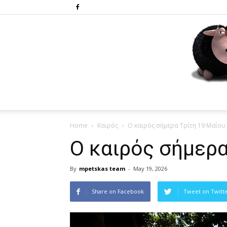
Home
Καιρός
Ο καιρός σήμερα Τρίτη 19 Μαΐου
Ο καιρός σήμερα
By
mpetskas team
-
May 19, 2026
Share on Facebook
Tweet on Twitt