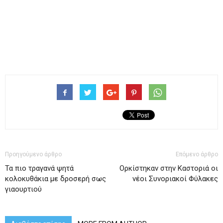
Προηγούμενο άρθρο
Επόμενο άρθρο
Τα πιο τραγανά ψητά
Ορκίστηκαν στην Καστοριά οι
κολοκυθάκια με δροσερή σως
νέοι Συνοριακοί Φύλακες
γιαουρτιού