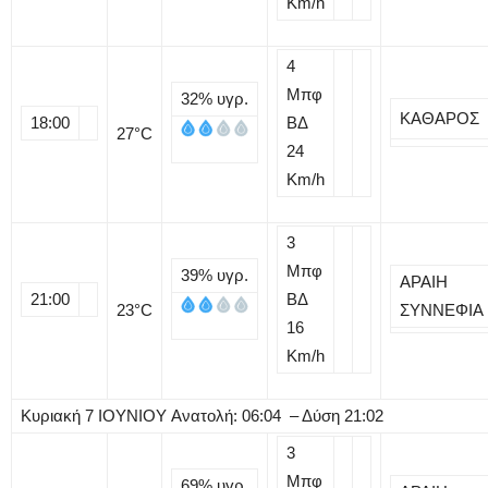
Km/h
4
Μπφ
32%
υγρ.
ΚΑΘΑΡΟΣ
18:00
ΒΔ
27
°C
24
Km/h
3
Μπφ
39%
υγρ.
ΑΡΑΙΗ
21:00
ΒΔ
23
°C
ΣΥΝΝΕΦΙΑ
16
Km/h
Κυριακή
7
ΙΟΥΝΙΟΥ
Ανατολή: 06:04 – Δύση 21:02
3
Μπφ
69%
υγρ.