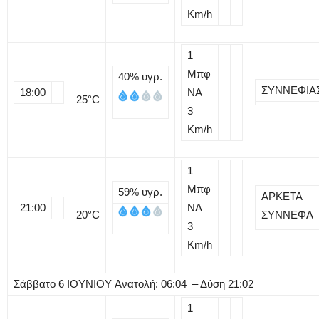
Km/h
1
Μπφ
40%
υγρ.
ΣΥΝΝΕΦΙΑ
18:00
NA
25
°C
3
Km/h
1
Μπφ
59%
υγρ.
ΑΡΚΕΤΑ
21:00
NA
20
°C
ΣΥΝΝΕΦΑ
3
Km/h
Σάββατο
6
ΙΟΥΝΙΟΥ
Ανατολή: 06:04 – Δύση 21:02
1