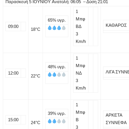
Παρασκευή
5
ΙΟΥΝΙΟΥ
Ανατολή: 06:05 – Δύση 21:01
1
Μπφ
65%
υγρ.
ΚΑΘΑΡΟΣ
09:00
ΒΔ
18
°C
3
Km/h
1
Μπφ
48%
υγρ.
ΛΙΓΑ ΣΥΝΝ
12:00
ΝΔ
22
°C
3
Km/h
1
Μπφ
39%
υγρ.
ΑΡΚΕΤΑ
15:00
B
24
°C
ΣΥΝΝΕΦΑ
3