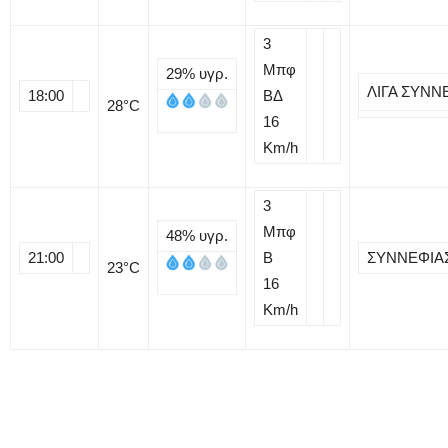
3
Μπφ
29%
υγρ.
ΛΙΓΑ ΣΥΝΝ
18:00
ΒΔ
28
°C
16
Km/h
3
Μπφ
48%
υγρ.
21:00
B
ΣΥΝΝΕΦΙΑ
23
°C
16
Km/h