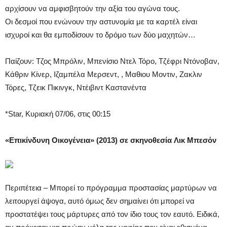
αρχίσουν να αμφισβητούν την αξία του αγώνα τους.
Οι δεσμοί που ενώνουν την αστυνομία με τα καρτέλ είναι
ισχυροί και θα εμποδίσουν το δρόμο των δύο μαχητών…
Παίζουν: Τζος Μπρόλιν, Μπενίσιο Ντελ Τόρο, Τζέφρι Ντόνοβαν,
Κάθριν Κίνερ, Ιζαμπέλα Μερσεντ, , Μαθιου Μοντιν, Ζακλιν
Τόρες, Τζεικ Πικινγκ, Ντέιβιντ Καστανέντα
*Star, Κυριακή 07/06, στις 00:15
«Επικίνδυνη Οικογένεια» (2013) σε σκηνοθεσία Λικ Μπεσόν
Περιπέτεια – Μπορεί το πρόγραμμα προστασίας μαρτύρων να
λειτουργεί άψογα, αυτό όμως δεν σημαίνει ότι μπορεί να
προστατέψει τους μάρτυρες από τον ίδιο τους τον εαυτό. Ειδικά,