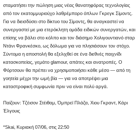
σταματήσει την πώληση μιας νέας θανατηφόρας τεχνολογίας
από τον εκατομμυριούχο λαθρέμπορο όπλων Γκρεγκ Σίμοντς.
Για να διεισδύσει στο δίκτυο του Σίμοντς, θα αναγκαστεί να
συνεργαστεί με μια ετερόκλητη ομάδα ειδικών συνεργατών, και
επίσης να βάλει στο κόλπο και τον διάσημο Χολιγουντιανό σταρ
Ντάνι Φρανκέσκο, ως δόλωμα για να πλησιάσουν τον στόχο.
Σύντομα η αποστολή θα εξελιχθεί σε ένα διεθνές παιχνίδι
κατασκοπείας, γεμάτο glamour, απάτες και ανατροπές. Ο
Φόρτσουν θα πρέπει να χρησιμοποιήσει κάθε μέσο — από τη
γοητεία μέχρι την ωμή βία — για να αποτρέψει μια
καταστροφική συμφωνία πριν να είναι πολύ αργά.
Παίζουν: Τζέισον Στέιθαμ, Όμπρεϊ Πλάζα, Χιου Γκραντ, Κάρι
Έλγουις
*Skai, Κυριακή 07/06, στις 22:50