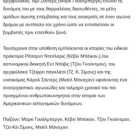
αρχιφύλακας Τόμι Σόντερς (Μαρκ Γουόλμπεργκ) ενώνει τις
δυνάμεις του με τους θαρραλέους διασωθέντες, τα μέλη
ομάδων άμεσης επέμβασης και τους ανακριτές σε έναν αγώνα
δρόμου με αντίπαλο τον χρόνο ώστε να εντοπιστούν οι
βομβιστές πριν επιτεθούν ξανά.
Ταυτόχρονα στην υπόθεση εμπλέκονται οι ιστορίες του ειδικού
πράκτορα Ρίτσαρντ Ντεσλαρις (Κέβιν Μπέικον,),του
αστυνομικού διοικητή Εντ Ντέιβις (Τζον Γκούντμαν), του
αρχιφύλακα Τζέφρει παγκλιέσι (Τζ. Κ. Σίμονς) και της
νοσοκόμας Κάρολ Σόντερς (Μισέλ Μόναχαν) υφαίνοντας ένα
ανατριχιαστικό, αγωνιώδες και τολμηρό χρονικό του πιο
προηγμένου ανθρωποκυνηγητού στην ιστορία των
Αμερικανικών αστυνομικών δυνάμεων.
Παίζουν: Μαρκ Γουόλμπεργκ, Κέβιν Μπέικον, Τζον Γκούντμαν,
Τζέι-Κέι Σίμονς, Μισέλ Μόναχαν.