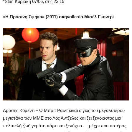
*Star, Κυριακή 07/06, στις 23:15
«Η Πράσινη Σφήκα» (2011) σκηνοθεσία Μισέλ Γκοντρί
Δράσης Κομεντί – O Μπριτ Ράιντ είναι ο γιος του μεγαλύτερου
μεγιστάνα των ΜΜΕ στο Λος Άντζελες και ζει ξένοιαστος μια
πολυτελή ζωή γεμάτη πάρτι και ξενύχτια — μέχρι που πατέρας