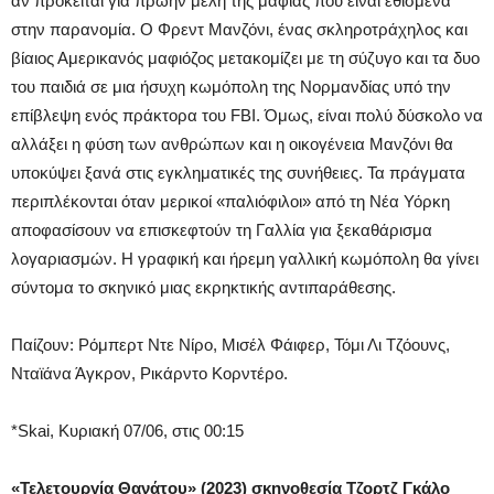
αν πρόκειται για πρώην μέλη της μαφίας που είναι εθισμένα
στην παρανομία. Ο Φρεντ Μανζόνι, ένας σκληροτράχηλος και
βίαιος Αμερικανός μαφιόζος μετακομίζει με τη σύζυγο και τα δυο
του παιδιά σε μια ήσυχη κωμόπολη της Νορμανδίας υπό την
επίβλεψη ενός πράκτορα του FBI. Όμως, είναι πολύ δύσκολο να
αλλάξει η φύση των ανθρώπων και η οικογένεια Μανζόνι θα
υποκύψει ξανά στις εγκληματικές της συνήθειες. Τα πράγματα
περιπλέκονται όταν μερικοί «παλιόφιλοι» από τη Νέα Υόρκη
αποφασίσουν να επισκεφτούν τη Γαλλία για ξεκαθάρισμα
λογαριασμών. Η γραφική και ήρεμη γαλλική κωμόπολη θα γίνει
σύντομα το σκηνικό μιας εκρηκτικής αντιπαράθεσης.
Παίζουν: Ρόμπερτ Ντε Νίρο, Μισέλ Φάιφερ, Τόμι Λι Τζόουνς,
Νταϊάνα Άγκρον, Ρικάρντο Κορντέρο.
*Skai, Κυριακή 07/06, στις 00:15
«Τελετουργία Θανάτου»
(2023) σκηνοθεσία Τζορτζ Γκάλο