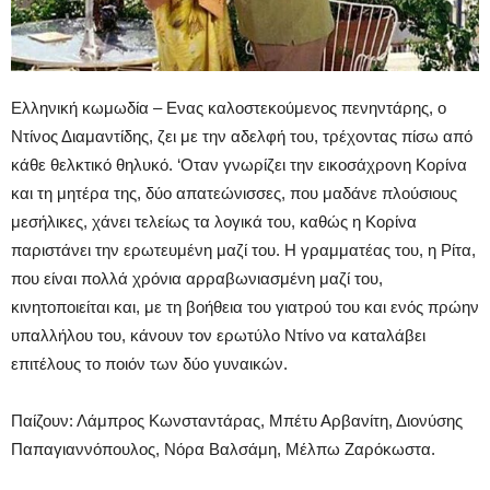
Ελληνική κωμωδία – Eνας καλοστεκούμενος πενηντάρης, ο
Ντίνος Διαμαντίδης, ζει με την αδελφή του, τρέχοντας πίσω από
κάθε θελκτικό θηλυκό. ‘Oταν γνωρίζει την εικοσάχρονη Κορίνα
και τη μητέρα της, δύο απατεώνισσες, που μαδάνε πλούσιους
μεσήλικες, χάνει τελείως τα λογικά του, καθώς η Κορίνα
παριστάνει την ερωτευμένη μαζί του. Η γραμματέας του, η Ρίτα,
που είναι πολλά χρόνια αρραβωνιασμένη μαζί του,
κινητοποιείται και, με τη βοήθεια του γιατρού του και ενός πρώην
υπαλλήλου του, κάνουν τον ερωτύλο Ντίνο να καταλάβει
επιτέλους το ποιόν των δύο γυναικών.
Παίζουν: Λάμπρος Κωνσταντάρας, Μπέτυ Αρβανίτη, Διονύσης
Παπαγιαννόπουλος, Νόρα Βαλσάμη, Μέλπω Ζαρόκωστα.