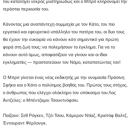
του καταλήγει νεκρός μυστηριωδώς και ο Μπριτ κληρονομεί την
τεράστια περιουσία του.
Κάνοντας μια αναπάντεχη συμμαχία με τον Κάτο, τον πιο
εργατικό και εφευρετικό υπάλληλο του πατέρα του, οι δυο τους
θα έχουν την ευκαιρία να κάνουν κάτι σημαντικό για πρώτη
φορά στη ζωή τους: να πολεμήσουν το έγκλημα. Για να το
κάνουν αυτό όμως, αποφασίζουν να γίνουν και οι ίδιοι
εγκληματίες — προστατεύουν τον Νόμο, καταπατώντας τον!
Ο Μπριτ γίνεται ένας νέος εκδικητής με την ονομασία Πράσινη
Σφήκα και ο Κάτο ο πολύτιμος βοηθός του. Πρώτος τους στόχος,
ο άνθρωπος που ελέγχει ολόκληρο τον υπόκοσμο του Λος
Άντζελες: ο Μπέντζαμιν Τσουντνόφσκι.
Παίζουν: Σεθ Ρόγκεν, Τζέι Τσου, Κάμερον Ντίαζ, Κριστόφ Βαλτζ,
Έντουραντ Φέρλονγκ.