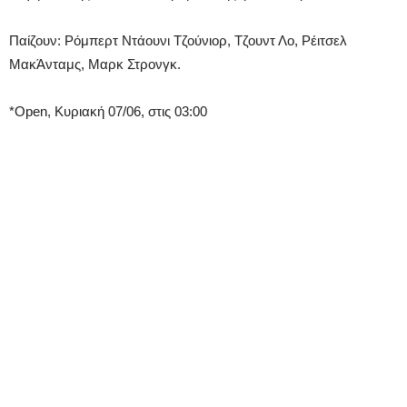
Παίζουν: Ρόμπερτ Ντάουνι Τζούνιορ, Τζουντ Λο, Ρέιτσελ
ΜακΆνταμς, Μαρκ Στρονγκ.
*Open, Κυριακή 07/06, στις 03:00