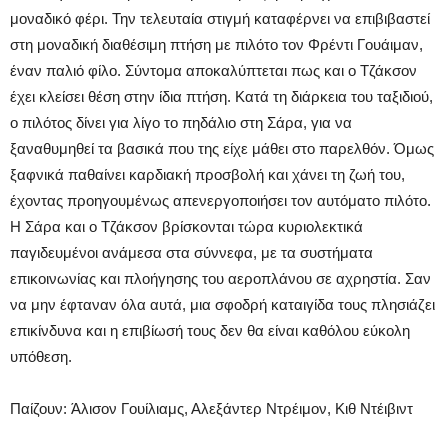
μοναδικό φέρι. Την τελευταία στιγμή καταφέρνει να επιβιβαστεί
στη μοναδική διαθέσιμη πτήση με πιλότο τον Φρέντι Γουάιμαν,
έναν παλιό φίλο. Σύντομα αποκαλύπτεται πως και ο Τζάκσον
έχει κλείσει θέση στην ίδια πτήση. Κατά τη διάρκεια του ταξιδιού,
ο πιλότος δίνει για λίγο το πηδάλιο στη Σάρα, για να
ξαναθυμηθεί τα βασικά που της είχε μάθει στο παρελθόν. Όμως
ξαφνικά παθαίνει καρδιακή προσβολή και χάνει τη ζωή του,
έχοντας προηγουμένως απενεργοποιήσει τον αυτόματο πιλότο.
Η Σάρα και ο Τζάκσον βρίσκονται τώρα κυριολεκτικά
παγιδευμένοι ανάμεσα στα σύννεφα, με τα συστήματα
επικοινωνίας και πλοήγησης του αεροπλάνου σε αχρηστία. Σαν
να μην έφταναν όλα αυτά, μια σφοδρή καταιγίδα τους πλησιάζει
επικίνδυνα και η επιβίωσή τους δεν θα είναι καθόλου εύκολη
υπόθεση.
Παίζουν: Άλισον Γουίλιαμς, Αλεξάντερ Ντρέιμον, Κιθ Ντέιβιντ