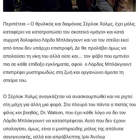
Περιπέτεια
–
Ο θρυλικός και δαιμόνιος Σέρλοκ Χολμς, έχει μόλις
καταφέρει να κατατροπώσει τον σκοτεινό «μάγο» και κατά
συρροή δολοφόνο Λόρδο Μπλάκγουντ και να τον στείλει εκεί
από όπου δεν υπάρχει επιστροφή. Δε θα προλάβει όμως να
απολαύσει τη νίκη του αλλά ούτε και… τον φόβο που εμπνέει
πια σε κάθε επίδοξο εγκληματία, αφού ο Λόρδος Μπλάκγουντ
επιστρέφει μυστηριωδώς στη ζωή και οργανώνει άμεσα τη
σπείρα του.
Ο Σέρλοκ Χολμς αναγκάζεται να ανασκουμπωθεί και να ριχτεί
στη μάχη για άλλη μια φορά. Στο πλευρό του πάντα ο πιστός του
φίλος και βοηθός, Dr. Watson, που έχει κάθε λόγο να δει τον
Λόρδο Μπλάκγουντ να καταστρέφεται. Αυτό που δεν έχουν
υπολογίσει, όμως, είναι ο μυστηριώδης ρόλος της απόλυτα
σαγηνευτικής, αλλά και απρόβλεπτης Ιρίν Άντλερ