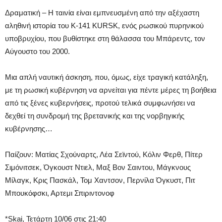
Δραματική – Η ταινία είναι εμπνευσμένη από την αξέχαστη
αληθινή ιστορία του K-141 KURSK, ενός ρωσικού πυρηνικού
υποβρυχίου, που βυθίστηκε στη θάλασσα του Μπάρεντς, τον
Αύγουστο του 2000.
Μια απλή ναυτική άσκηση, που, όμως, είχε τραγική κατάληξη,
με τη ρωσική κυβέρνηση να αρνείται για πέντε μέρες τη βοήθεια
από τις ξένες κυβερνήσεις, προτού τελικά συμφωνήσει να
δεχθεί τη συνδρομή της βρετανικής και της νορβηγικής
κυβέρνησης…
Παίζουν: Ματίας Σχούναρτς, Λέα Σεϊντού, Κόλιν Φερθ, Πίτερ
Σιμόνιτσεκ, Όγκουστ Ντιελ, Μαξ Βον Σαιντου, Μάγκνους
Μίλαγκ, Κρις Πασκάλ, Τομ Χαντσον, Περνίλα Όγκυστ, Πιτ
Μπουκόφσκι, Αρτεμι Σπιριντονοφ
*Skai, Τετάρτη 10/06 στις 21:40