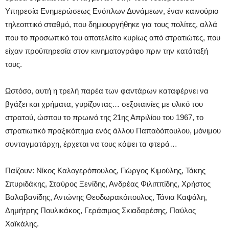
Υπηρεσία Ενημερώσεως Ενόπλων Δυνάμεων, έναν καινούριο
τηλεοπτικό σταθμό, που δημιουργήθηκε για τους πολίτες, αλλά
που το προσωπικό του αποτελείτο κυρίως από στρατιώτες, που
είχαν προϋπηρεσία στον κινηματογράφο πριν την κατάταξή
τους.
Ωστόσο, αυτή η τρελή παρέα των φαντάρων καταφέρνει να
βγάζει και χρήματα, γυρίζοντας… σεξοταινίες με υλικό του
στρατού, ώσπου το πρωινό της 21ης Απριλίου του 1967, το
στρατιωτικό πραξικόπημα ενός άλλου Παπαδόπουλου, μόνιμου
συνταγματάρχη, έρχεται να τους κόψει τα φτερά…
Παίζουν: Νίκος Καλογερόπουλος, Γιώργος Κιμούλης, Τάκης
Σπυριδάκης, Σταύρος Ξενίδης, Ανδρέας Φιλιππίδης, Χρήστος
Βαλαβανίδης, Αντώνης Θεοδωρακόπουλος, Τάνια Καψάλη,
Δημήτρης Πουλικάκος, Γεράσιμος Σκιαδαρέσης, Παύλος
Χαϊκάλης.