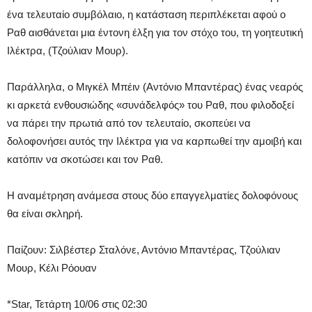
ένα τελευταίο συμβόλαιο, η κατάσταση περιπλέκεται αφού ο
Ραθ αισθάνεται μια έντονη έλξη για τον στόχο του, τη γοητευτική
Ιλέκτρα, (Τζούλιαν Μουρ).
Παράλληλα, ο Μιγκέλ Μπέιν (Αντόνιο Μπαντέρας) ένας νεαρός
κι αρκετά ενθουσιώδης «συνάδελφός» του Ραθ, που φιλοδοξεί
να πάρει την πρωτιά από τον τελευταίο, σκοπεύει να
δολοφονήσει αυτός την Ιλέκτρα για να καρπωθεί την αμοιβή και
κατόπιν να σκοτώσει και τον Ραθ.
Η αναμέτρηση ανάμεσα στους δύο επαγγελματίες δολοφόνους
θα είναι σκληρή.
Παίζουν: Σιλβέστερ Σταλόνε, Αντόνιο Μπαντέρας, Τζούλιαν
Μουρ, Κέλι Ρόουαν
*Star, Τετάρτη 10/06 στις 02:30