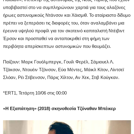
υποβιβαστεί στο να συμπληρώνουν χαρτιά για τους αλαζόνες
ήρωες αστυνομικούς Ντάνσον και Χάισμιθ. Το αταίριαστο δίδυμο
πρέπει να ξεπεράσει τις διαφορές του, όταν αναλαμβάνει μια
έρευνα υψηλού προφίλ για τον σκοτεινό καπιταλιστή Ντέιβιντ
Έρσον και προσπαθεί να ανταποκριθεί στη φήμη των
περιβόητα απερίσκεπτων αστυνομικών που θαυμάζει.
Παίζουν: Μαρκ Γουόλμπεργκ, Γουίλ Φερέλ, Σάμιουελ Λ.
Τζάκσον, Ντουέιν Τζόνσον, Εύα Μέντες, Μάικλ Κίτον, Λίντσεϊ
Σλόαν, Ρέι Στίβενσον, Πάρις Χίλτον, Αν Χεκ, Στιβ Κούγκαν.
*ERT1, Τετάρτη 10/06 στις 00:00
«Η Εξαπάτηση» (2018) σκηνοθεσία Τζόναθαν Μπέικερ