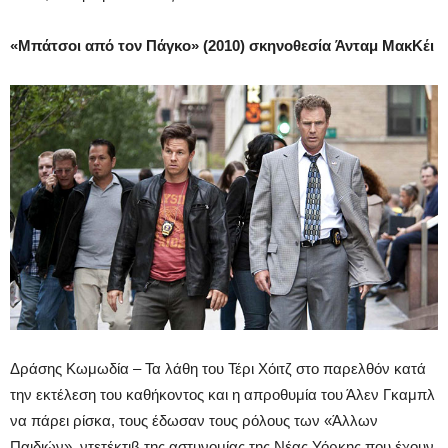
«Μπάτσοι από τον Πάγκο» (2010) σκηνοθεσία Άνταμ ΜακΚέι
Δράσης Κωμωδία – Τα λάθη του Τέρι Χόιτζ στο παρελθόν κατά
την εκτέλεση του καθήκοντος και η απροθυμία του Άλεν Γκαμπλ
να πάρει ρίσκα, τους έδωσαν τους ρόλους των «Άλλων
Παιδιών», ντετέκτιβ της αστυνομίας της Νέας Υόρκης που έχουν