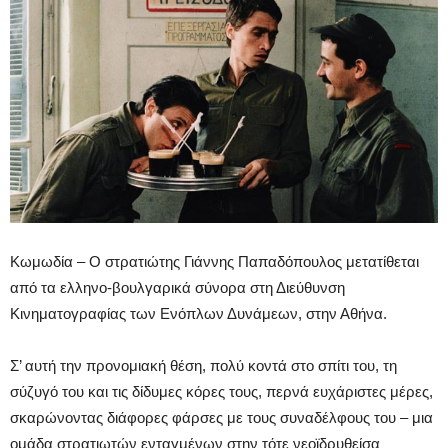
Κωμωδία – Ο στρατιώτης Γιάννης Παπαδόπουλος μετατίθεται
από τα ελληνο-βουλγαρικά σύνορα στη Διεύθυνση
Κινηματογραφίας των Ενόπλων Δυνάμεων, στην Αθήνα.
Σ’ αυτή την προνομιακή θέση, πολύ κοντά στο σπίτι του, τη
σύζυγό του και τις δίδυμες κόρες τους, περνά ευχάριστες μέρες,
σκαρώνοντας διάφορες φάρσες με τους συναδέλφους του – μια
ομάδα στρατιωτών ενταγμένων στην τότε νεοϊδρυθείσα