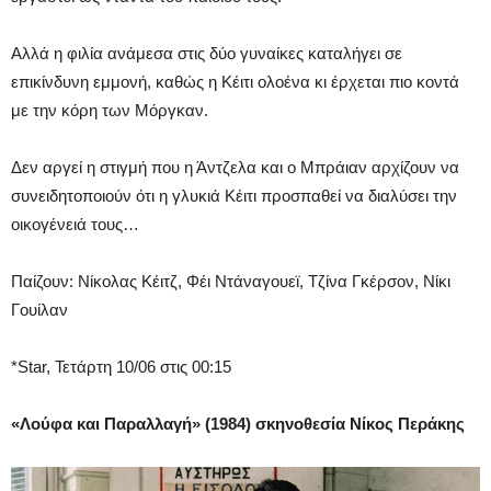
Αλλά η φιλία ανάμεσα στις δύο γυναίκες καταλήγει σε
επικίνδυνη εμμονή, καθώς η Κέιτι ολοένα κι έρχεται πιο κοντά
με την κόρη των Μόργκαν.
Δεν αργεί η στιγμή που η Άντζελα και ο Μπράιαν αρχίζουν να
συνειδητοποιούν ότι η γλυκιά Κέιτι προσπαθεί να διαλύσει την
οικογένειά τους…
Παίζουν: Νίκολας Κέιτζ, Φέι Ντάναγουεϊ, Τζίνα Γκέρσον, Νίκι
Γουίλαν
*Star, Τετάρτη 10/06 στις 00:15
«Λούφα και Παραλλαγή» (1984) σκηνοθεσία Νίκος Περάκης