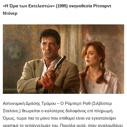
«Η Ώρα των Εκτελεστών» (1995) σκηνοθεσία Ρίτσαρντ
Ντόνερ
Αστυνομική Δράσης Τρόμου – Ο Ρόμπερτ Ραθ (Σιλβέστερ
Σταλόνε,) θεωρείται ο καλύτερος δολοφόνος επί πληρωμή.
Όμως, τώρα πια το μόνο που επιθυμεί είναι να εγκαταλείψει
οριστικά το «επάγγελμά» του. Παρόλα αυτά, όταν αναλαμβάνει