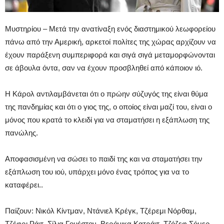
Μυστηρίου – Μετά την ανατίναξη ενός διαστημικού λεωφορείου
πάνω από την Αμερική, αρκετοί πολίτες της χώρας αρχίζουν να
έχουν παράξενη συμπεριφορά και σιγά σιγά μεταμορφώνονται
σε άβουλα όντα, σαν να έχουν προσβληθεί από κάποιον ιό.
Η Κάρολ αντιλαμβάνεται ότι ο πρώην σύζυγός της είναι θύμα
της πανδημίας και ότι ο γιος της, ο οποίος είναι μαζί του, είναι ο
μόνος που κρατά το κλειδί για να σταματήσει η εξάπλωση της
πανώλης.
Αποφασισμένη να σώσει το παιδί της και να σταματήσει την
εξάπλωση του ιού, υπάρχει μόνο ένας τρόπος για να το
καταφέρει..
Παίζουν: Νικόλ Κίντμαν, Ντάνιελ Κρέγκ, Τζέρεμι Νόρθαμ,
Τζέφρι Ράιτ, Σίλια Γουέστον, Βερόνικα Κατράιτ, Τζόζεφ Σόμερ,