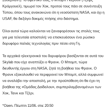
Κρόμγουελ), τιμωρεί τον Χοκ, προτού τους πάει σε συνέντευξη
Τύπου, όπου τους ανακοινώνει ότι η νεοσύστατη NASA, και όχι η
USAF, θα διεξάγει δοκιμές πτήσης στο διάστημα.
Όλοι αυτοί τώρα καλούνται να ξαναφορέσουν τις στολές τους
για μια τελευταία αποστολή: να επισκευάσουν ένα ρώσικο
δορυφόρο παλιάς τεχνολογίας πριν πέσει στη Γη.
Τα αρχαϊκά ηλεκτρονικά του δορυφόρου βασίζονται σε αυτά του
Skylab που είχε αναπτύξει ο Φρανκ. Ο Μπομπ, τώρα
διευθυντής έργου στη NASA, ζητά τη βοήθεια του Φρανκ. Ο
Φρανκ εξακολουθεί να περιφρονεί τον Μπομπ, αλλά συμφωνεί
να αναλάβει την αποστολή, με την προϋπόθεση ότι θα έχει τη
βοήθεια της «Ομάδας Δαίδαλου», συμπεριλαμβανομένων των
Χοκ, Τανκ και Τζέρι.
*Open, Πέμπτη 11/06, στις 20:50