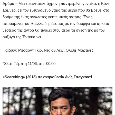
Δράμα – Μια τριανταπεντάχρονη παντρεμένη γυναίκα, η Κόνι
Σάμνερ, ζει τον ευτυχισμένο γάμο της μέχρι που θα βρεθεί στο
δρόμο της ένας άγνωστος γοητευτικός άντρας. Ένας
απρόσμενος και θυελλώδης δεσμός με τον όμορφο και αρκετά
νεότερό της άντρα θα τινάξει στον αέρα τη σχέση της με τον
σύζυγό της Έντουαρντ.
Παίζουν: Ρίτσαρντ Γκιρ, Ντάιαν Λέιν, Όλιβιε Μαρτίνεζ.
*Skai, Πέμπτη 11/06, στις 00:00
«Searching» (2018) σε σκηνοθεσία Ανίς Τσαγκαντί