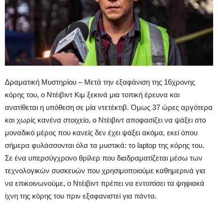
Δραματική Μυστηρίου – Μετά την εξαφάνιση της 16χρονης
κόρης του, o Ντέιβιντ Κιμ ξεκινά μια τοπική έρευνα και
ανατίθεται η υπόθεση σε μία ντετέκτιβ. Όμως 37 ώρες αργότερα
και χωρίς κανένα στοιχείο, ο Ντέιβιντ αποφασίζει να ψάξει στο
μοναδικό μέρος που κανείς δεν έχει ψάξει ακόμα, εκεί όπου
σήμερα φυλάσσονται όλα τα μυστικά: το laptop της κόρης του.
Σε ένα υπερσύγχρονο θρίλερ που διαδραματίζεται μέσω των
τεχνολογικών συσκευών που χρησιμοποιούμε καθημερινά για
να επικοινωνούμε, ο Ντέιβιντ πρέπει να εντοπίσει τα ψηφιακά
ίχνη της κόρης του πριν εξαφανιστεί για πάντα.