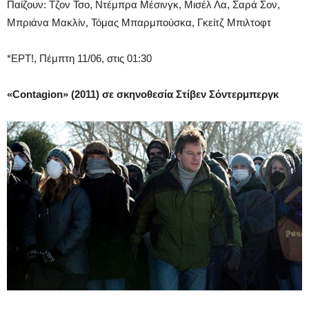
Παίζουν: Τζον Τσο, Ντέμπρα Μέσινγκ, Μισέλ Λα, Σαρά Σον,
Μπριάνα Μακλίν, Τόμας Μπαρμπούσκα, Γκείτζ Μπιλτοφτ
*EPT!, Πέμπτη 11/06, στις 01:30
«Contagion» (2011) σε σκηνοθεσία Στίβεν Σόντερμπεργκ