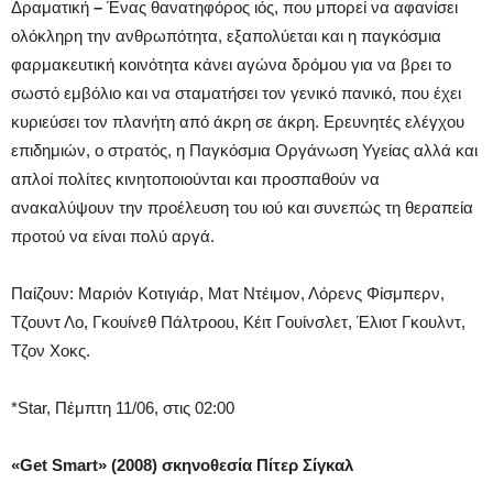
Δραματική
–
Ένας θανατηφόρος ιός, που μπορεί να αφανίσει
ολόκληρη την ανθρωπότητα, εξαπολύεται και η παγκόσμια
φαρμακευτική κοινότητα κάνει αγώνα δρόμου για να βρει το
σωστό εμβόλιο και να σταματήσει τον γενικό πανικό, που έχει
κυριεύσει τον πλανήτη από άκρη σε άκρη. Ερευνητές ελέγχου
επιδημιών, ο στρατός, η Παγκόσμια Οργάνωση Υγείας αλλά και
απλοί πολίτες κινητοποιούνται και προσπαθούν να
ανακαλύψουν την προέλευση του ιού και συνεπώς τη θεραπεία
προτού να είναι πολύ αργά.
Παίζουν: Μαριόν Κοτιγιάρ, Ματ Ντέιμον, Λόρενς Φίσμπερν,
Τζουντ Λο, Γκουίνεθ Πάλτροου, Κέιτ Γουίνσλετ, Έλιοτ Γκουλντ,
Τζον Χοκς.
*Star, Πέμπτη 11/06, στις 02:00
«Get Smart
» (2008) σκηνοθεσία Πίτερ Σίγκαλ