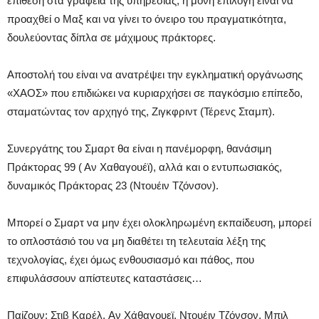
επίθεση στα γραφεία της υπηρεσίας, η μόνη επιλογή είναι να
προαχθεί ο Μαξ και να γίνει το όνειρο του πραγματικότητα,
δουλεύοντας δίπλα σε μάχιμους πράκτορες.
Αποστολή του είναι να ανατρέψει την εγκληματική οργάνωσης
«ΧΑΟΣ» που επιδιώκει να κυριαρχήσει σε παγκόσμιο επίπεδο,
σταματώντας τον αρχηγό της, Ζιγκφριντ (Τέρενς Σταμπ).
Συνεργάτης του Σμαρτ θα είναι η πανέμορφη, θανάσιμη
Πράκτορας 99 ( Αν Χαθαγουέϊ), αλλά και ο εντυπωσιακός,
δυναμικός Πράκτορας 23 (Ντουέιν Τζόνσον).
Μπορεί ο Σμαρτ να μην έχει ολοκληρωμένη εκπαίδευση, μπορεί
το οπλοστάσιό του να μη διαθέτει τη τελευταία λέξη της
τεχνολογίας, έχει όμως ενθουσιασμό και πάθος, που
επιφυλάσσουν απίστευτες καταστάσεις…
Παίζουν: Στιβ Καρέλ, Αν Χάθαγουεϊ, Ντουέιν Τζόνσον, Μπιλ