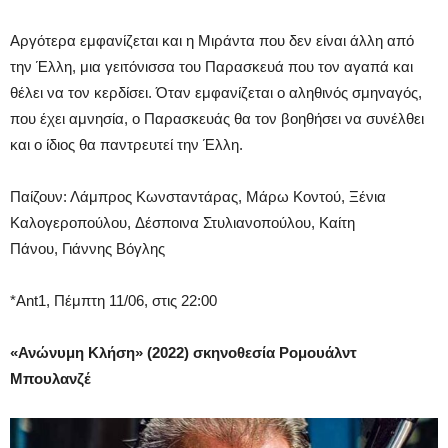
Αργότερα εμφανίζεται και η Μιράντα που δεν είναι άλλη από
την Έλλη, μια γειτόνισσα του Παρασκευά που τον αγαπά και
θέλει να τον κερδίσει. Όταν εμφανίζεται ο αληθινός σμηναγός,
που έχει αμνησία, ο Παρασκευάς θα τον βοηθήσει να συνέλθει
και ο ίδιος θα παντρευτεί την Έλλη.
Παίζουν: Λάμπρος Κωνσταντάρας, Μάρω Κοντού, Ξένια
Καλογεροπούλου, Δέσποινα Στυλιανοπούλου, Καίτη
Πάνου, Γιάννης Βόγλης
*Ant1, Πέμπτη 11/06, στις 22:00
«Ανώνυμη Κλήση» (2022) σκηνοθεσία Ρομουάλντ
Μπουλανζέ