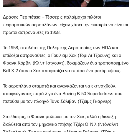
Δράσης Περιπέτεια – Τέσσερις παλαίμαχοι πιλότοι
πειραματικών αεροπλάνων, είχαν χάσει την ευκαιρία να είναι οι
πρώτοι αστροναύτες το 1958.
Το 1958, οι πιλότοι της Πολεμικής Αεροπορίας των ΗΠΑ και
επίδοξοι αστροναύτες, ο Γουίλιαμ Χοκ (Τόμι Λι Τζόουνς) και ο
Φρανκ Κόρβιν (Κλίντ Ίστγουντ), δοκιμάζουν ένα τροποποιημένο
Bell X-2 όταν ο Χοκ αποφασίζει να σπάσει ένα ρεκόρ ύψους.
Το αεροπλάνο σταματά και αναγκάζονται να εκτιναχθούν,
αποφεύγοντας παρά λίγο ένα Boeing B-50 Superfortress που
πετούσε με τον πλοηγό Τανκ Σάλιβαν (Τζέιμς Γκάρνερ).
Στο έδαφος, ο Φρανκ μαλώνει με τον Χοκ, αλλά η διένεξη
διαλύεται από τον μηχανικό πτήσης Τζέρι Ο’ Νιλ (Ντόναλντ
Σάδερλαντ). Το αφεντικό τους, ο Μπομπ Γκέρσον (Τζέιμς