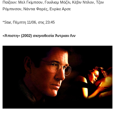
Παίζουν: Μελ Γκίμπσον, Γουίλιαμ Μόζλι, Κέβιν Ντίλον, Τζον
Ρόμπινσον, Νάντια Φαρές, Ενρίκε Αρσε
*Star, Πέμπτη 11/06, στις 23:45
«Άπιστη» (2002) σκηνοθεσία Άντριαν Λιν