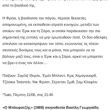
από το βασίλειό της.
Η Φρέια, η βασίλισσα του πάγου, πέρασε δεκαετίες
απομονωμένη, να εκπαιδεύει στρατό κυνηγών, μεταξύ των
οποίων τον Έρικ και τη Σάρα, οι οποίοι παράκουσαν την πιο
σημαντική της εντολή: να μην ερωτευθούν ποτέ. Οι δύο αδελφές
απειλούν να καταστρέψουν τον τόπο, ενώνοντας τις πλέον
σκοτεινές δυνάμεις τους και οι μόνοι, που μπορούν να τα
βάλουν μαζί τους, είναι ο Έρικ και η Σάρα, αρκεί να μπορέσει
να βρει ο ένας τον άλλον…
Παίζουν: Σαρλίζ Θερόν, Έμιλι Μπλαντ, Κρις Χέμσγουορθ,
Τζέσικα Τσάστεϊν, Νικ Φροστ, Σέρινταν Σμιθ, Σαμ Κλαφλιν
*Saki, Πέμπτη 11/06, στις 21:40
«Ο Μπλοφατζής» (1969) σκηνοθεσία Βασίλη Γεωργιάδη