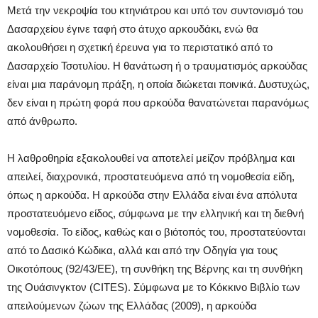
Μετά την νεκροψία του κτηνιάτρου και υπό τον συντονισμό του
Δασαρχείου έγινε ταφή στο άτυχο αρκουδάκι, ενώ θα
ακολουθήσει η σχετική έρευνα για το περιστατικό από το
Δασαρχείο Τσοτυλίου. Η θανάτωση ή ο τραυματισμός αρκούδας
είναι μια παράνομη πράξη, η οποία διώκεται ποινικά. Δυστυχώς,
δεν είναι η πρώτη φορά που αρκούδα θανατώνεται παρανόμως
από άνθρωπο.
Η λαθροθηρία εξακολουθεί να αποτελεί μείζον πρόβλημα και
απειλεί, διαχρονικά, προστατευόμενα από τη νομοθεσία είδη,
όπως η αρκούδα. Η αρκούδα στην Ελλάδα είναι ένα απόλυτα
προστατευόμενο είδος, σύμφωνα με την ελληνική και τη διεθνή
νομοθεσία. Το είδος, καθώς και ο βιότοπός του, προστατεύονται
από το Δασικό Κώδικα, αλλά και από την Οδηγία για τους
Οικοτόπους (92/43/ΕΕ), τη συνθήκη της Βέρνης και τη συνθήκη
της Ουάσινγκτον (CITES). Σύμφωνα με το Κόκκινο Βιβλίο των
απειλούμενων ζώων της Ελλάδας (2009), η αρκούδα