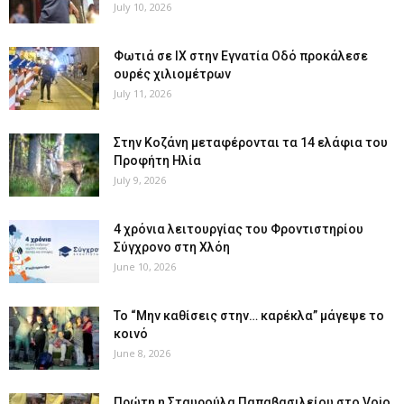
July 10, 2026
Φωτιά σε ΙΧ στην Εγνατία Οδό προκάλεσε
ουρές χιλιομέτρων
July 11, 2026
Στην Κοζάνη μεταφέρονται τα 14 ελάφια του
Προφήτη Ηλία
July 9, 2026
4 χρόνια λειτουργίας του Φροντιστηρίου
Σύγχρονο στη Χλόη
June 10, 2026
Το “Μην καθίσεις στην… καρέκλα” μάγεψε το
κοινό
June 8, 2026
Πρώτη η Σταυρούλα Παπαβασιλείου στο Voio