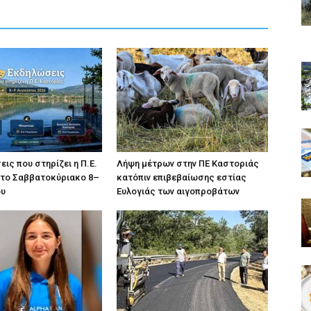
ις που στηρίζει η Π.Ε.
Λήψη μέτρων στην ΠΕ Καστοριάς
 το Σαββατοκύριακο 8–
κατόπιν επιβεβαίωσης εστίας
ου
Ευλογιάς των αιγοπροβάτων