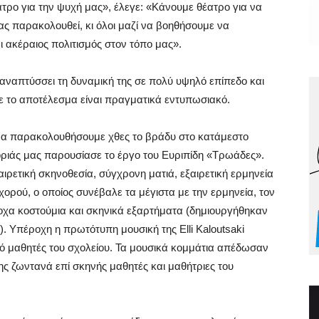
τρο για την ψυχή μας», έλεγε: «Κάνουμε θέατρο για να
ας παρακολουθεί, κι όλοι μαζί να βοηθήσουμε να
ι ακέραιος πολιτισμός στον τόπο μας».
 αναπτύσσει τη δυναμική της σε πολύ υψηλό επίπεδο και
ε το αποτέλεσμα είναι πραγματικά εντυπωσιακό.
ή να παρακολουθήσουμε χθες το βράδυ στο κατάμεστο
οριάς μας παρουσίασε το έργο του Ευριπίδη «Τρωάδες».
αιρετική σκηνοθεσία, σύγχρονη ματιά, εξαιρετική ερμηνεία
ρού, ο οποίος συνέβαλε τα μέγιστα με την ερμηνεία, τον
ροχα κοστούμια και σκηνικά εξαρτήματα (δημιουργήθηκαν
. Υπέροχη η πρωτότυπη μουσική της Elli Kaloutsaki
ό μαθητές του σχολείου. Τα μουσικά κομμάτια απέδωσαν
ης ζωντανά επί σκηνής μαθητές και μαθήτριες του