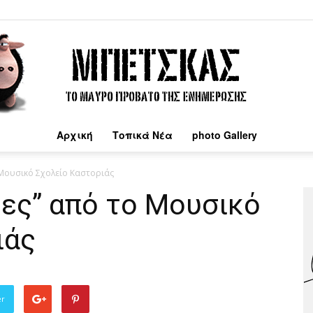
Αρχική
Τοπικά Νέα
photo Gallery
Μπέτσκας
 Μουσικό Σχολείο Καστοριάς
δες” από το Μουσικό
ιάς
er