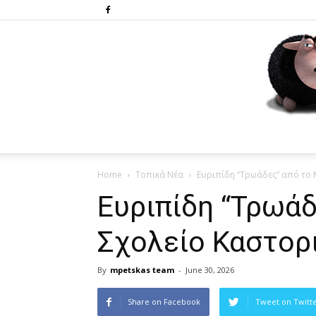
Home
Τοπικά Νέα
Ευριπίδη “Τρωάδες” από το
Ευριπίδη “Τρωά
Σχολείο Καστορ
By
mpetskas team
-
June 30, 2026
Share on Facebook
Tweet on Twitt