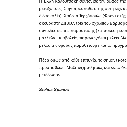
Η Έλλη Καλουτσάκη συντόνισε την ομάδα της
μεταξύ τους. Στην προσπάθειά της αυτή είχε
διδασκαλία), Χρήστο Τερζόπουλο (Φροντιστής
ακούραστη Διευθύντρια του σχολείου Βαρβάρα
συντελεστές της παράστασης (κατασκευή κοστο
μαλλιών, υποβολείο, παραγωγή-επιμέλεια βίν
μέλος της ομάδας παραθέτουμε και το πρόγρ
Πέρα όμως από κάθε επιτυχία, το σημαντικότερ
προσπάθειας. Μαθητές/μαθήτριες και εκπαιδευτ
μετέδωσαν.
Stelios Spanos