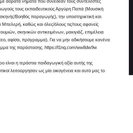
 με αόρατα νήματα που συνέδεαν τους συντελεστές
 αρωγούς τους εκπαιδευτικούς Αργύρη Παπά (Μουσική
 σκηνής/Βοηθός παραγωγής), την υποστηρικτική και
 Μπελερή, καθώς και όλες/όλους τις/τους αφανείς
υμιών, σκηνικών αντικειμένων, μακιγιάζ, επιμέλεια
τεο, αφίσα, πρόγραμμα). Για να μην αδικήσουμε κανένα
αμμα της παράστασης. https://l1nq.com/ww8dw9w
ο είναι η τεράστια παιδαγωγική αξία αυτής της
ικοί λειτούργησαν ως μία οικογένεια και αυτό μας το